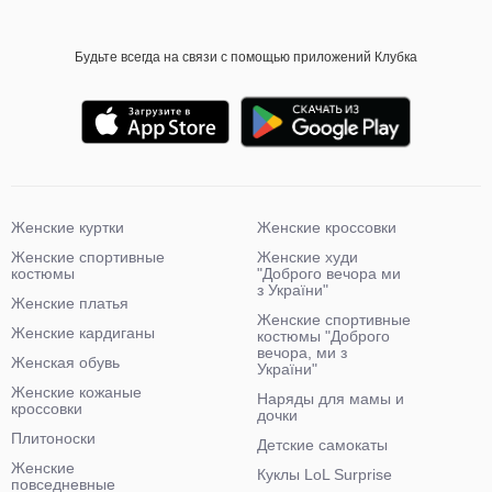
Будьте всегда на связи с помощью приложений Клубка
Женские куртки
Женские кроссовки
Женские спортивные
Женские худи
костюмы
"Доброго вечора ми
з України"
Женские платья
Женские спортивные
Женские кардиганы
костюмы "Доброго
вечора, ми з
Женская обувь
України"
Женские кожаные
Наряды для мамы и
кроссовки
дочки
Плитоноски
Детские самокаты
Женские
Куклы LoL Surprise
повседневные