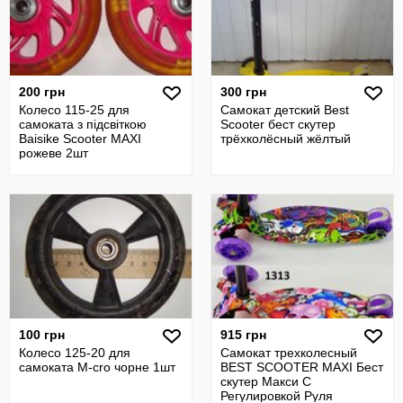
200 грн
300 грн
Колесо 115-25 для
Самокат детский Best
самоката з підсвіткою
Scooter бест скутер
Baisike Scooter MAXI
трёхколёсный жёлтый
рожеве 2шт
100 грн
915 грн
Колесо 125-20 для
Самокат трехколесный
самоката M-cro чорне 1шт
BEST SCOOTER MAXI Бест
скутер Макси С
Регулировкой Руля