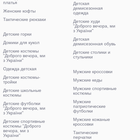
платья
Детская
демисезонная
Женские кофты
одежда
Тактические рюкзаки
Детские худи
"Доброго вечора, ми
з України"
Детские горки
Детская
Домики для кукол
демисезонная обувь
Детские костюмы
Детские столики и
"Доброго вечора, ми
стульчики
з України"
Одежда детская
Мужские кроссовки
Детские костюмы-
Мужские кеды
тройки
Мужские спортивные
Детские школьные
костюмы
костюмы
Мужские
Детские футболки
патриотические
"Доброго вечора, ми
футболки
з України"
Мужские кожаные
Детские спортивные
кроссовки
костюмы "Доброго
вечора, ми з
Тактические
України"
перчатки