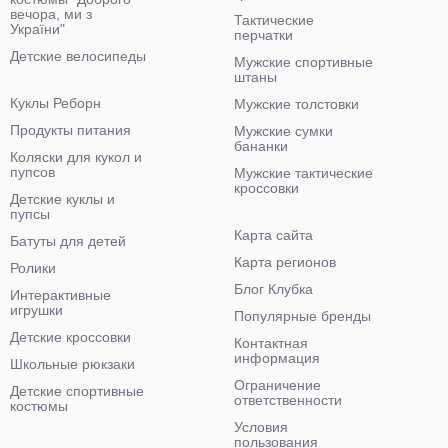
вечора, ми з
Тактические
України"
перчатки
Детские велосипеды
Мужские спортивные
штаны
Куклы Реборн
Мужские толстовки
Продукты питания
Мужские сумки
бананки
Коляски для кукол и
пупсов
Мужские тактические
кроссовки
Детские куклы и
пупсы
Карта сайта
Батуты для детей
Карта регионов
Ролики
Блог Клубка
Интерактивные
игрушки
Популярные бренды
Детские кроссовки
Контактная
информация
Школьные рюкзаки
Ограничение
Детские спортивные
ответственности
костюмы
Условия
пользования