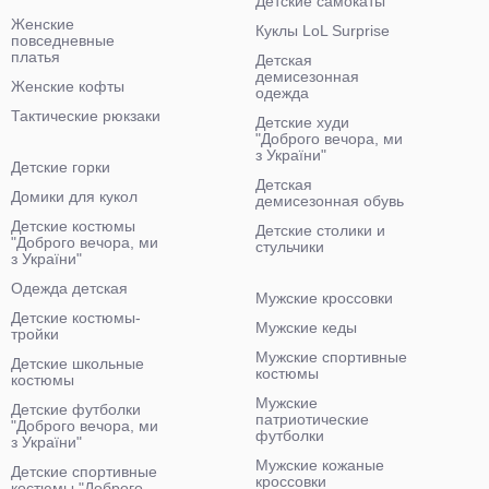
Детские самокаты
Женские
Куклы LoL Surprise
повседневные
платья
Детская
демисезонная
Женские кофты
одежда
Тактические рюкзаки
Детские худи
"Доброго вечора, ми
з України"
Детские горки
Детская
Домики для кукол
демисезонная обувь
Детские костюмы
Детские столики и
"Доброго вечора, ми
стульчики
з України"
Одежда детская
Мужские кроссовки
Детские костюмы-
Мужские кеды
тройки
Мужские спортивные
Детские школьные
костюмы
костюмы
Мужские
Детские футболки
патриотические
"Доброго вечора, ми
футболки
з України"
Мужские кожаные
Детские спортивные
кроссовки
костюмы "Доброго