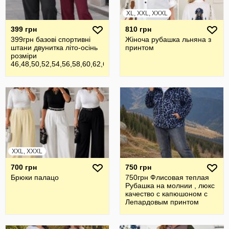
XL, XXL, XXXL
399 грн
810 грн
399грн базові спортивні
Жiноча рубашка льняна з
штани двунитка літо-осінь
принтом
розміри
46,48,50,52,54,56,58,60,62,64
,по
XXL, XXXL
700 грн
750 грн
Брюки палацо
750грн Флисовая теплая
Рубашка на молнии , люкс
качество с капюшоном с
Лепардовым принтом
Разме