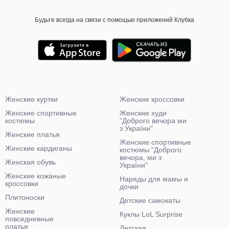
Будьте всегда на связи с помощью приложений Клубка
Женские куртки
Женские кроссовки
Женские спортивные
Женские худи
костюмы
"Доброго вечора ми
з України"
Женские платья
Женские спортивные
Женские кардиганы
костюмы "Доброго
вечора, ми з
Женская обувь
України"
Женские кожаные
Наряды для мамы и
кроссовки
дочки
Плитоноски
Детские самокаты
Женские
Куклы LoL Surprise
повседневные
платья
Детская