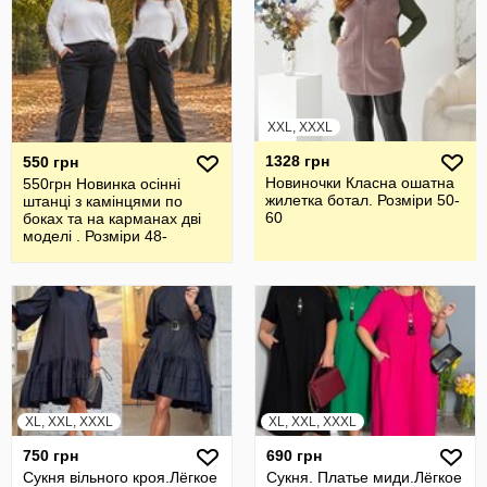
XXL, XXXL
1328 грн
550 грн
Новиночки Класна ошатна
550грн Новинка осінні
жилетка ботал. Розміри 50-
штанці з камінцями по
60
боках та на карманах дві
моделі . Розміри 48-
62,повномір
XL, XXL, XXXL
XL, XXL, XXXL
750 грн
690 грн
Сукня вільного кроя.Лёгкое
Сукня. Платье миди.Лёгкое