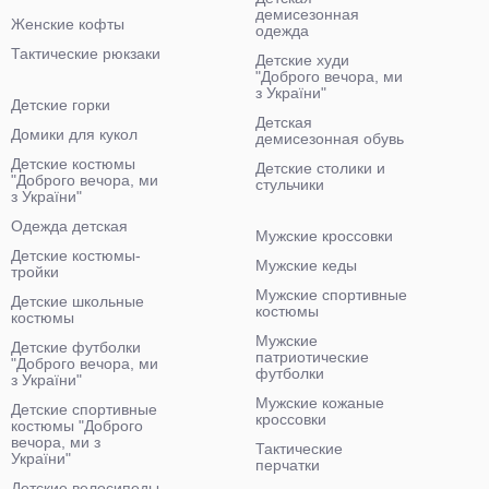
демисезонная
Женские кофты
одежда
Тактические рюкзаки
Детские худи
"Доброго вечора, ми
з України"
Детские горки
Детская
Домики для кукол
демисезонная обувь
Детские костюмы
Детские столики и
"Доброго вечора, ми
стульчики
з України"
Одежда детская
Мужские кроссовки
Детские костюмы-
Мужские кеды
тройки
Мужские спортивные
Детские школьные
костюмы
костюмы
Мужские
Детские футболки
патриотические
"Доброго вечора, ми
футболки
з України"
Мужские кожаные
Детские спортивные
кроссовки
костюмы "Доброго
вечора, ми з
Тактические
України"
перчатки
Детские велосипеды