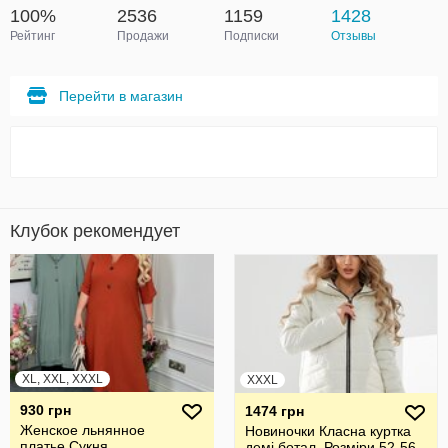
100%
2536
1159
1428
Рейтинг
Продажи
Подписки
Отзывы
Перейти в магазин
Клубок рекомендует
XL, XXL, XXXL
XXXL
930 грн
1474 грн
Женское льнянное
Новиночки Класна куртка
платье.Сукня
демі ботал. Розміри 52-56