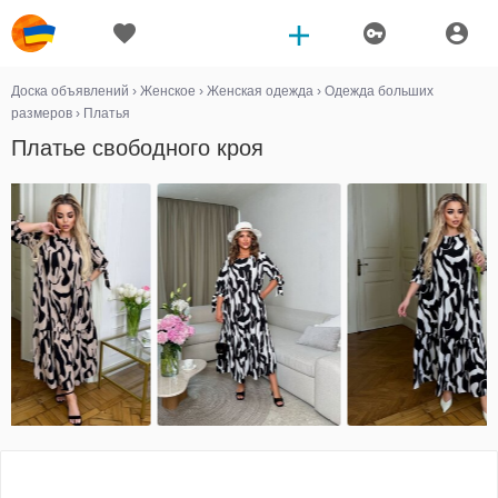
Доска объявлений
›
Женское
›
Женская одежда
›
Одежда больших
размеров
›
Платья
Платье свободного кроя