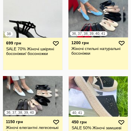
36, 37, 38, 39, 40, 41
38
1200 грн
699 грн
Жіночі стильні натуральні
SALE 70% Жіночі шкіряні
босоніжки
босоніжки/ босоножки
36, 37, 38, 39, 40
40, 41
1150 грн
450 грн
Жіночі елегантні легесенькі
SALE 50% Жіночі замшеві