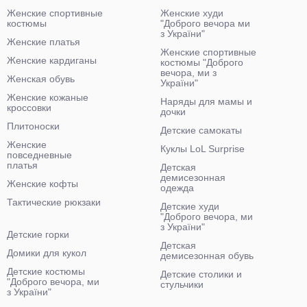
Женские спортивные
Женские худи
костюмы
"Доброго вечора ми
з України"
Женские платья
Женские спортивные
Женские кардиганы
костюмы "Доброго
вечора, ми з
Женская обувь
України"
Женские кожаные
Наряды для мамы и
кроссовки
дочки
Плитоноски
Детские самокаты
Женские
Куклы LoL Surprise
повседневные
платья
Детская
демисезонная
Женские кофты
одежда
Тактические рюкзаки
Детские худи
"Доброго вечора, ми
з України"
Детские горки
Детская
Домики для кукол
демисезонная обувь
Детские костюмы
Детские столики и
"Доброго вечора, ми
стульчики
з України"