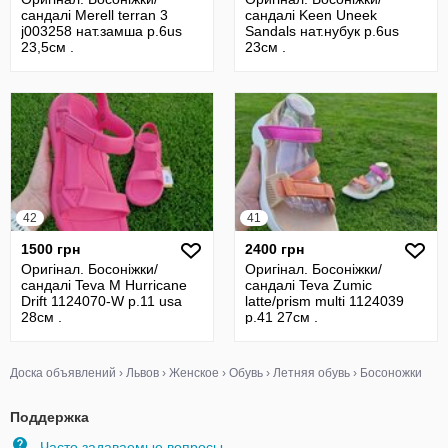
сандалі Merell terran 3
сандалі Keen Uneek
j003258 нат.замша р.6us
Sandals нат.нубук р.6us
23,5см .
23см .
42
41
1500 грн
2400 грн
Оригінал. Босоніжки/
Оригінал. Босоніжки/
сандалі Teva M Hurricane
сандалі Teva Zumic
Drift 1124070-W р.11 usa
latte/prism multi 1124039
28см .
р.41 27см .
Доска объявлений
›
Львов
›
Женское
›
Обувь
›
Летняя обувь
›
Босоножки
Поддержка
Часто задаваемые вопросы