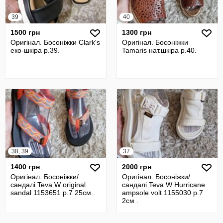
39
40
1500 грн
1300 грн
Оригінал. Босоніжки Clark's
Оригінал. Босоніжки
еко-шкіра р.39.
Tamaris нат.шкіра р.40.
38, 39
37
1400 грн
2000 грн
Оригінал. Босоніжки/
Оригінал. Босоніжки/
сандалі Teva W original
сандалі Teva W Hurricane
sandal 1153651 р.7 25см .
ampsole volt 1155030 р.7
2см .