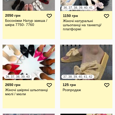
36, 37, 38, 39, 40, 41
2050 грн
1150 грн
Босоніжки Натур замша /
Жіночі натуральні
шкіра 7750- 7760
шльопанці на танкетці/
платформі
36, 37, 38, 39, 40
37, 38, 39, 40, 41, 42
2650 грн
125 грн
Жіночі шкіряні шльопанці
Розпродаж
мюлі / мюли