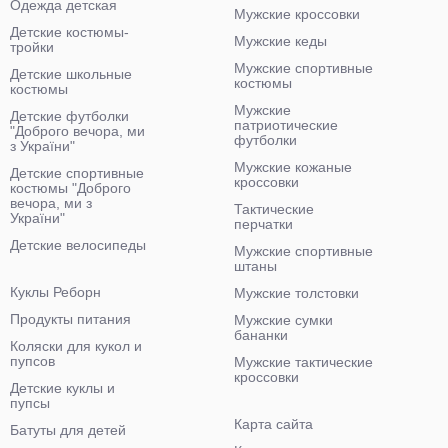
Одежда детская
Мужские кроссовки
Детские костюмы-
Мужские кеды
тройки
Мужские спортивные
Детские школьные
костюмы
костюмы
Мужские
Детские футболки
патриотические
"Доброго вечора, ми
футболки
з України"
Мужские кожаные
Детские спортивные
кроссовки
костюмы "Доброго
вечора, ми з
Тактические
України"
перчатки
Детские велосипеды
Мужские спортивные
штаны
Куклы Реборн
Мужские толстовки
Продукты питания
Мужские сумки
бананки
Коляски для кукол и
пупсов
Мужские тактические
кроссовки
Детские куклы и
пупсы
Карта сайта
Батуты для детей