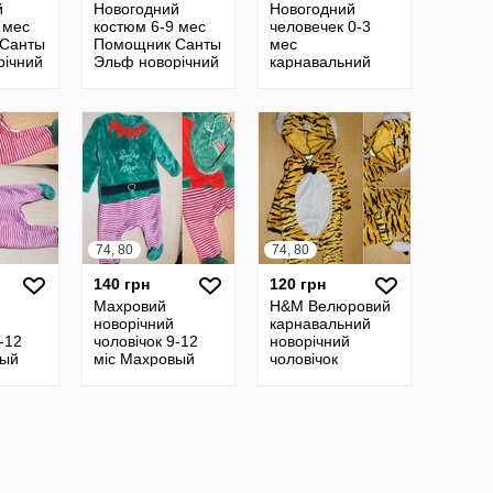
й
Новогодний
Новогодний
 мес
костюм 6-9 мес
человечек 0-3
Санты
Помощник Санты
мес
річний
Эльф новорічний
карнавальний
ный
карнавальный
новогодний
ічок
Ельф чоловічок
новорічний
человечек
чоловічок костюм
74, 80
74, 80
140 грн
120 грн
Махровий
H&M Велюровий
новорічний
карнавальний
-12
чоловічок 9-12
новорічний
вый
міс Махровый
чоловічок
й
новогодний
Тигреня 9-12 міс
человечек
карнавальный
Помощник Санты
новогодний