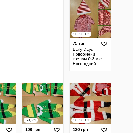
Единорог
50, 56, 62
75 грн
Early Days
Новорічний
костюм 0-3 міс
Новогодний
человечек
чоловічок
68, 74
50, 56, 62
100 грн
120 грн