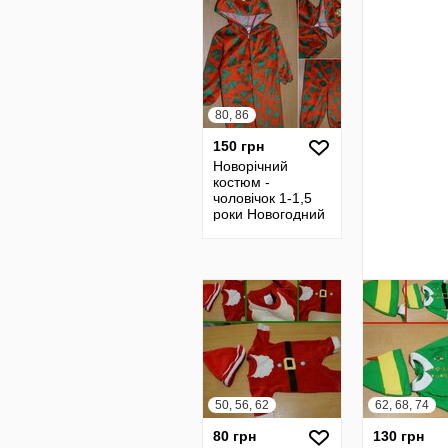
80, 86
150 грн
Новорічний
костюм -
чоловічок 1-1,5
роки Новогодний
человечек
50, 56, 62
62, 68, 74
80 грн
130 грн