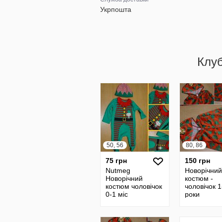
Укрпошта
Клу
50, 56
80, 86
75 грн
150 грн
Nutmeg
Новорічний
Новорічний
костюм -
костюм чоловічок
чоловічок 1
0-1 міс
роки
Новогодний
карнаваль
костюм
карнаваль
человечек
новогодни