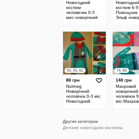
Новогодний
Новогодни
костюм
костюм 6-9
человечек 0-3
Помощник 
мес новорічний
Эльф ново
чоловічок ромпер
карнаваль
новий рік
Ельф чолов
человечек
50, 56, 62
74, 80
80 грн
140 грн
Nutmeg
Махровий
Новорічний
новорічний
чоловічок 0-3 міс
чоловічок 9
Новогодний
міс Махро
человечек
новогодни
костюм
человечек
Другие категории
Детские новогодние костюмы