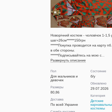
Новорічний костюм - чоловічок 1-1,5
шаг=26см******150грн
******Покупка проводится на карту п
в обе стороны.
******Подписывайтесь на мою с...
Развернуть описание
Пол
Состояние
Для мальчиков и
б/у
девочек
Обновлено
Размеры
29.07.2026
80,86
Категория
Доставка
Детские
По всей Украине
карнавальн
костюмы
Служба доставки