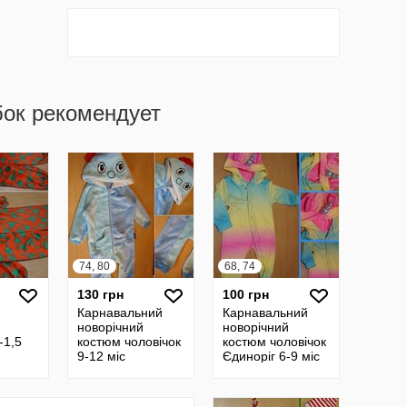
бок рекомендует
74, 80
68, 74
130 грн
100 грн
Карнавальний
Карнавальний
новорічний
новорічний
-1,5
костюм чоловічок
костюм чоловічок
9-12 міс
Єдиноріг 6-9 міс
ный
Карнавальный
Карнавальный
ний
новогодний
новогодний
й
человечек
человечек