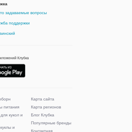
жка
то задаваемые вопросы
жба поддержки
аинский
риложений Клубка
еборн
Карта сайта
ы питания
Карта регионов
 для кукол и
Блог Клубка
Популярные бренды
 куклы и
Контактная