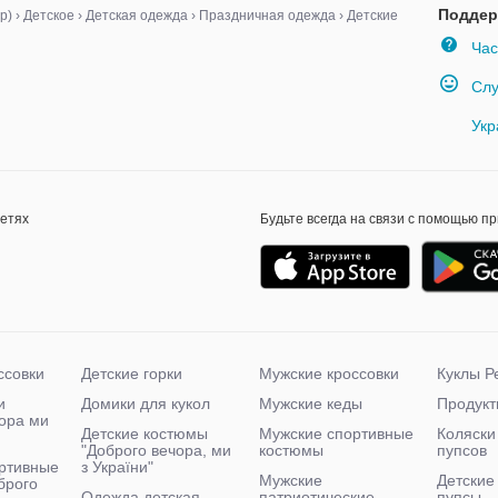
Поддер
р)
›
Детское
›
Детская одежда
›
Праздничная одежда
›
Детские
Час
Слу
Укр
сетях
Будьте всегда на связи с помощью п
ссовки
Детские горки
Мужские кроссовки
Куклы Р
и
Домики для кукол
Мужские кеды
Продукт
чора ми
Детские костюмы
Мужские спортивные
Коляски
"Доброго вечора, ми
костюмы
пупсов
ртивные
з України"
Мужские
Детские
брого
Одежда детская
патриотические
пупсы