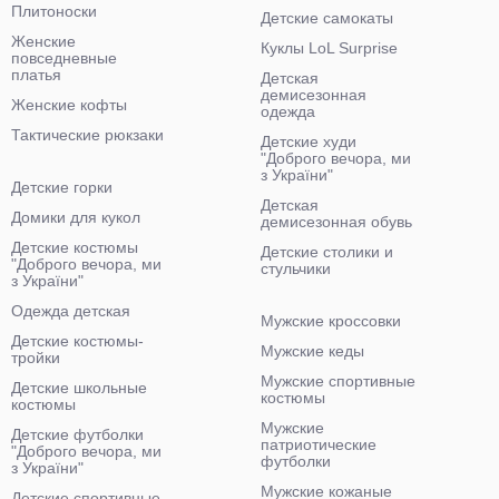
Плитоноски
Детские самокаты
Женские
Куклы LoL Surprise
повседневные
платья
Детская
демисезонная
Женские кофты
одежда
Тактические рюкзаки
Детские худи
"Доброго вечора, ми
з України"
Детские горки
Детская
Домики для кукол
демисезонная обувь
Детские костюмы
Детские столики и
"Доброго вечора, ми
стульчики
з України"
Одежда детская
Мужские кроссовки
Детские костюмы-
Мужские кеды
тройки
Мужские спортивные
Детские школьные
костюмы
костюмы
Мужские
Детские футболки
патриотические
"Доброго вечора, ми
футболки
з України"
Мужские кожаные
Детские спортивные