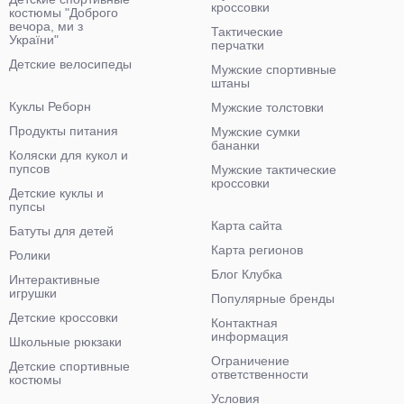
кроссовки
костюмы "Доброго
вечора, ми з
Тактические
України"
перчатки
Детские велосипеды
Мужские спортивные
штаны
Куклы Реборн
Мужские толстовки
Продукты питания
Мужские сумки
бананки
Коляски для кукол и
пупсов
Мужские тактические
кроссовки
Детские куклы и
пупсы
Карта сайта
Батуты для детей
Карта регионов
Ролики
Блог Клубка
Интерактивные
игрушки
Популярные бренды
Детские кроссовки
Контактная
информация
Школьные рюкзаки
Ограничение
Детские спортивные
ответственности
костюмы
Условия