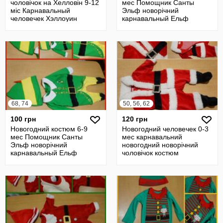
чоловічок на Хелловін 9-12
мес Помощник Санты
міс Карнавальный
Эльф новорічний
человечек Хэллоуин
карнавальный Ельф
чоловічок человечек
68, 74
50, 56, 62
100 грн
120 грн
Новогодний костюм 6-9
Новогодний человечек 0-3
мес Помощник Санты
мес карнавальний
Эльф новорічний
новогодний новорічний
карнавальный Ельф
чоловічок костюм
чоловічок человечек