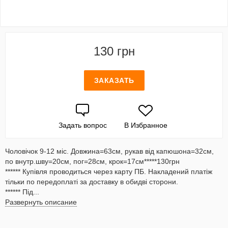
130 грн
ЗАКАЗАТЬ
Задать вопрос
В Избранное
Чоловічок 9-12 міс. Довжина=63см, рукав від капюшона=32см,
по внутр.шву=20см, пог=28см, крок=17см*****130грн
****** Купівля проводиться через карту ПБ. Накладений платіж
тільки по передоплаті за доставку в обидві сторони.
****** Під...
Развернуть описание