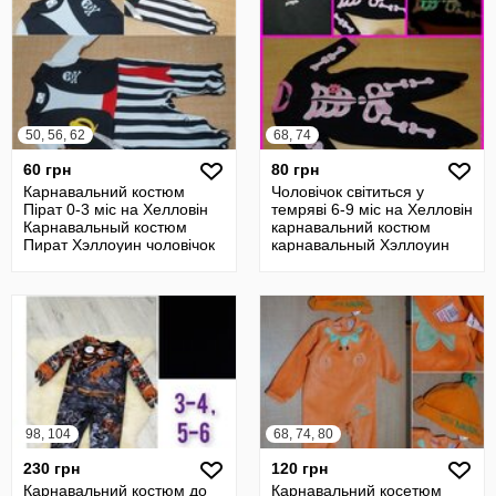
50, 56, 62
68, 74
60 грн
80 грн
Карнавальний костюм
Чоловічок світиться у
Пірат 0-3 міс на Хелловін
темряві 6-9 міс на Хелловін
Карнавальный костюм
карнавальний костюм
Пират Хэллоуин чоловічок
карнавальный Хэллоуин
скелет
98, 104
68, 74, 80
230 грн
120 грн
Карнавальний костюм до
Карнавальний косетюм