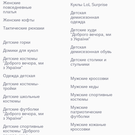
Женские
Куклы LoL Surprise
повседневные
платья
Детская
демисезонная
Женские кофты
одежда
Тактические рюкзаки
Детские худи
"Доброго вечора, ми
з України"
Детские горки
Детская
Домики для кукол
демисезонная обувь
Детские костюмы
Детские столики и
"Доброго вечора, ми
стульчики
з України"
Одежда детская
Мужские кроссовки
Детские костюмы-
Мужские кеды
тройки
Мужские спортивные
Детские школьные
костюмы
костюмы
Мужские
Детские футболки
патриотические
"Доброго вечора, ми
футболки
з України"
Мужские кожаные
Детские спортивные
кроссовки
костюмы "Доброго