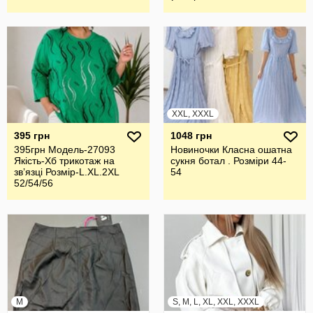
XXL, XXXL
395 грн
1048 грн
395грн Модель-27093
Новиночки Класна ошатна
Якість-Хб трикотаж на
сукня ботал . Розміри 44-
звʼязці Розмір-L.XL.2XL
54
52/54/56
M
S, M, L, XL, XXL, XXXL