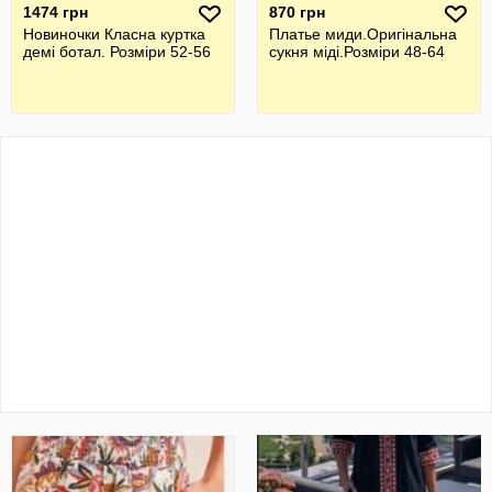
1474 грн
870 грн
Новиночки Класна куртка
Платье миди.Оригiнальна
демі ботал. Розміри 52-56
сукня мiдi.Розмiри 48-64