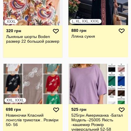
L, XL, XXL, XXXL
XXXL
880 грн
320 грн
Лляна сукня
Льняные шорты Boden
размер 22 большой размер
XXL, XXXL
698 грн
525 грн
Новиночки Класний
525грн Американка -Батал
лонгслів трикотаж . Розміри
Модель -25005 Якість
50- 56
-кашемир Розмір
універсальний 52-58