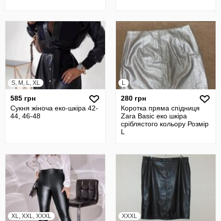
S, M, L, XL
L
585 грн
280 грн
Сукня жіноча еко-шкіра 42-
Коротка пряма спідниця
44, 46-48
Zara Basic еко шкіра
сріблястого кольору Розмір
L
XL, XXL, XXXL
XXXL