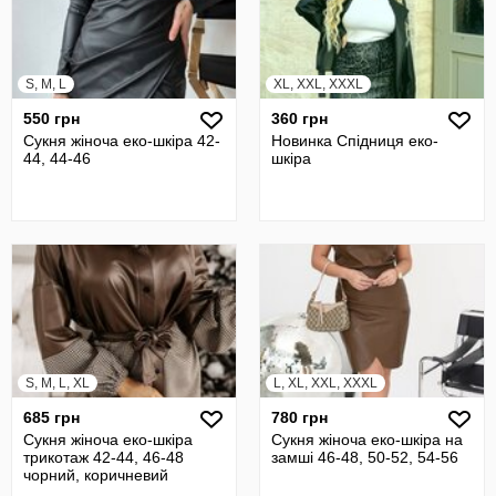
S, M, L
XL, XXL, XXXL
550 грн
360 грн
Сукня жіноча еко-шкіра 42-
Новинка Спідниця еко-
44, 44-46
шкіра
S, M, L, XL
L, XL, XXL, XXXL
685 грн
780 грн
Сукня жіноча еко-шкіра
Сукня жіноча еко-шкіра на
трикотаж 42-44, 46-48
замші 46-48, 50-52, 54-56
чорний, коричневий