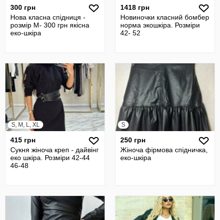
300 грн
1418 грн
Нова класна спідниця -
Новиночки класний бомбер
розмір М- 300 грн якісна
норма экошкіра. Розміри
еко-шкіра
42- 52
S, M, L, XL
S
415 грн
250 грн
Сукня жіноча креп - дайвінг
Жіноча фірмова спідничка,
еко шкіра. Розміри 42-44
еко-шкіра
46-48