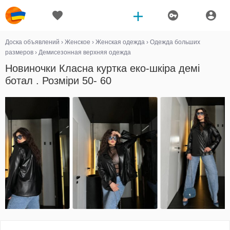
Доска объявлений
›
Женское
›
Женская одежда
›
Одежда больших
размеров
›
Демисезонная верхняя одежда
Новиночки Класна куртка еко-шкіра демі
ботал . Розміри 50- 60