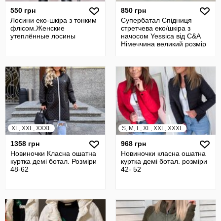
550 грн
850 грн
Лосини еко-шкіра з тонким
Супербатал Спідниця
флісом.Женские
стретчева еко/шкіра з
утеплённые лосины
начосом Yessica від C&A
Німеччина великий розмір
XL, XXL, XXXL
S, M, L, XL, XXL, XXXL
1358 грн
968 грн
Новиночки Класна ошатна
Новиночки класна ошатна
куртка демі ботал. Розміри
куртка демі ботал. розміри
48-62
42- 52