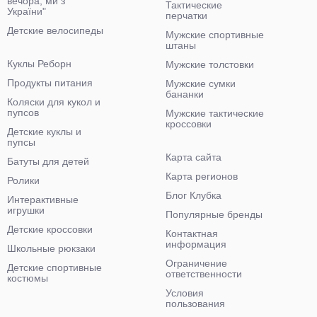
вечора, ми з
Тактические
України"
перчатки
Детские велосипеды
Мужские спортивные
штаны
Куклы Реборн
Мужские толстовки
Продукты питания
Мужские сумки
бананки
Коляски для кукол и
пупсов
Мужские тактические
кроссовки
Детские куклы и
пупсы
Карта сайта
Батуты для детей
Карта регионов
Ролики
Блог Клубка
Интерактивные
игрушки
Популярные бренды
Детские кроссовки
Контактная
информация
Школьные рюкзаки
Ограничение
Детские спортивные
ответственности
костюмы
Условия
пользования