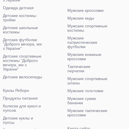
з України"
Одежда детская
Мужские кроссовки
Детские костюмы-
Мужские кеды
тройки
Мужские спортивные
Детские школьные
костюмы
костюмы
Мужские
Детские футболки
патриотические
"Доброго вечора, ми
футболки
з України"
Мужские кожаные
Детские спортивные
кроссовки
костюмы "Доброго
вечора, ми з
Тактические
України"
перчатки
Детские велосипеды
Мужские спортивные
штаны
Куклы Реборн
Мужские толстовки
Продукты питания
Мужские сумки
бананки
Коляски для кукол и
пупсов
Мужские тактические
кроссовки
Детские куклы и
пупсы
Карта сайта