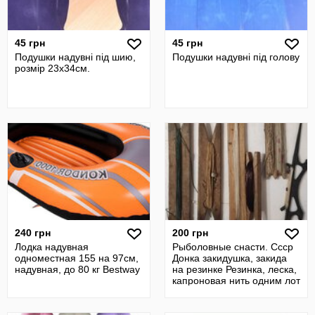
45 грн
45 грн
Подушки надувні під шию,
Подушки надувні під голову
розмір 23х34см.
240 грн
200 грн
Лодка надувная
Рыболовные снасти. Ссср
одноместная 155 на 97см,
Донка закидушка, закида
надувная, до 80 кг Bestway
на резинке Резинка, леска,
капроновая нить одним лот