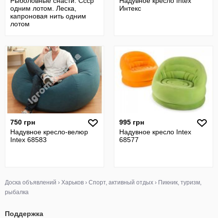
Рыболовные снасти. Ссср
Надувное кресло Intex
одним лотом. Леска,
Интекс
капроновая нить одним
лотом
750 грн
995 грн
Надувное кресло-велюр
Надувное кресло Intex
Intex 68583
68577
Доска объявлений
›
Харьков
›
Спорт, активный отдых
›
Пикник, туризм,
рыбалка
Поддержка