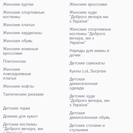
Женские куртки
Женские кроссовки
Женские спортивные
Женские худи
костюмы
"Доброго вечора ми
з України"
Женские платья
Женские спортивные
Женские кардиганы
костюмы "Доброго
вечора, ми з
Женская обувь
України"
Женские кожаные
Наряды для мамы и
кроссовки
дочки
Плитоноски
Детские самокаты
Женские
Куклы LoL Surprise
повседневные
платья
Детская
демисезонная
Женские кофты
одежда
Тактические рюкзаки
Детские худи
"Доброго вечора, ми
з України"
Детские горки
Детская
Домики для кукол
демисезонная обувь
Детские костюмы
Детские столики и
"Доброго вечора, ми
стульчики