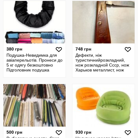
380 грн
748 грн
Подушка-Невидимка для
Дефекти, ніж
авіаперельотів. Пронеси до
туристичнийрозкладний,
5 кг одягу безкоштовно
нож розкладной Ссср, нож
Підголовник подушка
Харьков металлист, нож
подорож
Ссср ,
500 грн
930 грн