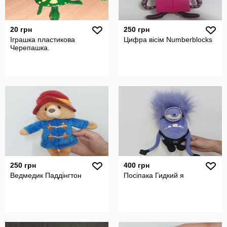
20 грн
250 грн
Іграшка пластикова
Цифра вісім Numberblocks
Черепашка.
250 грн
400 грн
Ведмедик Паддінгтон
Посіпака Гидкий я