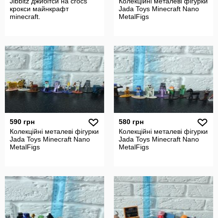
Jibbitz джибітси на crocs
Колекційні металеві фігурки
крокси майнкрафт
Jada Toys Minecraft Nano
minecraft.
MetalFigs
590 грн
580 грн
Колекційні металеві фігурки
Колекційні металеві фігурки
Jada Toys Minecraft Nano
Jada Toys Minecraft Nano
MetalFigs
MetalFigs