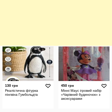
130 грн
450 грн
Реалістична фігурка
Мінні Маус ігровий набір
пінгвіна Гумбольдта
«Чарівний будиночок» з
аксесуарами