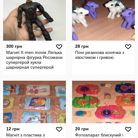
300 грн
28 грн
Marvel X-men movie Лялька
Поні резинова конячка з
шарнірна фігурка Росомахи
хвостиком і гривою.
супергерой кукла
шарнирная супергерой
марвел
12 грн
20 грн
Магніт з пластика з
Фотоапарат блискучий і