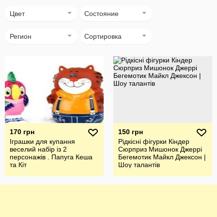
Цвет
Состояние
Регион
Сортировка
170 грн
150 грн
Іграшки для купання
Рідкісні фігурки Кіндер
веселий набір із 2
Сюрприз Мишонок Джеррі
персонажів . Папуга Кеша
Бегемотик Майкл Джексон |
та Кіт
Шоу талантів