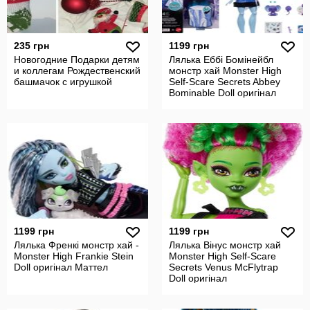
235 грн
1199 грн
Новогодние Подарки детям
Лялька Еббі Бомінейбл
и коллегам Рождественский
монстр хай Monster High
башмачок с игрушкой
Self-Scare Secrets Abbey
Bominable Doll оригінал
1199 грн
1199 грн
Лялька Френкі монстр хай -
Лялька Вінус монстр хай
Monster High Frankie Stein
Monster High Self-Scare
Doll оригінал Маттел
Secrets Venus McFlytrap
Doll оригінал