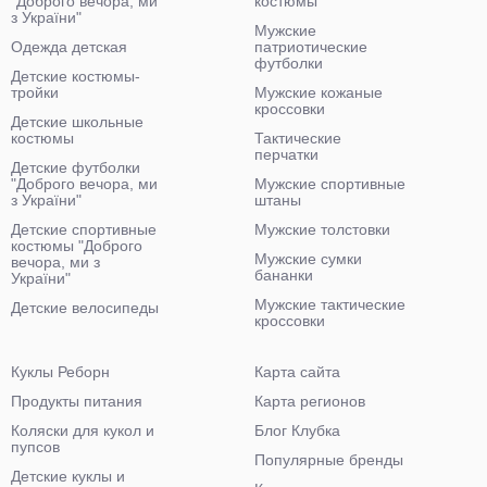
"Доброго вечора, ми
костюмы
з України"
Мужские
Одежда детская
патриотические
футболки
Детские костюмы-
тройки
Мужские кожаные
кроссовки
Детские школьные
костюмы
Тактические
перчатки
Детские футболки
"Доброго вечора, ми
Мужские спортивные
з України"
штаны
Детские спортивные
Мужские толстовки
костюмы "Доброго
Мужские сумки
вечора, ми з
бананки
України"
Мужские тактические
Детские велосипеды
кроссовки
Куклы Реборн
Карта сайта
Продукты питания
Карта регионов
Коляски для кукол и
Блог Клубка
пупсов
Популярные бренды
Детские куклы и