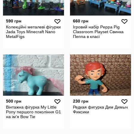
590 грн
660 грн
Колекційні металеві фігурки
Ігровий набір Peppa Pig
Jada Toys Minecraft Nano
Classroom Playset Свинка
MetalFigs
Пеппа в класі
500 грн
230 грн
Вінтажна фігурка My Little
Редкая фигурка Дим Димыч
Pony першого покоління G1
Фиксики
на ім'я Bow Tie