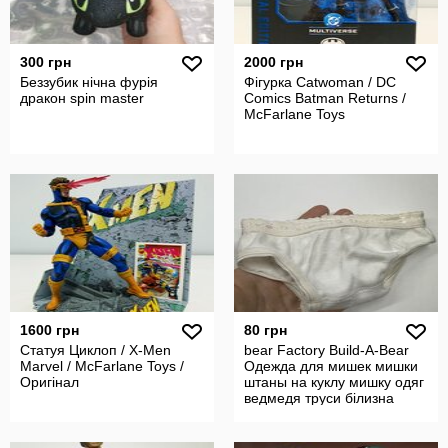
300 грн
2000 грн
Беззубик нічна фурія
Фігурка Catwoman / DC
дракон spin master
Comics Batman Returns /
McFarlane Toys
1600 грн
80 грн
Статуя Циклоп / X-Men
bear Factory Build-A-Bear
Marvel / McFarlane Toys /
Одежда для мишек мишки
Оригінал
штаны на куклу мишку одяг
ведмедя труси білизна