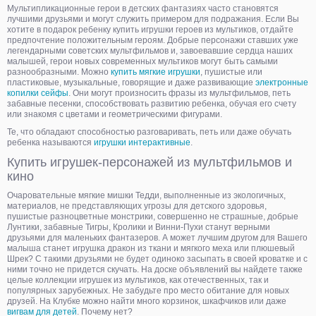
Мультипликационные герои в детских фантазиях часто становятся
лучшими друзьями и могут служить примером для подражания. Если Вы
хотите в подарок ребенку купить игрушки героев из мультиков, отдайте
предпочтение положительным героям. Добрые персонажи ставших уже
легендарными советских мультфильмов и, завоевавшие сердца наших
малышей, герои новых современных мультиков могут быть самыми
разнообразными. Можно
купить мягкие игрушки
, пушистые или
пластиковые, музыкальные, говорящие и даже развивающие
электронные
копилки сейфы
. Они могут произносить фразы из мультфильмов, петь
забавные песенки, способствовать развитию ребенка, обучая его счету
или знакомя с цветами и геометрическими фигурами.
Те, что обладают способностью разговаривать, петь или даже обучать
ребенка называются
игрушки интерактивные
.
Купить игрушек-персонажей из мультфильмов и
кино
Очаровательные мягкие мишки Тедди, выполненные из экологичных,
материалов, не представляющих угрозы для детского здоровья,
пушистые разноцветные монстрики, совершенно не страшные, добрые
Лунтики, забавные Тигры, Кролики и Винни-Пухи станут верными
друзьями для маленьких фантазеров. А может лучшим другом для Вашего
малыша станет игрушка дракон из ткани и мягкого меха или плюшевый
Шрек? С такими друзьями не будет одиноко засыпать в своей кроватке и с
ними точно не придется скучать. На доске объявлений вы найдете также
целые коллекции игрушек из мультиков, как отечественных, так и
популярных зарубежных. Не забудьте про место обитание для новых
друзей. На Клубке можно найти много корзинок, шкафчиков или даже
вигвам для детей
. Почему нет?