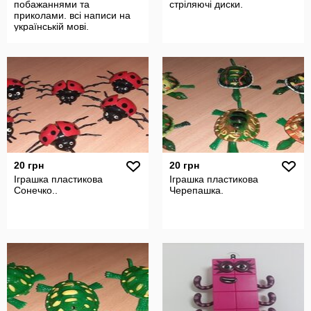
побажаннями та
стріляючі диски.
приколами. всі написи на
українській мові.
20 грн
20 грн
Іграшка пластикова
Іграшка пластикова
Сонечко..
Черепашка.