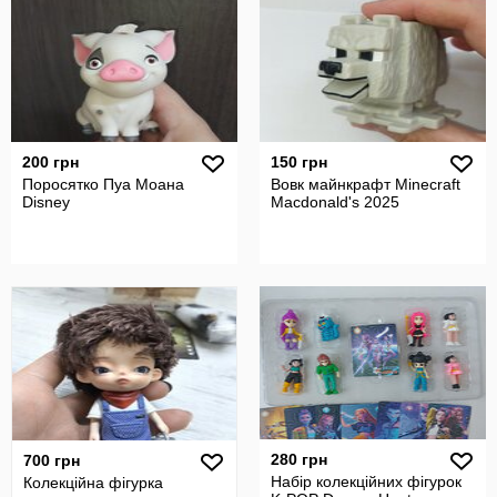
200 грн
150 грн
Поросятко Пуа Моана
Вовк майнкрафт Minecraft
Disney
Macdonald's 2025
280 грн
700 грн
Набір колекційних фігурок
Колекційна фігурка