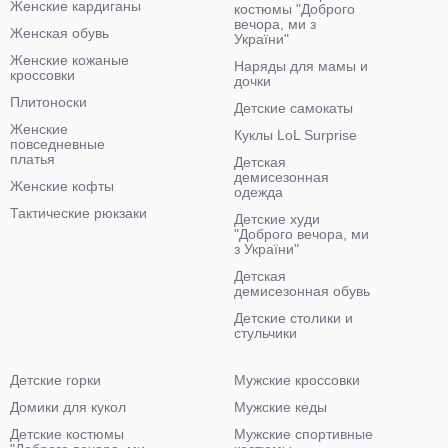
Женские кардиганы
костюмы "Доброго
вечора, ми з
Женская обувь
України"
Женские кожаные
Наряды для мамы и
кроссовки
дочки
Плитоноски
Детские самокаты
Женские
Куклы LoL Surprise
повседневные
платья
Детская
демисезонная
Женские кофты
одежда
Тактические рюкзаки
Детские худи
"Доброго вечора, ми
з України"
Детская
демисезонная обувь
Детские столики и
стульчики
Детские горки
Мужские кроссовки
Домики для кукол
Мужские кеды
Детские костюмы
Мужские спортивные