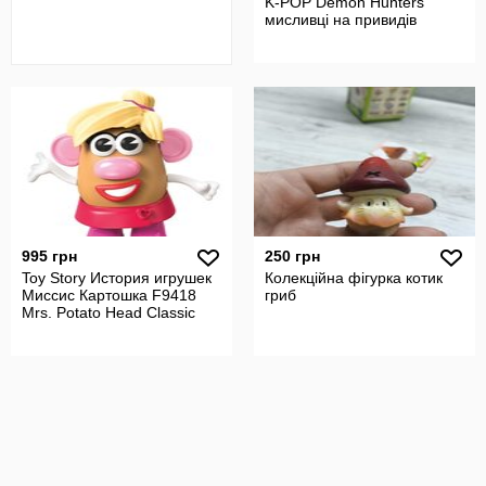
K-POP Demon Hunters
мисливці на привидів
995 грн
250 грн
Toy Story История игрушек
Колекційна фігурка котик
Миссис Картошка F9418
гриб
Mrs. Potato Head Classic