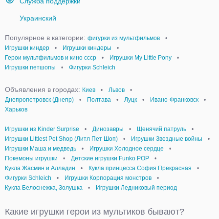
Служба поддержки
Украинский
Популярное в категории:
фигурки из мультфильмов
•
Игрушки киндер
•
Игрушки киндеры
•
Герои мультфильмов и кино ссср
•
Игрушки My Little Pony
•
Игрушки петшопы
•
Фигурки Schleich
Объявления в городах:
Киев
•
Львов
•
Днепропетровск (Днепр)
•
Полтава
•
Луцк
•
Ивано-Франковск
•
Харьков
Игрушки из Kinder Surprise
•
Динозавры
•
Щенячий патруль
•
Игрушки Littlest Pet Shop (Литл Пет Шоп)
•
Игрушки Звездные войны
•
Игрушки Маша и медведь
•
Игрушки Холодное сердце
•
Покемоны игрушки
•
Детские игрушки Funko POP
•
Кукла Жасмин и Алладин
•
Кукла принцесса София Прекрасная
•
Фигурки Schleich
•
Игрушки Корпорация монстров
•
Кукла Белоснежка, Золушка
•
Игрушки Ледниковый период
Какие игрушки герои из мультиков бывают?