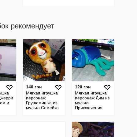
бок рекомендует
140 грн
120 грн
ушка
Мягкая игрушка
Мягкая игрушка
Джерри
персонаж
персонаж Дим из
Том и
Грушемишка из
мульта
мульта Семейка
Приключения
Крудс
Флика , Disney
/Pixar , Mattel