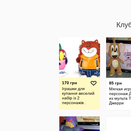
Клу
170 грн
85 грн
Іграшки для
Мягкая игр
купання веселий
персонаж 
набір із 2
из мульта 
персонажів .
Джерри
Папуга Кеша та
Кіт