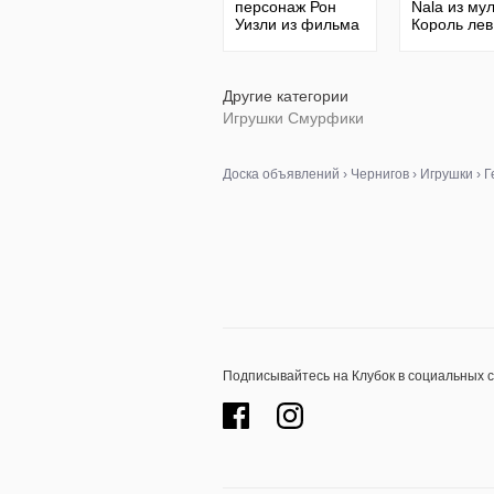
персонаж Рон
Nala из му
Уизли из фильма
Король лев
о Гарри Поттере
DISNEY
Другие категории
Игрушки Смурфики
Доска объявлений
›
Чернигов
›
Игрушки
›
Г
Подписывайтесь на Клубок в социальных 