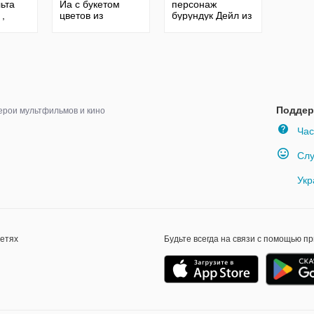
льта
Иа с букетом
персонаж
 ,
цветов из
бурундук Дейл из
Диснеевского
мульта Чип и
мульта
Дейл , DISNEY
Поддер
ерои мультфильмов и кино
Час
Слу
Укр
сетях
Будьте всегда на связи с помощью п