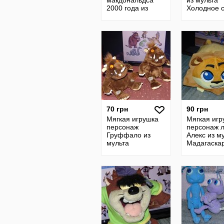
макдональдса
из мульта
2000 года из
Холодное 
мульта Тарзан
70 грн
90 грн
Мягкая игрушка
Мягкая игр
персонаж
персонаж 
Груффало из
Алекс из м
мульта
Мадагаскар
Груффало ,бренд
игрушки ка
AURORA , две
мячик
штуки