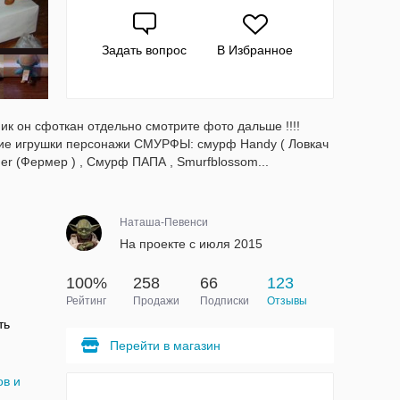
Задать вопрос
В Избранное
к он сфоткан отдельно смотрите фото дальше !!!!
е игрушки персонажи СМУРФЫ: смурф Handy ( Ловкач
mer (Фермер ) , Смурф ПАПА , Smurfblossom...
Наташа-Певенси
На проекте с июля 2015
100%
258
66
123
Рейтинг
Продажи
Подписки
Отзывы
ть
Перейти в магазин
в и