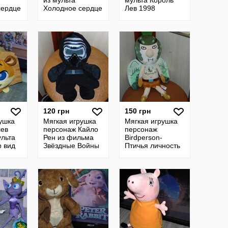
из мульта
мульта Король
сердце
Холодное сердце
Лев 1998
McDonalds Lion
King Simba's
Pride
120 грн
150 грн
ушка
Мягкая игрушка
Мягкая игрушка
лев
персонаж Кайло
персонаж
ульта
Рен из фильма
Birdperson-
 вид
Звёздные Войны
Птичья личность
к
из мульта «Рик и
Морти» 2019