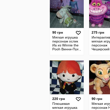
90 грн
275 грн
Мягкая игрушка
Интеракти
персонаж ослик
мягкая игр
Иа из Winnie the
персонаж
Pooh Винни-Пух ,
Чеширский 
Disney
мульта Али
стране Чуд
Disney
220 грн
90 грн
Плюшевая
Мягкая игр
мягкая игрушка
персонаж 