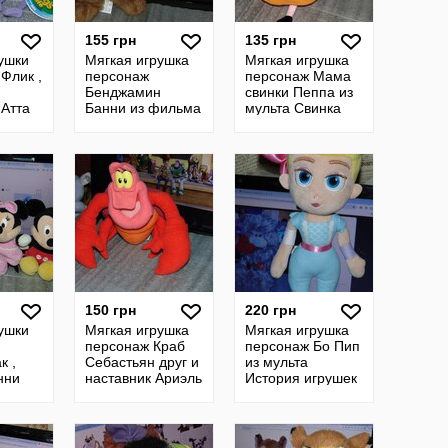
155 грн
135 грн
ушки
Мягкая игрушка
Мягкая игрушка
Флик ,
персонаж
персонаж Мама
Бенджамин
свинки Пеппа из
Атта
Банни из фильма
мульта Свинка
Кролик Питер
Пеппа
ия
8
150 грн
220 грн
ушки
Мягкая игрушка
Мягкая игрушка
персонаж Краб
персонаж Бо Пип
к ,
Себастьян друг и
из мульта
нни
наставник Ариэль
История игрушек
кки
из мульта
кки
Русалочка ,
Disney , MATTEL