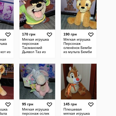
170 грн
190 грн
вная
Мягкая игрушка
Мягкая игрушка
ушка
персонаж
Персонаж
Тасманский
оленёнок Бемби
кот из
Дьявол Таз из
из мульта Бемби
са в
Looney Tunes
1942 года ,
ес ,
фирма Warner
Disney , фирма
Bros 1997
SIMBA
95 грн
145 грн
ушка
Мягкая игрушка
Плюшевая
Нала
персонаж ослик
мягкая игрушка