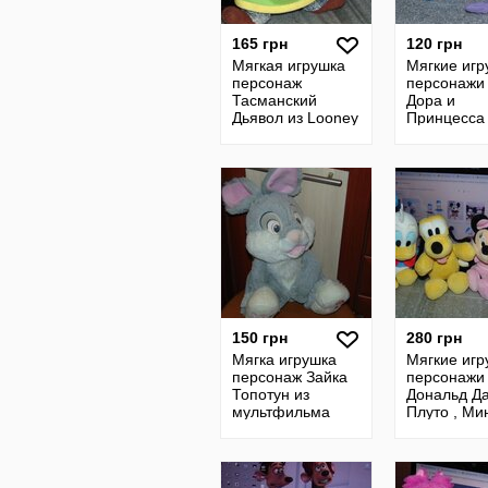
165 грн
120 грн
Мягкая игрушка
Мягкие игр
персонаж
персонажи 
Тасманский
Дора и
Дьявол из Looney
Принцесса 
Tunes Warner
из мульта
Bros 1997
Приключен
Флика 199
MATTEL
150 грн
280 грн
Мягка игрушка
Мягкие игр
персонаж Зайка
персонажи
Топотун из
Дональд Да
мультфильма
Плуто , Ми
Бэмби , Disney
Маус И Ми
Маус из Ми
Маус и его
друзья