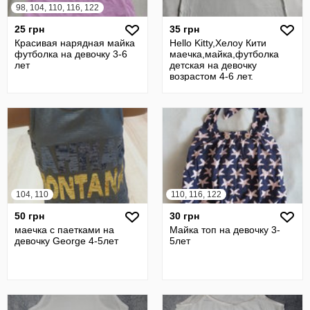
98, 104, 110, 116, 122
25 грн
35 грн
Красивая нарядная майка
Hello Kitty,Хелоу Кити
футболка на девочку 3-6
маечка,майка,футболка
лет
детская на девочку
возрастом 4-6 лет.
104, 110
110, 116, 122
50 грн
30 грн
маечка с паетками на
Майка топ на девочку 3-
девочку George 4-5лет
5лет