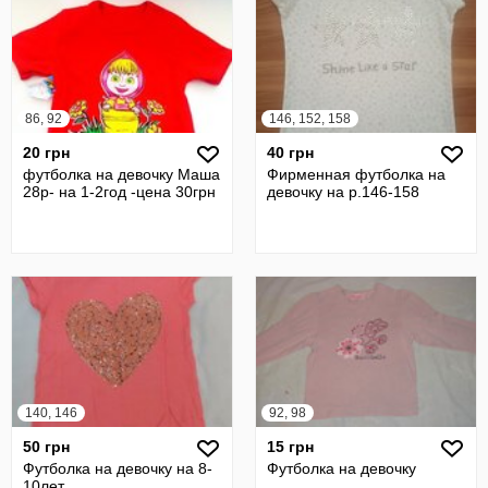
86, 92
146, 152, 158
20 грн
40 грн
футболка на девочку Маша
Фирменная футболка на
28р- на 1-2год -цена 30грн
девочку на р.146-158
140, 146
92, 98
50 грн
15 грн
Футболка на девочку на 8-
Футболка на девочку
10лет