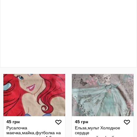
45 грн
45 грн
Русалочка
Ельза,мульт Холодное
маечка,майка,футболка на
сердце