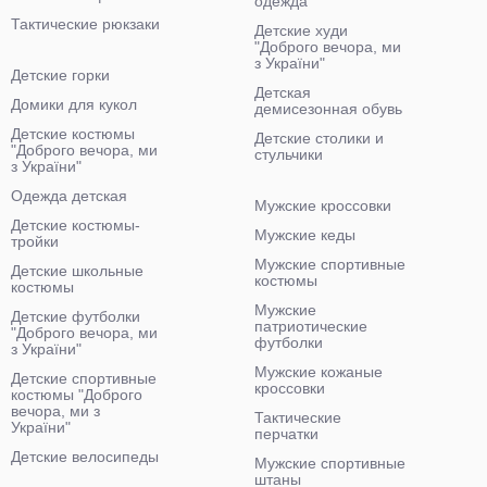
одежда
Тактические рюкзаки
Детские худи
"Доброго вечора, ми
з України"
Детские горки
Детская
Домики для кукол
демисезонная обувь
Детские костюмы
Детские столики и
"Доброго вечора, ми
стульчики
з України"
Одежда детская
Мужские кроссовки
Детские костюмы-
Мужские кеды
тройки
Мужские спортивные
Детские школьные
костюмы
костюмы
Мужские
Детские футболки
патриотические
"Доброго вечора, ми
футболки
з України"
Мужские кожаные
Детские спортивные
кроссовки
костюмы "Доброго
вечора, ми з
Тактические
України"
перчатки
Детские велосипеды
Мужские спортивные
штаны