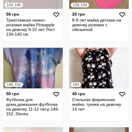
134, 140
128, 134
50 грн
20 грн
Трикотажная нежно-
8-9 лет майка детская на
розовая майка Pineapple
девочку розовая с
на девочку 9-10 лет. Рост
обезьяной
134-140 см.
146, 152
164
50 грн
40 грн
Футболка для
Стильная фирменная
дома,домашняя футболка
майка, туника на девочку
на девочку 11-12 лет,р.146-
14 лет
152, Disney