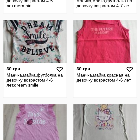
девочку возрастом 4-6
маечка,майка,футболка на
лет.mermaid
девочку возрастом 4-7 лет.
30 грн
30 грн
Маечка,майка,футболка на
Маечка,майка красная на
девочку возрастом 4-6
девочку возрастом 4-6 лет.
лет.dream smile