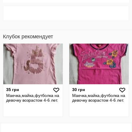
Клубок рекомендует
35 грн
30 грн
Маечка,майка,футболка на
Маечка,майка,футболка на
девочку возрастом 4-6 лет.
девочку возрастом 4-6 лет.