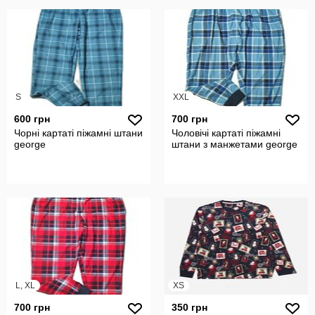
S
XXL
600 грн
700 грн
Чорні картаті піжамні штани
Чоловічі картаті піжамні
george
штани з манжетами george
L, XL
XS
700 грн
350 грн