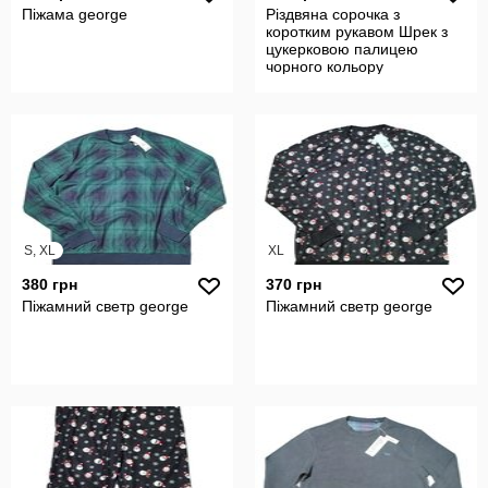
Піжама george
Різдвяна сорочка з
коротким рукавом Шрек з
цукерковою палицею
чорного кольору
S, XL
XL
380 грн
370 грн
Піжамний светр george
Піжамний светр george