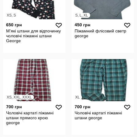
XS, S
S, L, XL
650 грн
450 грн
М'які штани для відпочинку
Піжамний флісовий светр
чоловічі піжамні штани
george
George
XS, XXL, XXXL
XL
700 грн
700 грн
Чоловічі картаті піжамні
Чоловічі картаті піжамні
штани прямого крою
штани george
george