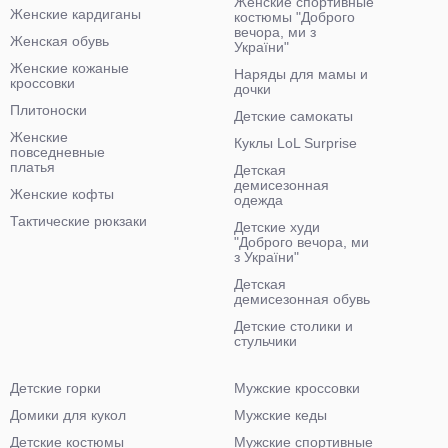
Женские спортивные
Женские кардиганы
костюмы "Доброго
вечора, ми з
Женская обувь
України"
Женские кожаные
Наряды для мамы и
кроссовки
дочки
Плитоноски
Детские самокаты
Женские
Куклы LoL Surprise
повседневные
платья
Детская
демисезонная
Женские кофты
одежда
Тактические рюкзаки
Детские худи
"Доброго вечора, ми
з України"
Детская
демисезонная обувь
Детские столики и
стульчики
Детские горки
Мужские кроссовки
Домики для кукол
Мужские кеды
Детские костюмы
Мужские спортивные