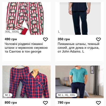
XXL, XXXL
L
490 грн
350 грн
Чоловічі різдвяні піжамні
Пижамные штаны, темный
штани з червоною смужкою
синий, для дома и отдыха,
та Сантою в тон george
от John Adams. L
M, L
M, L, XL, XXL
800 грн
780 грн