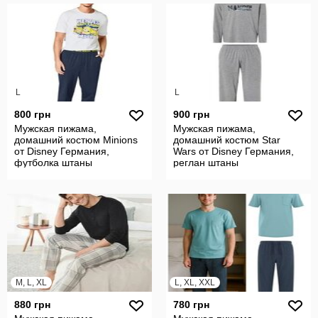
L
L
800 грн
900 грн
Мужская пижама,
Мужская пижама,
домашний костюм Minions
домашний костюм Star
от Disney Германия,
Wars от Disney Германия,
футболка штаны
реглан штаны
M, L, XL
L, XL, XXL
880 грн
780 грн