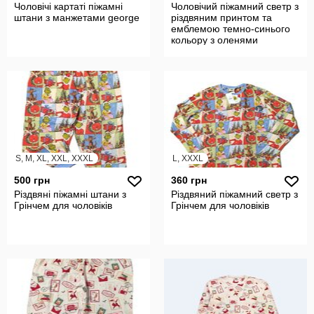
Чоловічі картаті піжамні
Чоловічий піжамний светр з
штани з манжетами george
різдвяним принтом та
емблемою темно-синього
кольору з оленями
S, M, XL, XXL, XXXL
L, XXXL
500 грн
360 грн
Різдвяні піжамні штани з
Різдвяний піжамний светр з
Грінчем для чоловіків
Грінчем для чоловіків