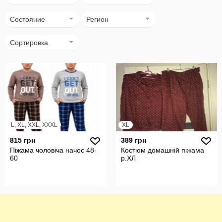
Состояние
Регион
Сортировка
L, XL, XXL, XXXL
XL
815 грн
389 грн
Піжама чоловіча начос 48-
Костюм домашній піжама
60
р.ХЛ