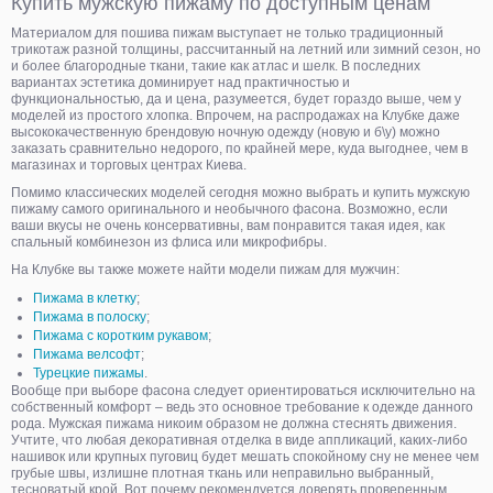
Купить мужскую пижаму по доступным ценам
Материалом для пошива пижам выступает не только традиционный
трикотаж разной толщины, рассчитанный на летний или зимний сезон, но
и более благородные ткани, такие как атлас и шелк. В последних
вариантах эстетика доминирует над практичностью и
функциональностью, да и цена, разумеется, будет гораздо выше, чем у
моделей из простого хлопка. Впрочем, на распродажах на Клубке даже
высококачественную брендовую ночную одежду (новую и б\у) можно
заказать сравнительно недорого, по крайней мере, куда выгоднее, чем в
магазинах и торговых центрах Киева.
Помимо классических моделей сегодня можно выбрать и купить мужскую
пижаму самого оригинального и необычного фасона. Возможно, если
ваши вкусы не очень консервативны, вам понравится такая идея, как
спальный комбинезон из флиса или микрофибры.
На Клубке вы также можете найти модели пижам для мужчин:
Пижама в клетку
;
Пижама в полоску
;
Пижама с коротким рукавом
;
Пижама велсофт
;
Турецкие пижамы
.
Вообще при выборе фасона следует ориентироваться исключительно на
собственный комфорт – ведь это основное требование к одежде данного
рода. Мужская пижама никоим образом не должна стеснять движения.
Учтите, что любая декоративная отделка в виде аппликаций, каких-либо
нашивок или крупных пуговиц будет мешать спокойному сну не менее чем
грубые швы, излишне плотная ткань или неправильно выбранный,
тесноватый крой. Вот почему рекомендуется доверять проверенным