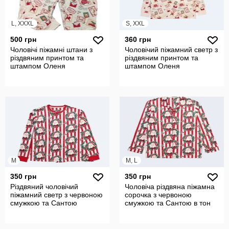
L, XXXL
S, XXL
500 грн
360 грн
Чоловічі піжамні штани з
Чоловічий піжамний светр з
різдвяним принтом та
різдвяним принтом та
штампом Оленя
штампом Оленя
M
M, L
350 грн
350 грн
Різдвяний чоловічий
Чоловіча різдвяна піжамна
піжамний светр з червоною
сорочка з червоною
смужкою та Сантою
смужкою та Сантою в тон