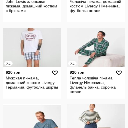
John Lewis хлопковая
Чоловіча піжама, домашній
пижама, домашний костюм
костюм Livergy Німеччина,
с брюками
футболка штани
XL
XL
620 грн
920 грн
Мужская пижама,
Тепла чоловіча піжама
домашний костюм Livergy
Livergy Німеччина,
Германия, футболка шорты
фланель байка, сорочка
штани