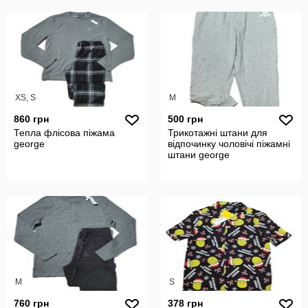
XS, S
M
860 грн
500 грн
Тепла флісова піжама
Трикотажні штани для
george
відпочинку чоловічі піжамні
штани george
M
S
760 грн
378 грн