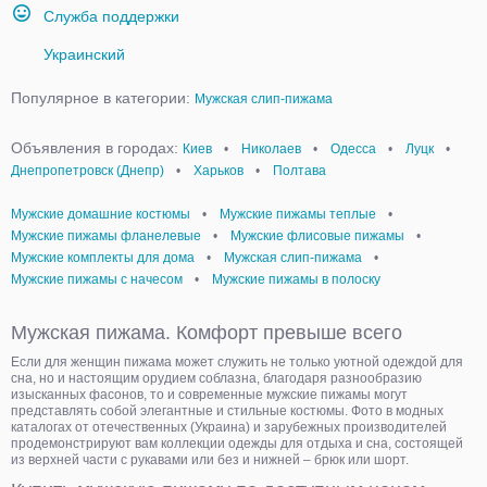
Служба поддержки
Украинский
Популярное в категории:
Мужская слип-пижама
Объявления в городах:
Киев
•
Николаев
•
Одесса
•
Луцк
•
Днепропетровск (Днепр)
•
Харьков
•
Полтава
Мужские домашние костюмы
•
Мужские пижамы теплые
•
Мужские пижамы фланелевые
•
Мужские флисовые пижамы
•
Мужские комплекты для дома
•
Мужская слип-пижама
•
Мужские пижамы с начесом
•
Мужские пижамы в полоску
Мужская пижама. Комфорт превыше всего
Если для женщин пижама может служить не только уютной одеждой для
сна, но и настоящим орудием соблазна, благодаря разнообразию
изысканных фасонов, то и современные мужские пижамы могут
представлять собой элегантные и стильные костюмы. Фото в модных
каталогах от отечественных (Украина) и зарубежных производителей
продемонстрируют вам коллекции одежды для отдыха и сна, состоящей
из верхней части с рукавами или без и нижней – брюк или шорт.