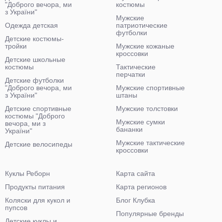
"Доброго вечора, ми
костюмы
з України"
Мужские
Одежда детская
патриотические
футболки
Детские костюмы-
тройки
Мужские кожаные
кроссовки
Детские школьные
костюмы
Тактические
перчатки
Детские футболки
"Доброго вечора, ми
Мужские спортивные
з України"
штаны
Детские спортивные
Мужские толстовки
костюмы "Доброго
Мужские сумки
вечора, ми з
бананки
України"
Мужские тактические
Детские велосипеды
кроссовки
Куклы Реборн
Карта сайта
Продукты питания
Карта регионов
Коляски для кукол и
Блог Клубка
пупсов
Популярные бренды
Детские куклы и