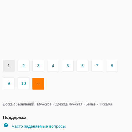
1
2
3
4
5
6
7
8
9
10
→
Доска объявлений
›
Мужское
›
Одежда мужская
›
Белье
›
Пижама
Поддержка
Часто задаваемые вопросы