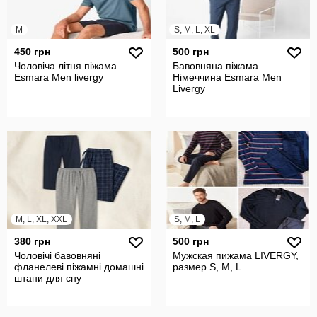
M
S, M, L, XL
450 грн
500 грн
Чоловіча літня піжама
Бавовняна піжама
Esmara Men livergy
Німеччина Esmara Men
Livergy
M, L, XL, XXL
S, M, L
380 грн
500 грн
Чоловічі бавовняні
Мужская пижама LIVERGY,
фланелеві піжамні домашні
размер S, M, L
штани для сну