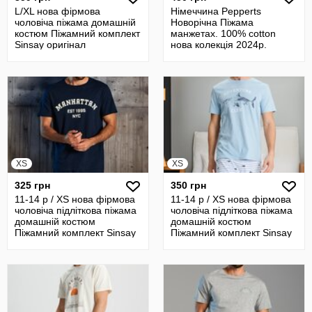
L/XL нова фірмова
Німеччина Pepperts
чоловіча піжама домашній
Новорічна Піжама
костюм Піжамний комплект
манжетах. 100% cotton
Sinsay оригінал
нова колекція 2024р.
Домашній комплект.
XS
XS
325 грн
350 грн
11-14 р / XS нова фірмова
11-14 р / XS нова фірмова
чоловіча підліткова піжама
чоловіча підліткова піжама
домашній костюм
домашній костюм
Піжамний комплект Sinsay
Піжамний комплект Sinsay