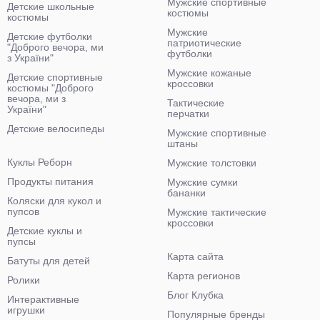
Мужские спортивные
Детские школьные
костюмы
костюмы
Мужские
Детские футболки
патриотические
"Доброго вечора, ми
футболки
з України"
Мужские кожаные
Детские спортивные
кроссовки
костюмы "Доброго
вечора, ми з
Тактические
України"
перчатки
Детские велосипеды
Мужские спортивные
штаны
Куклы Реборн
Мужские толстовки
Продукты питания
Мужские сумки
бананки
Коляски для кукол и
пупсов
Мужские тактические
кроссовки
Детские куклы и
пупсы
Карта сайта
Батуты для детей
Карта регионов
Ролики
Блог Клубка
Интерактивные
игрушки
Популярные бренды