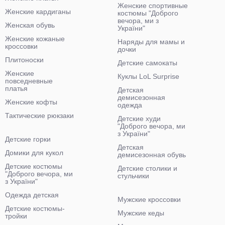
Женские спортивные
Женские кардиганы
костюмы "Доброго
вечора, ми з
Женская обувь
України"
Женские кожаные
Наряды для мамы и
кроссовки
дочки
Плитоноски
Детские самокаты
Женские
Куклы LoL Surprise
повседневные
платья
Детская
демисезонная
Женские кофты
одежда
Тактические рюкзаки
Детские худи
"Доброго вечора, ми
з України"
Детские горки
Детская
Домики для кукол
демисезонная обувь
Детские костюмы
Детские столики и
"Доброго вечора, ми
стульчики
з України"
Одежда детская
Мужские кроссовки
Детские костюмы-
Мужские кеды
тройки