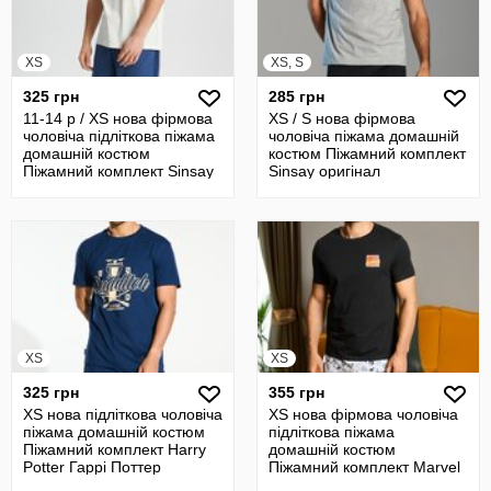
XS
XS, S
325 грн
285 грн
11-14 р / XS нова фірмова
XS / S нова фірмова
чоловіча підліткова піжама
чоловіча піжама домашній
домашній костюм
костюм Піжамний комплект
Піжамний комплект Sinsay
Sinsay оригінал
XS
XS
325 грн
355 грн
XS нова підліткова чоловіча
XS нова фірмова чоловіча
піжама домашній костюм
підліткова піжама
Піжамний комплект Harry
домашній костюм
Potter Гаррі Поттер
Піжамний комплект Marvel
Sinsay оригінал