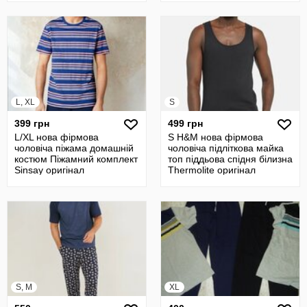
L, XL
S
399 грн
499 грн
L/XL нова фірмова
S H&M нова фірмова
чоловіча піжама домашній
чоловіча підліткова майка
костюм Піжамний комплект
топ піддьова спідня білизна
Sinsay оригінал
Thermolite оригінал
S, M
XL