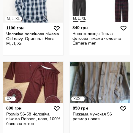
M, L, XL
M, L, XL
840 грн
1100 грн
Нова колекція Тепла
Чоловіча поплінова піжама
флісова піжама чоловіча
Old navy. Оригінал. Нова.
Esmara men
М, Л, Хл
XXL
XXXL
800 грн
850 грн
Розмір 56-58 Чоловіча
Пижама мужская 56
піжама Robson, нова, 100%
размер новая
бавовна котон