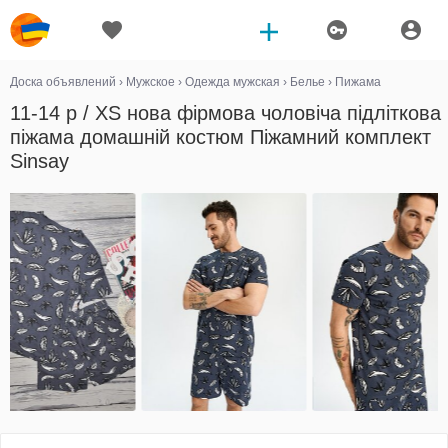
Доска объявлений
›
Мужское
›
Одежда мужская
›
Белье
›
Пижама
11-14 р / XS нова фірмова чоловіча підліткова
піжама домашній костюм Піжамний комплект
Sinsay