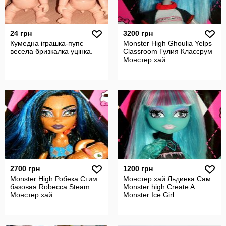
24 грн
3200 грн
Кумедна іграшка-пупс
Monster High Ghoulia Yelps
весела бризкалка уцінка.
Classroom Гулия Классрум
Монстер хай
2700 грн
1200 грн
Monster High Робека Стим
Монстер хай Льдинка Сам
базовая Robecca Steam
Monster high Create A
Монстер хай
Monster Ice Girl