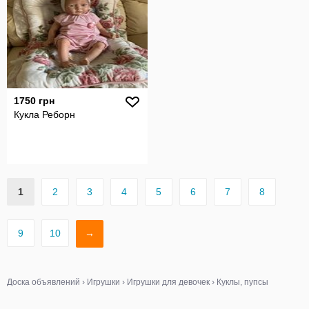
1750 грн
Кукла Реборн
1
2
3
4
5
6
7
8
9
10
→
Доска объявлений
›
Игрушки
›
Игрушки для девочек
›
Куклы, пупсы