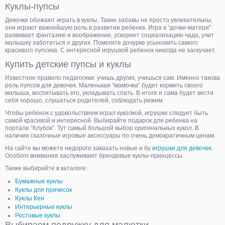
Куклы-пупсы
Девочки обожают играть в куклы. Такие забавы не просто увлекательны,
они играют важнейшую роль в развитии ребенка. Игра в “дочки-матери”
развивает фантазию и воображение, ускоряет социализацию чада, учит
малышку заботиться о других. Помогите дочурке усыновить самого
красивого пупсика. С интересной игрушкой ребенок никогда не заскучает.
Купить детские пупсы и куклы
Известное правило педагогики: учишь других, учишься сам. Именно такова
роль пупсов для девочек. Маленькая “мамочка” будет кормить своего
малыша, воспитывать его, укладывать спать. В итоге и сама будет вести
себя хорошо, слушаться родителей, соблюдать режим.
Чтобы ребенок с удовольствием играл куколкой, игрушке следует быть
самой красивой и интересной. Выбирайте подарок для ребенка на
портале “Клубок”. Тут самый большой выбор оригинальных кукол. В
наличии сказочные игровые аксессуары по очень демократичным ценам.
На сайте вы можете недорого заказать новые и бу
игрушки для девочек
.
Особого внимания заслуживают брендовые куклы-принцессы.
Также выбирайте в каталоге:
Бумажные куклы
Куклы для причесок
Куклы Кен
Интерьерные куклы
Ростовые куклы