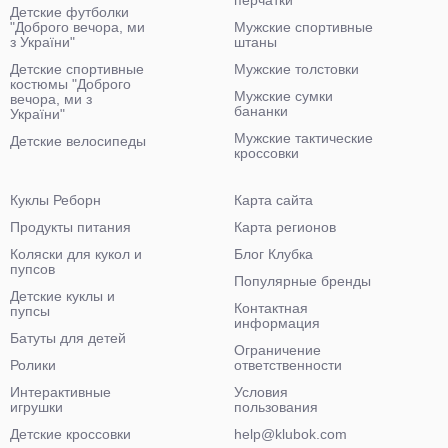
перчатки
Детские футболки
"Доброго вечора, ми
Мужские спортивные
з України"
штаны
Детские спортивные
Мужские толстовки
костюмы "Доброго
Мужские сумки
вечора, ми з
бананки
України"
Мужские тактические
Детские велосипеды
кроссовки
Куклы Реборн
Карта сайта
Продукты питания
Карта регионов
Коляски для кукол и
Блог Клубка
пупсов
Популярные бренды
Детские куклы и
Контактная
пупсы
информация
Батуты для детей
Ограничение
Ролики
ответственности
Интерактивные
Условия
игрушки
пользования
Детские кроссовки
help@klubok.com