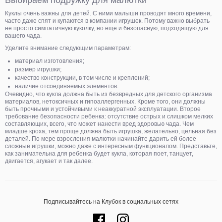
Выбираем подружку для малютки
Куклы очень важны для детей. С ними малыши проводят много времени,
часто даже спят и купаются в компании игрушек. Потому важно выбрать
не просто симпатичную куколку, но еще и безопасную, подходящую для
вашего чада.
Уделите внимание следующим параметрам:
материал изготовления;
размер игрушки;
качество конструкции, в том числе и креплений;
наличие отсоединяемых элементов.
Очевидно, что кукла должна быть из безвредных для детского организма
материалов, нетоксичных и гипоаллергенных. Кроме того, они должны
быть прочными и устойчивыми к неаккуратной эксплуатации. Второе
требование безопасности ребенка: отсутствие острых и слишком мелких
составляющих, всего, что может нанести вред здоровью чада. Чем
младше кроха, тем проще должна быть игрушка, желательно, цельная без
деталей. По мере взросления малютки начинайте дарить ей более
сложные игрушки, можно даже с интересным функционалом. Представьте,
как занимательна для ребенка будет кукла, которая поет, танцует,
двигается, агукает и так далее.
Подписывайтесь на Клубок в социальных сетях