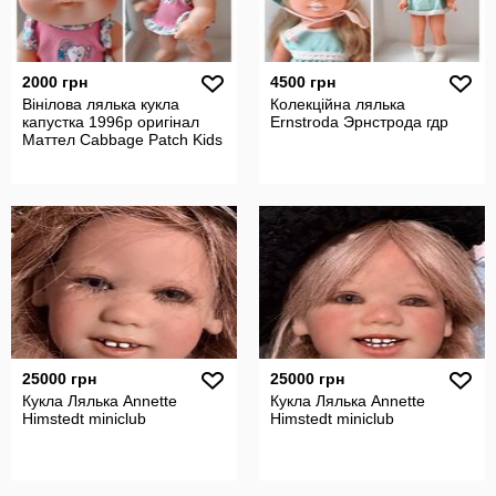
2000 грн
4500 грн
Вінілова лялька кукла
Колекційна лялька
капустка 1996р оригінал
Ernstroda Эрнстрода гдр
Маттел Cabbage Patch Kids
25000 грн
25000 грн
Кукла Лялька Annette
Кукла Лялька Annette
Himstedt miniclub
Himstedt miniclub