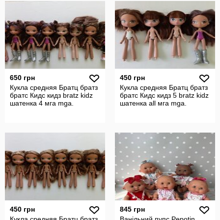
650 грн
450 грн
Кукла средняя Братц братз
Кукла средняя Братц братз
братс Кидс кидз bratz kidz
братс Кидс кидз 5 bratz kidz
шатенка 4 мга mga.
шатенка all мга mga.
450 грн
845 грн
Кукла средняя Братц братз
Ванільний пупс Pepotin