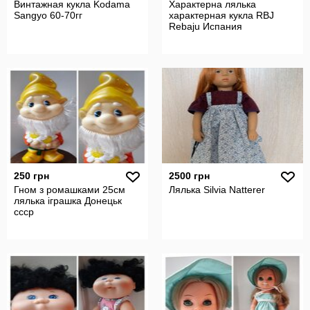
Винтажная кукла Kodama
Характерна лялька
Sangyo 60-70гг
характерная кукла RBJ
Rebaju Испания
250 грн
2500 грн
Гном з ромашками 25см
Лялька Silvia Natterer
лялька іграшка Донецьк
ссср