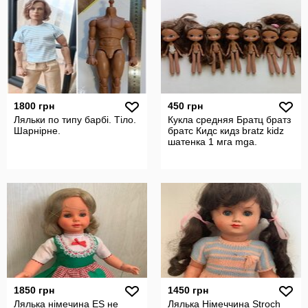
1800 грн
450 грн
Ляльки по типу барбі. Тіло.
Кукла средняя Братц братз
Шарнірне.
братс Кидс кидз bratz kidz
шатенка 1 мга mga.
1850 грн
1450 грн
Лялька німечина ES не
Лялька Німеччина Stroch