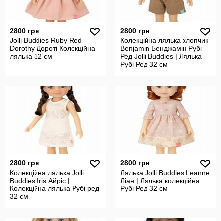
2800 грн
2800 грн
Jolli Buddies Ruby Red
Колекційна лялька хлопчик
Dorothy Дороті Колекційна
Benjamin Бенджамін Рубі
лялька 32 см
Ред Jolli Buddies | Лялька
Рубі Ред 32 см
2800 грн
2800 грн
Колекційна лялька Jolli
Лялька Jolli Buddies Leanne
Buddies Iris Айріс |
Ліан | Лялька колекційна
Колекційна лялька Рубі ред
Рубі Ред 32 см
32 см