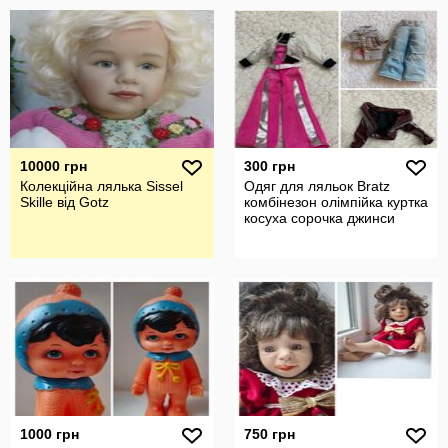
10000 грн
300 грн
Колекційна лялька Sissel
Одяг для ляльок Bratz
Skille від Gotz
комбінезон олімпійка куртка
косуха сорочка джинси
1000 грн
750 грн