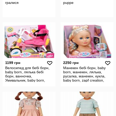
гралися
puppe
1199 грн
2250 грн
Велосипед для бебі борн,
Манекен бебі борн, baby
baby born, лялька бебі
born, манекен, лялька,
борн, ванночка,
русалка, манекен, кукла,
Умивальник, baby born,
baby born, zapf creation,
zapf creation