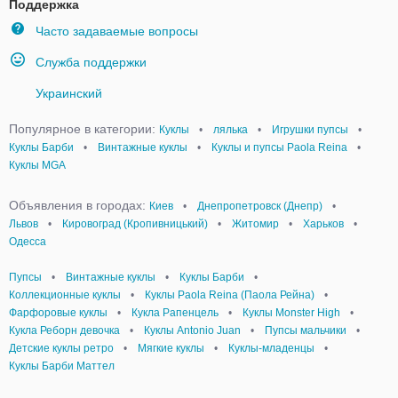
Поддержка
Часто задаваемые вопросы
Служба поддержки
Украинский
Популярное в категории:
Куклы
•
лялька
•
Игрушки пупсы
•
Куклы Барби
•
Винтажные куклы
•
Куклы и пупсы Paola Reina
•
Куклы MGA
Объявления в городах:
Киев
•
Днепропетровск (Днепр)
•
Львов
•
Кировоград (Кропивницький)
•
Житомир
•
Харьков
•
Одесса
Пупсы
•
Винтажные куклы
•
Куклы Барби
•
Коллекционные куклы
•
Куклы Paola Reina (Паола Рейна)
•
Фарфоровые куклы
•
Кукла Рапенцель
•
Куклы Monster High
•
Кукла Реборн девочка
•
Куклы Antonio Juan
•
Пупсы мальчики
•
Детские куклы ретро
•
Мягкие куклы
•
Куклы-младенцы
•
Куклы Барби Маттел