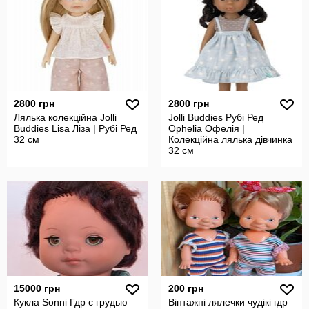
2800 грн
2800 грн
Лялька колекційна Jolli
Jolli Buddies Рубі Ред
Buddies Lisa Ліза | Рубі Ред
Ophelia Офелія |
32 см
Колекційна лялька дівчинка
32 см
15000 грн
200 грн
Кукла Sonni Гдр с грудью
Вінтажні лялечки чудікі гдр