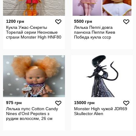
1200 грн
5500 грн
Кукла Ужас-Секреты
Лялька Пеппі довга
Торелай серии Неоновые
панчоха Пеппи Киев
страхи Monster High HNF80
Победа кукла ссср
975 грн
15000 грн
Лялька пупс Cotton Candy
Monster High чужой JDR69
Nines d'Onil Pepotes з
Skullector Alien
рудим волоссям, 26 см