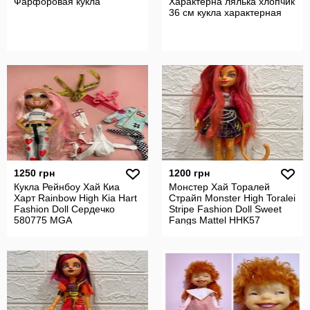
Фарфоровая кукла
Характерна лялька хлопчик
36 см кукла характерная
1250 грн
1200 грн
Кукла Рейнбоу Хай Киа
Монстер Хай Торалей
Харт Rainbow High Kia Hart
Страйп Monster High Toralei
Fashion Doll Сердечко
Stripe Fashion Doll Sweet
580775 MGA
Fangs Mattel HHK57