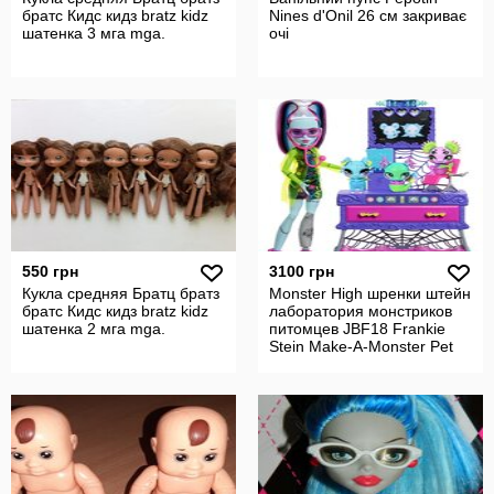
братс Кидс кидз bratz kidz
Nines d'Onil 26 см закриває
шатенка 3 мга mga.
очі
550 грн
3100 грн
Кукла средняя Братц братз
Monster High шренки штейн
братс Кидс кидз bratz kidz
лаборатория монстриков
шатенка 2 мга mga.
питомцев JBF18 Frankie
Stein Make-A-Monster Pet