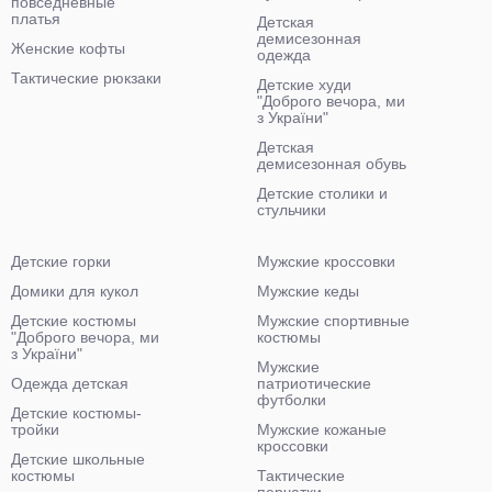
повседневные
платья
Детская
демисезонная
Женские кофты
одежда
Тактические рюкзаки
Детские худи
"Доброго вечора, ми
з України"
Детская
демисезонная обувь
Детские столики и
стульчики
Детские горки
Мужские кроссовки
Домики для кукол
Мужские кеды
Детские костюмы
Мужские спортивные
"Доброго вечора, ми
костюмы
з України"
Мужские
Одежда детская
патриотические
футболки
Детские костюмы-
тройки
Мужские кожаные
кроссовки
Детские школьные
костюмы
Тактические