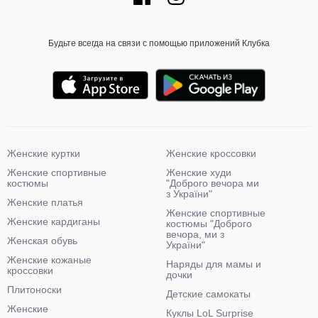
Будьте всегда на связи с помощью приложений Клубка
Женские куртки
Женские кроссовки
Женские спортивные
Женские худи
костюмы
"Доброго вечора ми
з України"
Женские платья
Женские спортивные
Женские кардиганы
костюмы "Доброго
вечора, ми з
Женская обувь
України"
Женские кожаные
Наряды для мамы и
кроссовки
дочки
Плитоноски
Детские самокаты
Женские
Куклы LoL Surprise