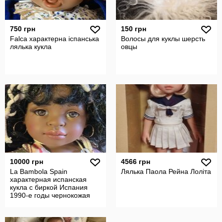
750 грн
150 грн
Falca характерна іспанська
Волосы для куклы шерсть
лялька кукла
овцы
10000 грн
4566 грн
La Bambola Spain
Лялька Паола Рейна Лоліта
характерная испанская
кукла с биркой Испания
1990-е годы чернокожая
девочка мулатка