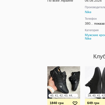
По всей Украине
06.08.2026
Производител
Nike
Телефон
380...
показа
Категория
Мужские кро
Nike
Клу
40, 41, 42, 43, 44, 45
1840 грн
649 грн