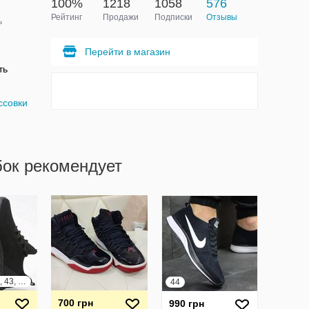
100%
1218
1058
576
Рейтинг
Продажи
Подписки
Отзывы
ь
Перейти в магазин
ть
ссовки
бок рекомендует
39, 40, 41, 42, 43, 44, 45, 46
44
700 грн
990 грн