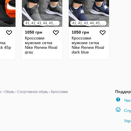
41, 42, 43, 44, 45, 46
41, 42, 43, 44, 45, 46
1050 грн
1050 грн
Кроссовки
Кроссовки
тка
мужские сетка
мужские сетка
ack 45р
Nike Renew Rival
Nike Renew Rival
gray
dark blue
Поддер
е
›
Обувь
›
Спортивная обувь
›
Кроссовки
Час
Слу
Укр