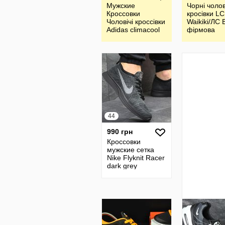
Мужские
Чорні чолов
Кроссовки
кросівки LC
Чоловічі кроссівки
Waikiki/ЛС В
Adidas climacool
фірмова
Туреччина
44
990 грн
Кроссовки
мужские сетка
Nike Flyknit Racer
dark grey