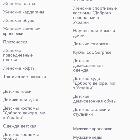
Женские платья
Женские спортивные
Женские кардиганы
костюмы "Доброго
вечора, ми з
Женская обувь
України"
Женские кожаные
Наряды для мамы и
кроссовки
дочки
Плитоноски
Детские самокаты
Женские
Куклы LoL Surprise
повседневные
платья
Детская
демисезонная
Женские кофты
одежда
Тактические рюкзаки
Детские худи
"Доброго вечора, ми
з України"
Детские горки
Детская
Домики для кукол
демисезонная обувь
Детские костюмы
Детские столики и
"Доброго вечора, ми
стульчики
з України"
Одежда детская
Мужские кроссовки
Детские костюмы-
Мужские кеды
тройки