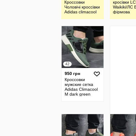
Кроссовки
кросівки LC
Чоловічі кроссівки
Waikiki/ЛС В
Adidas climacool
фірмова
Туреччина
42
950 грн
Кроссовки
мужские сетка
Adidas Climacool
M dark green