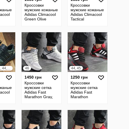
Кроссовки
Кроссовки
ожаные
мужские кожаные
мужские кожаные
acool
Adidas Climacool
Adidas Climacool
Green Olive
Tactical
40, 41, 42, 43, 44, 45
46
44, 45
1450 грн
1250 грн
Кроссовки
Кроссовки
ожаные
мужские сетка
мужские сетка
acool
Adidas Fast
Adidas Fast
Marathon Gray,
Marathon
46р
black/red