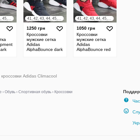
41, 42, 43, 44, 45, 46
41, 42, 43, 44, 45, 46
41, 42, 43, 44, 45, 46
1250 грн
1050 грн
Кроссовки
Кроссовки
тка
мужские сетка
мужские сетка
ipment
Adidas
Adidas
dark
AlphaBounce dark
AlphaBounce red
blue
кроссовки Adidas Climacool
Поддер
е
›
Обувь
›
Спортивная обувь
›
Кроссовки
Час
Слу
Укр