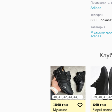
Производител
Adidas
Телефон
380...
показа
Категория
Мужские кро
Adidas
Клу
40, 41, 42, 43, 44, 45
1840 грн
649 грн
Мужские
Чорні чолов