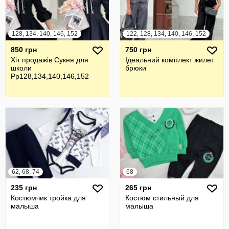
128, 134, 140, 146, 152
122, 128, 134, 140, 146, 152
850 грн
750 грн
Хіт продажів Сукня для
Ідеальний комплект жилет
школи
брюки
Рр128,134,140,146,152
62, 68, 74
68
235 грн
265 грн
Костюмчик тройка для
Костюм стильный для
малыша
малыша