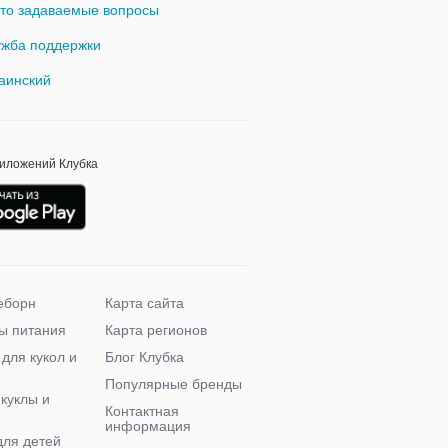
то задаваемые вопросы
жба поддержки
аинский
риложений Клубка
еборн
Карта сайта
ы питания
Карта регионов
 для кукол и
Блог Клубка
Популярные бренды
 куклы и
Контактная
информация
для детей