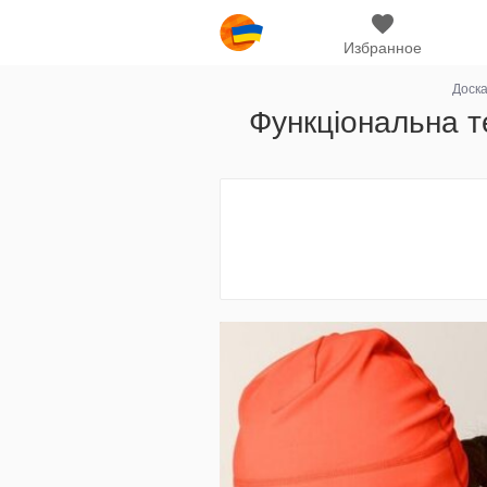
Избранное
Доск
Функціональна те