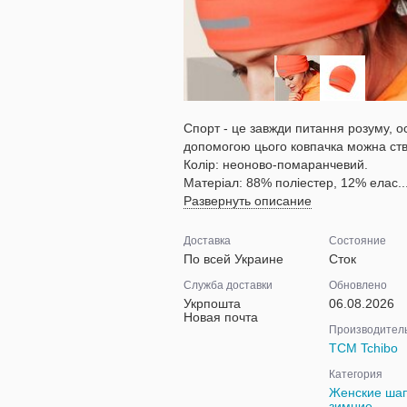
Спорт - це завжди питання розуму, о
допомогою цього ковпачка можна ств
Колір: неоново-помаранчевий.
Матеріал: 88% поліестер, 12% елас..
Развернуть описание
Доставка
Состояние
По всей Украине
Сток
Служба доставки
Обновлено
Укрпошта
06.08.2026
Новая почта
Производител
TCM Tchibo
Категория
Женские ша
зимние,