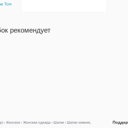
ые Tcm
бок рекомендует
Поддер
р)
›
Женское
›
Женская одежда
›
Шапки
›
Шапки зимние,