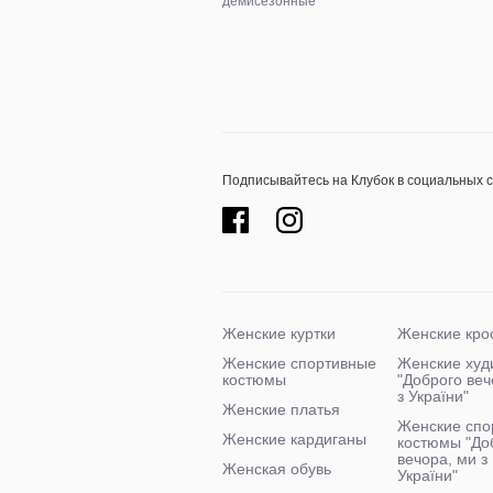
демисезонные
Подписывайтесь на Клубок в социальных 
Женские куртки
Женские кро
Женские спортивные
Женские худ
костюмы
"Доброго ве
з України"
Женские платья
Женские спо
Женские кардиганы
костюмы "До
вечора, ми з
Женская обувь
України"