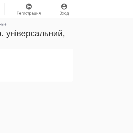
Регистрация
Вход
нные
р. універсальний,