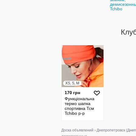
демисезонн
Tchibo
Клу
XS, S, M
170 грн
Функціональна
термо шапка
спортивна Тсм
Tchibo р-р
універсальний
Німеччина
Доска объявлений
›
Днепропетровск (Днеп