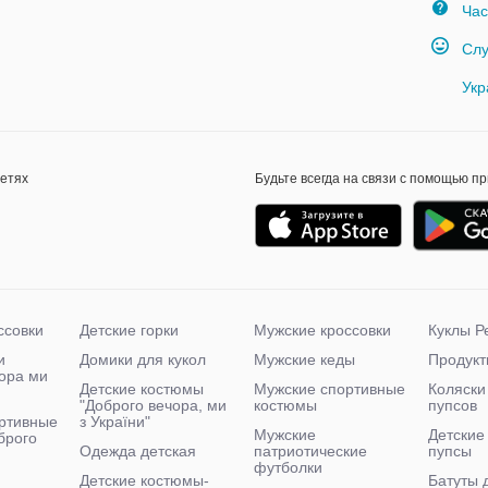
Час
Слу
Укр
сетях
Будьте всегда на связи с помощью п
ссовки
Детские горки
Мужские кроссовки
Куклы Р
и
Домики для кукол
Мужские кеды
Продукт
чора ми
Детские костюмы
Мужские спортивные
Коляски
"Доброго вечора, ми
костюмы
пупсов
ртивные
з України"
Мужские
Детские
брого
Одежда детская
патриотические
пупсы
футболки
Детские костюмы-
Батуты 