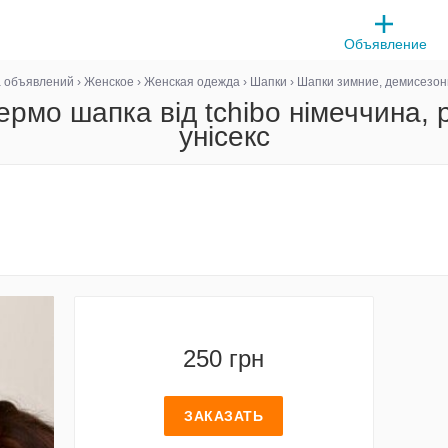
Объявление
а объявлений
›
Женское
›
Женская одежда
›
Шапки
›
Шапки зимние, демисезо
рмо шапка від tchibo німеччина, 
унісекс
250 грн
ЗАКАЗАТЬ