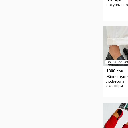
Лофери
натуральна
1300 грн
Жіночі туфл
лофери з
екошкіри