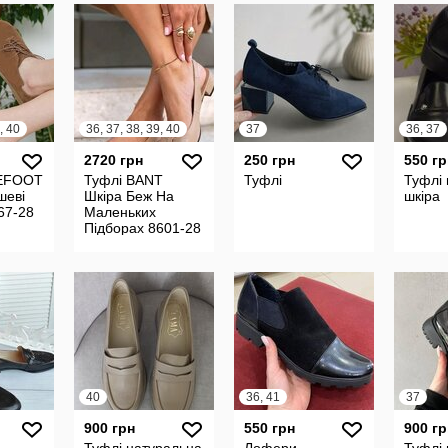
, 40
36, 37, 38, 39, 40
37
36, 37
2720 грн
250 грн
550 гр
REFOOT
Туфлі BANT
Туфлі
Туфлі
шеві
Шкіра Беж На
шкіра
67-28
Маленьких
Підборах 8601-28
40
36, 41
37
900 грн
550 грн
900 гр