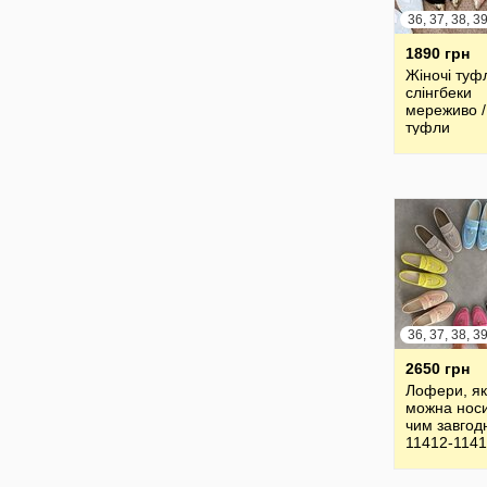
36, 37, 38, 3
1890 грн
Жіночі туф
слінгбеки
мереживо /
туфли
2650 грн
Лофери, як
можна носи
чим завгод
11412-114