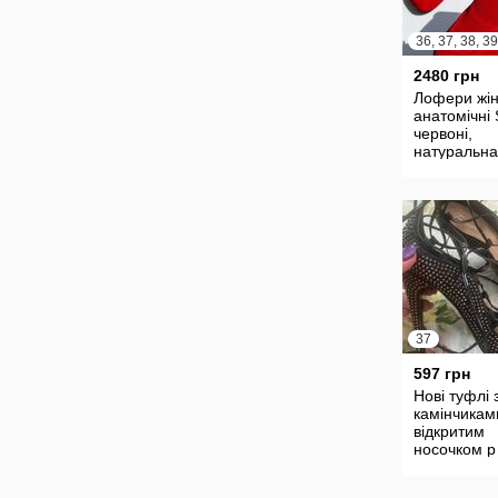
36, 37, 38, 39
2480 грн
Лофери жін
анатомічні 
червоні,
натуральна
замша Код
37
597 грн
Нові туфлі 
камінчикам
відкритим
носочком р
см Ferosh