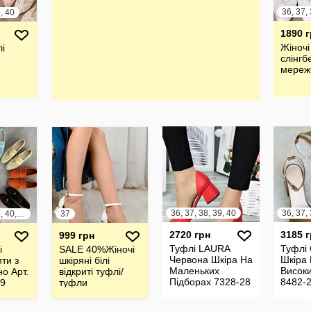
36, 37, 
9, 40
1890 
Жіночі
лі
слінгб
мереж
36, 37, 38, 39, 40
36, 37, 
36, 37, 38, 39, 40, 41
37
2720 грн
3185 
999 грн
Туфлі LAURA
Туфлі
і
SALE 40%Жіночі
Червона Шкіра На
Шкіра
ти з
шкіряні білі
Маленьких
Високи
но Арт.
відкриті туфлі/
Підборах 7328-28
8482-
19
туфли