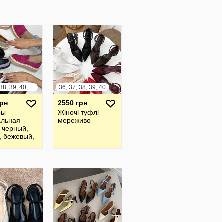
36, 37, 38, 39, 40, 41
36, 37, 38, 39, 40
грн
2550 грн
ры
Жіночі туфлі
альная
мереживо
 черный,
, бежевый,
овый, хаки