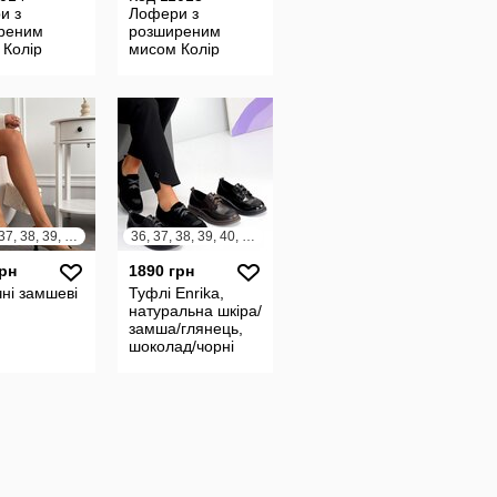
и з
Лофери з
реним
розширеним
 Колір
мисом Колір
ий
Коричневий |
іал
Шоколад
альна
Матеріал
Натуральна
замша
35, 36, 37, 38, 39, 40, 41
36, 37, 38, 39, 40, 41
грн
1890 грн
ні замшеві
Туфлі Enrika,
натуральна шкіра/
замша/глянець,
шоколад/чорні