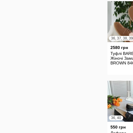
36, 37, 38, 39
2580 грн
Туфлі BA
Жіночі Зам
BROWN 84
36, 40
550 грн