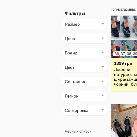
Топ-магазины.
Фильтры
Размер
Цена
Бренд
1399 грн
Цвет
Лофери
натуральн
шкіра/зам
Состояние
чорний, біл
бежевий,
червоний, 
Регион
Сортировка
Черный список