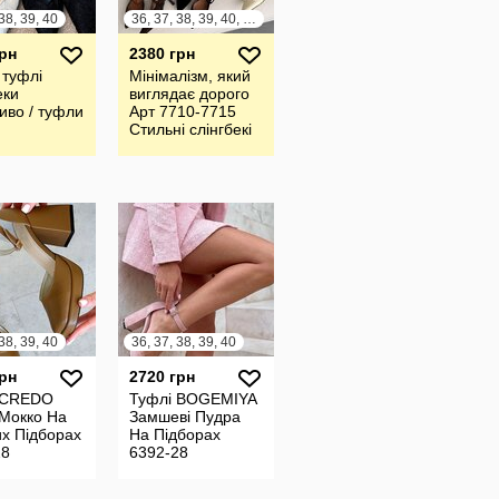
38, 39, 40
36, 37, 38, 39, 40, 41
грн
2380 грн
 туфлі
Мінімалізм, який
еки
виглядає дорого
иво / туфли
Арт 7710-7715
Стильні слінгбекі
38, 39, 40
36, 37, 38, 39, 40
грн
2720 грн
 CREDO
Туфлі BOGEMIYA
 Мокко На
Замшеві Пудра
х Підборах
На Підборах
28
6392-28