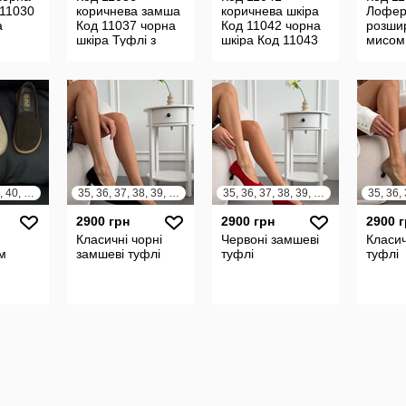
11030
коричнева замша
коричнева шкіра
Лофер
а
Код 11037 чорна
Код 11042 чорна
розши
шкіра Туфлі з
шкіра Код 11043
мисом
им
розширенним
коричнева замша
Бежев
еріал
мисом Матеріал
Код 11044 чорна
Матер
а
Натуральна зам
замша Кл
Натур
замша
36, 37, 38, 39, 40, 41
35, 36, 37, 38, 39, 40, 41
35, 36, 37, 38, 39, 40, 41
2900 грн
2900 грн
2900 
Класичні чорні
Червоні замшеві
Класич
м
замшеві туфлі
туфлі
туфлі
олад/
ині
ідклад
адна