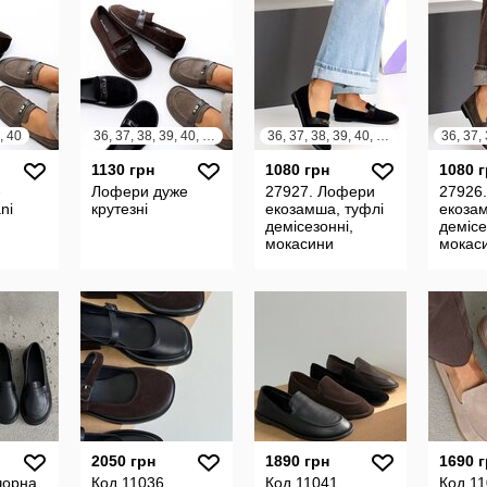
, 40
36, 37, 38, 39, 40, 41
36, 37, 38, 39, 40, 41
1130 грн
1080 грн
1080 
-
Лофери дуже
27927. Лофери
27926
ni
крутезні
екозамша, туфлі
екозам
демісезонні,
демісе
мокасини
мокас
2050 грн
1890 грн
1690 
чорна
Код 11036
Код 11041
Код 1