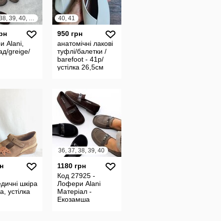
36, 37, 38, 39, 40, 41
40, 41
рн
950 грн
 Alani,
анатомічні лакові
д/greige/
туфлі/балетки /
barefoot - 41р/
устілка 26,5см
36, 37, 38, 39, 40
н
1180 грн
Код 27925 -
дичні шкіра
Лофери Alani
а, устілка
Матеріал -
Екозамша