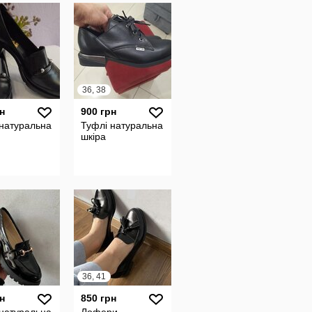
36, 38
н
900 грн
 натуральна
Туфлі натуральна
шкіра
36, 41
н
850 грн