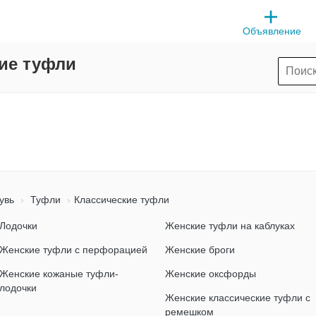
Объявление
ие туфли
увь
Туфли
Классические туфли
Лодочки
Женские туфли на каблуках
Женские туфли с перфорацией
Женские броги
Женские кожаные туфли-
Женские оксфорды
лодочки
Женские классические туфли с
ремешком