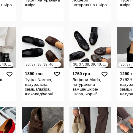
Туфлі натуральна
Лофери
Туфлі
 шкіра
шкіра
натуральна шкіра
шкіра
36, 37, 38, 39, 40, 41
36, 37, 38, 39, 40, 41
36, 37, 38, 39, 40, 41
1390 грн
1760 грн
1290 
і
Туфлі Narmin,
Лофери Marla,
27929.
натуральна
натуральна
натура
замша/шкіра,
замша/шкіра/
замші/
шоколад/чорні
шкіра, чорні/
натура
шоколад
шкіри,
мокас
балет