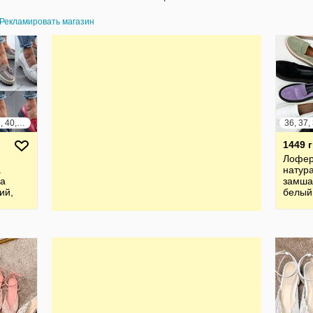
Рекламировать магазин
36, 37, 38, 39, 40, 41
1449 
Лофе
а
натур
ша
замша
ий,
белый
малин
пудра