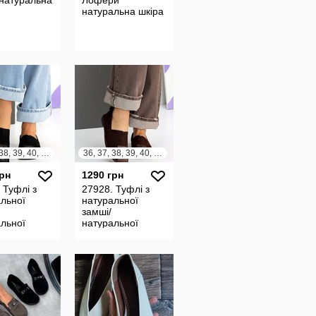
 натуральна
Лофери
натуральна шкіра
36, 37, 38, 39, 40, 41
36, 37, 38, 39, 40, 41
грн
1290 грн
 Туфлі з
27928. Туфлі з
льної
натуральної
замші/
льної
натуральної
 лофери,
шкіри, лофери,
ини,
мокасини
ки