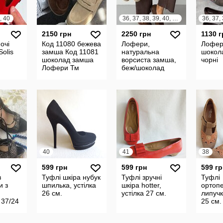
, 40
36, 37, 38, 39, 40, 41
2150 грн
2250 грн
1130 г
очі
Код 11080 бежева
Лофери,
Лофери
Solis
замша Код 11081
натуральна
шокола
шоколад замша
ворсиста замша,
чорні
Лофери Тм
беж/шоколад
 1840
ALLSY LONZA
Матеріал
Натуральна
ворсист
40
41
38
599 грн
599 грн
599 гр
з
Туфлі шкіра нубук
Туфлі зручні
Туфлі
и з
шпилька, устілка
шкіра hotter,
ортопе
26 см.
устілка 27 см.
липучк
 37/24
25 см.