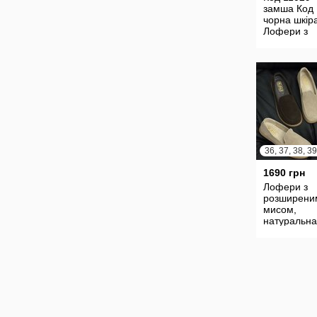
замша Код 
чорна шкір
Лофери з
анатомічн
мисом Мат
Натуральн
замша
1690 грн
Лофери з
розширени
мисом,
натуральна
замша, шок
беж Всеред
шкіряний п
Устілка вкл