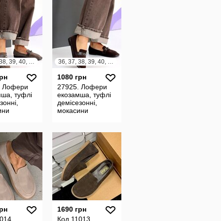
36, 37, 38, 39, 40, 41
36, 37, 38, 39, 40, 41
грн
1080 грн
. Лофери
27925. Лофери
ша, туфлі
екозамша, туфлі
зонні,
демісезонні,
ини
мокасини
грн
1690 грн
1014
Код 11013