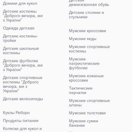
Детская
Домики для кукол
демисезонная обувь
Детские костюмы
Детские столики и
"Доброго вечора, ми
стульчики
з України"
Одежда детская
Мужские кроссовки
Детские костюмы-
Мужские кеды
тройки
Мужские спортивные
Детские школьные
костюмы
костюмы
Мужские
Детские футболки
патриотические
"Доброго вечора, ми
футболки
з України"
Мужские кожаные
Детские спортивные
кроссовки
костюмы "Доброго
вечора, ми з
Тактические
України"
перчатки
Детские велосипеды
Мужские спортивные
штаны
Куклы Реборн
Мужские толстовки
Продукты питания
Мужские сумки
бананки
Коляски для кукол и