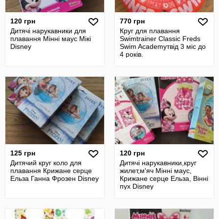
120 грн
770 грн
Дитячі нарукавники для
Круг для плавання
плавання Мінні маус Мікі
Swimtrainer Classic Freds
Disney
Swim Academyтвід 3 міс до
4 років.
125 грн
120 грн
Дитячий круг коло для
Дитячі нарукавники,круг
плавання Крижане серце
жилет,м'яч Мінні маус,
Ельза Ганна Фрозен Disney
Крижане серце Ельза, Вінні
пух Disney