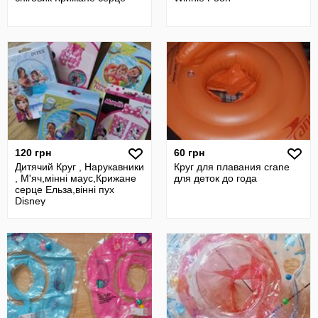
120 грн
60 грн
Дитячий Круг , Нарукавники
Круг для плавания crane
, М'яч,мінні маус,Крижане
для деток до года
серце Ельза,вінні пух
Disney