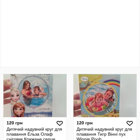
120 грн
120 грн
Дитячий надувний круг для
Дитячий надувний круг для
плавання Ельза Олаф
плавання Тигр Вінні пух
сніговик Крижане серце
Winnie Pooh