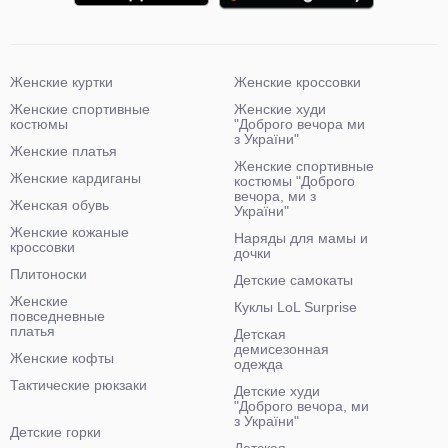
Женские куртки
Женские кроссовки
Женские спортивные
Женские худи
костюмы
"Доброго вечора ми
з України"
Женские платья
Женские спортивные
Женские кардиганы
костюмы "Доброго
вечора, ми з
Женская обувь
України"
Женские кожаные
Наряды для мамы и
кроссовки
дочки
Плитоноски
Детские самокаты
Женские
Куклы LoL Surprise
повседневные
платья
Детская
демисезонная
Женские кофты
одежда
Тактические рюкзаки
Детские худи
"Доброго вечора, ми
з України"
Детские горки