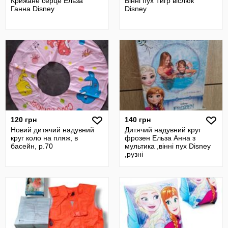
Крижане серце Ельза
Вінні пух Тигр віслюк
Ганна Disney
Disney
120 грн
140 грн
Новий дитячий надувний
Дитячий надувний круг
круг коло на пляж, в
фрозен Ельза Анна з
басейн, р.70
мультика ,вінні пух Disney
,рузні