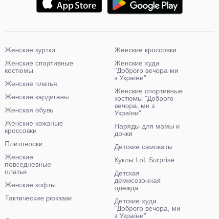
Женские куртки
Женские кроссовки
Женские спортивные
Женские худи
костюмы
"Доброго вечора ми
з України"
Женские платья
Женские спортивные
Женские кардиганы
костюмы "Доброго
вечора, ми з
Женская обувь
України"
Женские кожаные
Наряды для мамы и
кроссовки
дочки
Плитоноски
Детские самокаты
Женские
Куклы LoL Surprise
повседневные
платья
Детская
демисезонная
Женские кофты
одежда
Тактические рюкзаки
Детские худи
"Доброго вечора, ми
з України"