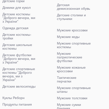
Детские горки
Детская
Домики для кукол
демисезонная обувь
Детские костюмы
Детские столики и
"Доброго вечора, ми
стульчики
з України"
Одежда детская
Мужские кроссовки
Детские костюмы-
Мужские кеды
тройки
Мужские спортивные
Детские школьные
костюмы
костюмы
Мужские
Детские футболки
патриотические
"Доброго вечора, ми
футболки
з України"
Мужские кожаные
Детские спортивные
кроссовки
костюмы "Доброго
вечора, ми з
Тактические
України"
перчатки
Детские велосипеды
Мужские спортивные
штаны
Куклы Реборн
Мужские толстовки
Продукты питания
Мужские сумки
бананки