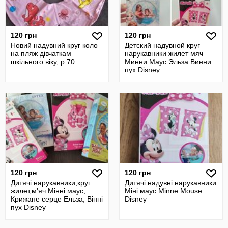
120 грн
120 грн
Новий надувний круг коло
Детский надувной круг
на пляж дівчаткам
нарукавники жилет мяч
шкільного віку, р.70
Минни Маус Эльза Винни
пух Disney
120 грн
120 грн
Дитячі нарукавники,круг
Дитячі надувні нарукавники
жилет,м'яч Мінні маус,
Міні маус Minne Mouse
Крижане серце Ельза, Вінні
Disney
пух Disney