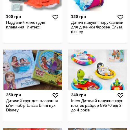
100 грн
120 грн
Надувний жилет для
Дитячі надувні нарукавники
плавання. Интекс
для дівчинки Фрозен Ельза
disney
250 грн
240 грн
Дитячий круг для плавання
Intex Дитячий надувне круг
м'яч набір Ельза Вінні пух
плотик райдер 59570 від 2
Disney
до 4 років