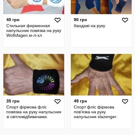
40 грн
90 грн
Стильная фирменная
бандажі на руку
напульсник повязка на руку
Wolfsfagen.м-л-хл
35 грн
49 грн
Спорт фірмова фліс
Спорт фліс фірмова
повязка на руку напульсник
пов'язка на руку
зі світловідбивачами.
напульсник slazenger.