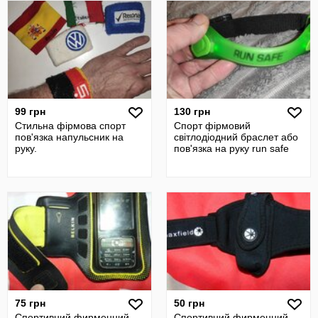
99 грн
130 грн
Стильна фірмова спорт
Спорт фірмовий
пов'язка напульсник на
світлодіодний браслет або
руку.
пов'язка на руку run safe
75 грн
50 грн
Спортивний фирменний
Спортивний фирменний