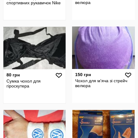
велюра
спортивних рукавичок Nike
150 грн
80 грн
Чохол для м'яча зі стрейч
Cумка чохол для
велюра
гіроскутера