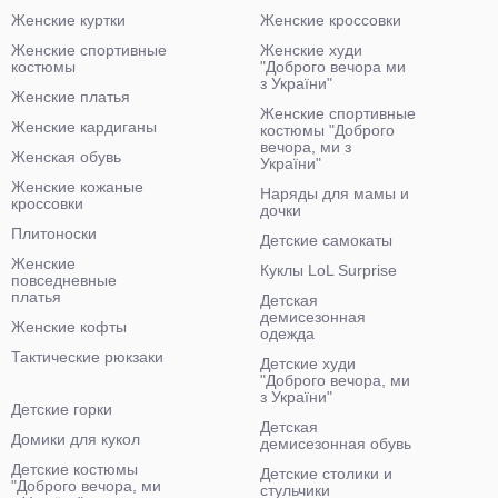
Женские куртки
Женские кроссовки
Женские спортивные
Женские худи
костюмы
"Доброго вечора ми
з України"
Женские платья
Женские спортивные
Женские кардиганы
костюмы "Доброго
вечора, ми з
Женская обувь
України"
Женские кожаные
Наряды для мамы и
кроссовки
дочки
Плитоноски
Детские самокаты
Женские
Куклы LoL Surprise
повседневные
платья
Детская
демисезонная
Женские кофты
одежда
Тактические рюкзаки
Детские худи
"Доброго вечора, ми
з України"
Детские горки
Детская
Домики для кукол
демисезонная обувь
Детские костюмы
Детские столики и
"Доброго вечора, ми
стульчики