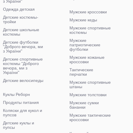
з України"
Одежда детская
Мужские кроссовки
Детские костюмы-
Мужские кеды
тройки
Мужские спортивные
Детские школьные
костюмы
костюмы
Мужские
Детские футболки
патриотические
"Доброго вечора, ми
футболки
з України"
Мужские кожаные
Детские спортивные
кроссовки
костюмы "Доброго
вечора, ми з
Тактические
України"
перчатки
Детские велосипеды
Мужские спортивные
штаны
Куклы Реборн
Мужские толстовки
Продукты питания
Мужские сумки
бананки
Коляски для кукол и
пупсов
Мужские тактические
кроссовки
Детские куклы и
пупсы