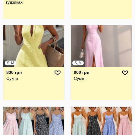
гудзиках
S, M
S, M
830 грн
900 грн
Сукня
Сукня