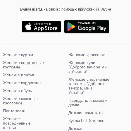
Будьте всегда на связи с помощью приложений Клубка
Женские куртки
Женские кроссовки
Женские спортивные
Женские худи
костюмы
"Доброго вечора ми
з України"
Женские платья
Женские спортивные
Женские кардиганы
костюмы "Доброго
вечора, ми з
Женская обувь
України"
Женские кожаные
Наряды для мамы и
кроссовки
дочки
Плитоноски
Детские самокаты
Женские
Куклы LoL Surprise
повседневные
платья
Детская