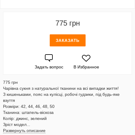
775 грн
ЗАКАЗАТЬ
Задать вопрос
В Избранное
775 грн
Чарівна сукня з натуральної тканини на всі випадки життя!
З кишеньками, пояс на кулісці, робочі гудзики, під будь-яке
взуття
Розміри: 42, 44, 46, 48, 50
Тканина: штапель-віскоза
Колір: джинс, зелений
Зріст модел...
Развернуть описание