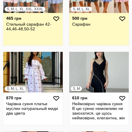
S, M, L, XL, XXL, XXXL
S, M, L, XL
465 грн
500 грн
Стильный сарафан 42-
Сарафан
44,46-48,50-52
S, M, L, XL
S, M
670 грн
610 грн
Чарівна сукня платье
Неймовірно чарівна сукня
муслин натуральный миди
В цю сукню неможливо не
два цвета
закохатися, це щось
неймовірне, елегантна, жін