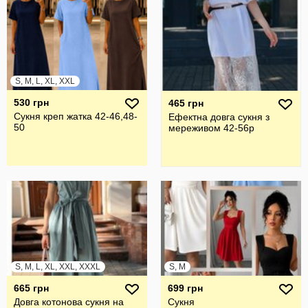
S, M, L, XL, XXL
530 грн
465 грн
Сукня креп жатка 42-46,48-
Ефектна довга сукня з
50
мереживом 42-56р
S, M, L, XL, XXL, XXXL
S, M
665 грн
699 грн
Довга котонова сукня на
Сукня