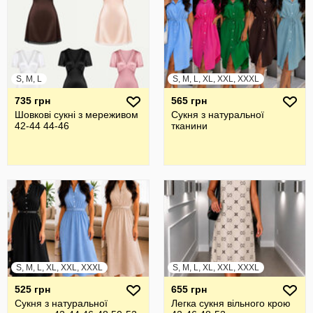
S, M, L
S, M, L, XL, XXL, XXXL
735 грн
565 грн
Шовкові сукні з мереживом
Сукня з натуральної
42-44 44-46
тканини
S, M, L, XL, XXL, XXXL
S, M, L, XL, XXL, XXXL
525 грн
655 грн
Сукня з натуральної
Легка сукня вільного крою