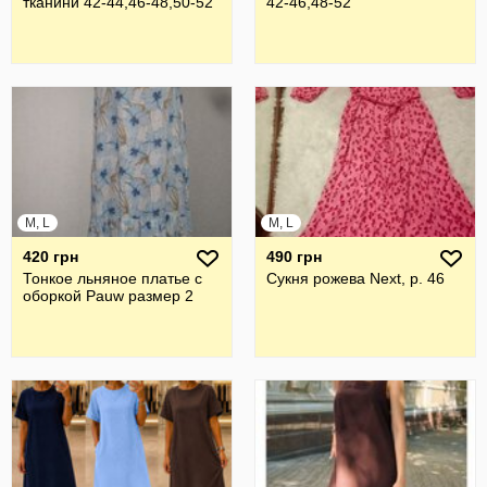
тканини 42-44,46-48,50-52
42-46,48-52
M, L
M, L
420 грн
490 грн
Тонкое льняное платье с
Сукня рожева Next, р. 46
оборкой Pauw размер 2