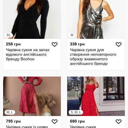
XL
M
258 грн
338 грн
Чарівна сукня на запах
Чарівна сукня для
відомого англійського
створення неповторного
бренду Boohoo
образу знаменитого
англійського бренду
Fashion Union
M, L
S, M, L
795 грн
680 грн
Чарівна сукня із шовку
Чарівна сукня