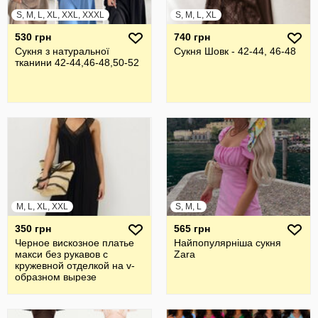
S, M, L, XL, XXL, XXXL
S, M, L, XL
530 грн
740 грн
Сукня з натуральної
Сукня Шовк - 42-44, 46-48
тканини 42-44,46-48,50-52
M, L, XL, XXL
S, M, L
350 грн
565 грн
Черное вискозное платье
Найпопулярніша сукня
макси без рукавов с
Zara
кружевной отделкой на v-
образном вырезе