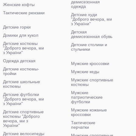
демисезонная
Женские кофты
одежда
Тактические рюкзаки
Детские худи
"Доброго вечора, ми
з України"
Детские горки
Детская
Домики для кукол
демисезонная обувь
Детские костюмы
Детские столики и
"Доброго вечора, ми
стульчики
з України"
Одежда детская
Мужские кроссовки
Детские костюмы-
Мужские кеды
тройки
Мужские спортивные
Детские школьные
костюмы
костюмы
Мужские
Детские футболки
патриотические
"Доброго вечора, ми
футболки
з України"
Мужские кожаные
Детские спортивные
кроссовки
костюмы "Доброго
вечора, ми з
Тактические
України"
перчатки
Детские велосипеды
Мужские спортивные