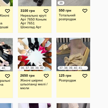
38
550 грн
3100 грн
Тотальний
Жіночі
Нереально круті
розпродаж
Арт 7650 Коньяк
на
Арт 7651
дошві
Шоколад Арт
7652 Чорний
Босоніжки Тм
LIRIO
36, 37, 38, 39, 40
37, 38, 39, 40, 41, 42
36, 37, 38, 39, 40, 41
2650 грн
125 грн
Жіночі шкіряні
Розпродаж
уральні
шльопанці мюлі /
на
мюли