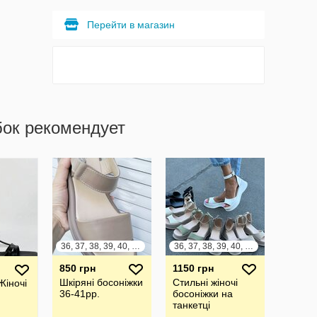
Перейти в магазин
бок рекомендует
36, 37, 38, 39, 40, 41
36, 37, 38, 39, 40, 41
850 грн
1150 грн
Шкіряні босоніжки
Стильні жіночі
Жіночі
36-41рр.
босоніжки на
танкетці