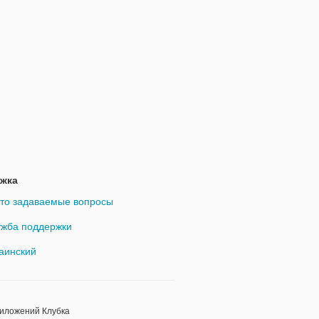
жка
то задаваемые вопросы
жба поддержки
аинский
риложений Клубка