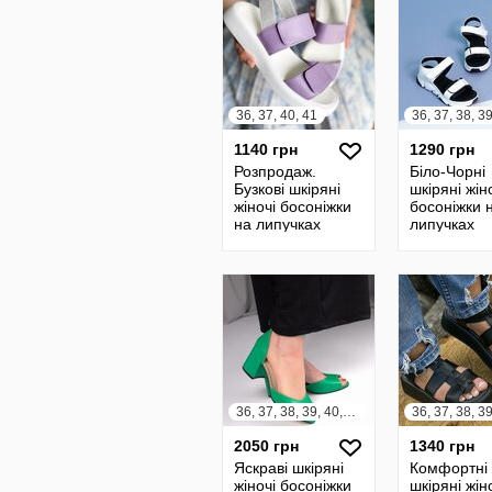
36, 37, 40, 41
36, 37, 38, 3
1140 грн
1290 грн
Розпродаж.
Біло-Чорні
Бузкові шкіряні
шкіряні жін
жіночі босоніжки
босоніжки 
на липучках
липучках
36, 37, 38, 39, 40, 41
2050 грн
1340 грн
Яскраві шкіряні
Комфортні
жіночі босоніжки
шкіряні жін