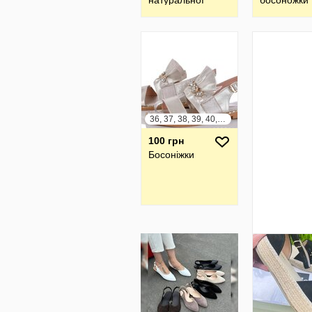
натуральної
босоножки
шкіри та замші
36, 37, 38, 39, 40, 41
100 грн
Босоніжки