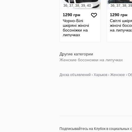
36, 37, 38, 39, 40
36, 37, 38, 3
1290 грн
1290 грн
Чорно-Білі
Світлі шкір
шкіряні жіночі
жіночі босо
босоніжки на
на липучка
липучках
Другие категории
Женские босоножки на липучках
Доска объявлений
›
Харьков
›
Женское
›
Об
Подписывайтесь на Клубок в социальных 