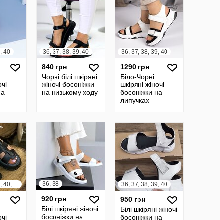
9, 40
36, 37, 38, 39, 40
36, 37, 38, 39, 40
840 грн
1290 грн
Чорні білі шкіряні
Біло-Чорні
очі
жіночі босоніжки
шкіряні жіночі
на
на низькому ходу
босоніжки на
липучках
36, 38
36, 37, 38, 39, 40, 41
36, 37, 38, 39, 40
920 грн
950 грн
Білі шкіряні жіночі
Білі шкіряні жіночі
босоніжки на
очі
босоніжки на