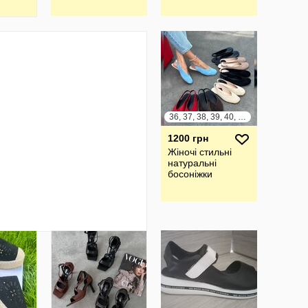
36, 37, 38, 39, 40, 41
1200 грн
Жіночі стильні
натуральні
босоніжки