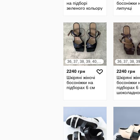
на підборі
босоніжки 
зеленого кольору
липучці
36, 37, 38, 39, 40, 41
2240 грн
2240 грн
Шкіряні жіночі
Шкіряні жін
босоніжки на
босоніжки 
підборах 6 см
підборах 6
шоколадно
кольору