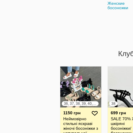
Женские
босоножки
Клу
36, 37, 38, 39, 40, 41
38
1150 грн
699 грн
Неймовірно
SALE 70% 
стильні яскраві
шкіряні
жіночі босоніжки з
босоніжки/