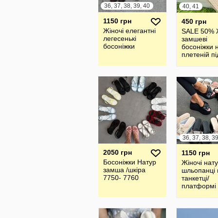
36, 37, 38, 39, 40
40, 41
1150 грн
450 грн
Жіночі елегантні
SALE 50% 
легесенькі
замшеві
босоніжки
босоніжки 
плетеній пі
2050 грн
1150 грн
Босоніжки Натур
Жіночі нат
замша /шкіра
шльопанці 
7750- 7760
танкетці/
платформі