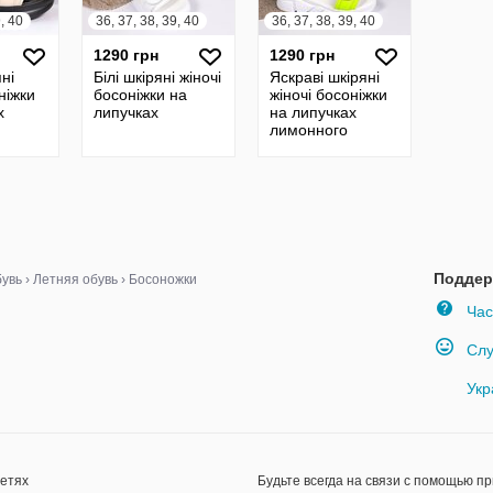
9, 40
36, 37, 38, 39, 40
36, 37, 38, 39, 40
1290 грн
1290 грн
яні
Білі шкіряні жіночі
Яскраві шкіряні
ніжки
босоніжки на
жіночі босоніжки
х
липучках
на липучках
лимонного
кольору
Поддер
увь
›
Летняя обувь
›
Босоножки
Час
Слу
Укр
сетях
Будьте всегда на связи с помощью п