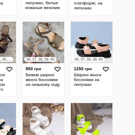
липучках, белые
на
платформі, на
кожаные женские
липучках
босоножки 36.38р
код 20556
36, 37, 38, 39, 40, 41
36, 37, 38, 39, 40
36, 37, 38, 39, 40
950 грн
1250 грн
очі
Бежеві шкіряні
Шкіряні жіночі
на
жіночі босоніжки
босоніжки на
 см
на низькому ходу
липучках
го