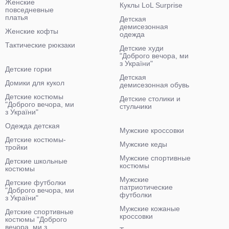
Женские
Куклы LoL Surprise
повседневные
платья
Детская
демисезонная
Женские кофты
одежда
Тактические рюкзаки
Детские худи
"Доброго вечора, ми
з України"
Детские горки
Детская
Домики для кукол
демисезонная обувь
Детские костюмы
Детские столики и
"Доброго вечора, ми
стульчики
з України"
Одежда детская
Мужские кроссовки
Детские костюмы-
Мужские кеды
тройки
Мужские спортивные
Детские школьные
костюмы
костюмы
Мужские
Детские футболки
патриотические
"Доброго вечора, ми
футболки
з України"
Мужские кожаные
Детские спортивные
кроссовки
костюмы "Доброго
вечора, ми з