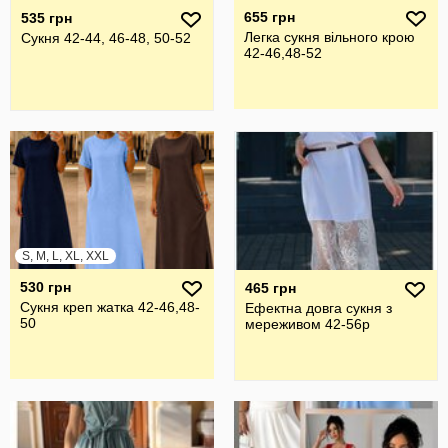
655 грн
535 грн
Легка сукня вільного крою
Сукня 42-44, 46-48, 50-52
42-46,48-52
S, M, L, XL, XXL
530 грн
465 грн
Сукня креп жатка 42-46,48-
Ефектна довга сукня з
50
мереживом 42-56р