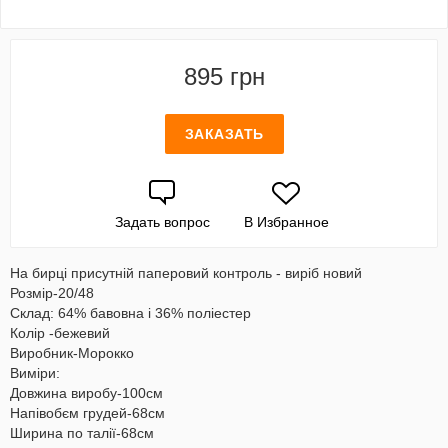
895 грн
ЗАКАЗАТЬ
Задать вопрос
В Избранное
На бирці присутній паперовий контроль - виріб новий
Розмір-20/48
Склад: 64% бавовна і 36% поліестер
Колір -бежевий
Виробник-Морокко
Виміри:
Довжина виробу-100см
Напівобєм грудей-68см
Ширина по талії-68см