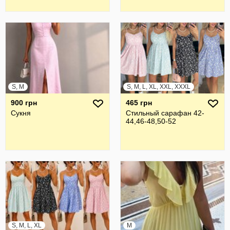
S, M
S, M, L, XL, XXL, XXXL
900 грн
465 грн
Сукня
Стильный сарафан 42-
44,46-48,50-52
S, M, L, XL
M