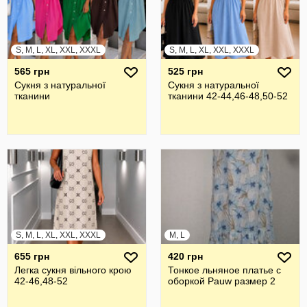
S, M, L, XL, XXL, XXXL
S, M, L, XL, XXL, XXXL
565 грн
525 грн
Сукня з натуральної
Сукня з натуральної
тканини
тканини 42-44,46-48,50-52
S, M, L, XL, XXL, XXXL
M, L
655 грн
420 грн
Легка сукня вільного крою
Тонкое льняное платье с
42-46,48-52
оборкой Pauw размер 2