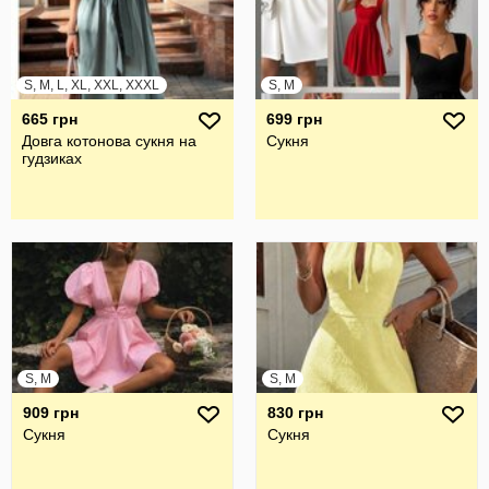
S, M, L, XL, XXL, XXXL
S, M
665 грн
699 грн
Довга котонова сукня на
Сукня
гудзиках
S, M
S, M
909 грн
830 грн
Сукня
Сукня