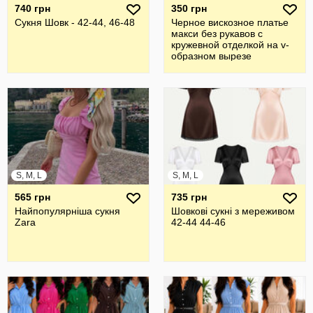
740 грн
350 грн
Сукня Шовк - 42-44, 46-48
Черное вискозное платье
макси без рукавов с
кружевной отделкой на v-
образном вырезе
S, M, L
S, M, L
565 грн
735 грн
Найпопулярніша сукня
Шовкові сукні з мереживом
Zara
42-44 44-46