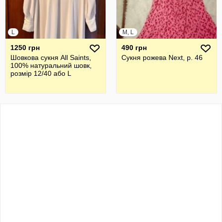
L
M, L
1250 грн
490 грн
Шовкова cукня All Saints,
Сукня рожева Next, р. 46
100% натуральний шовк,
розмір 12/40 або L