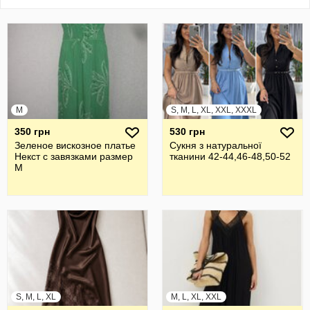
M
S, M, L, XL, XXL, XXXL
350 грн
530 грн
Зеленое вискозное платье
Сукня з натуральної
Некст с завязками размер
тканини 42-44,46-48,50-52
М
S, M, L, XL
M, L, XL, XXL