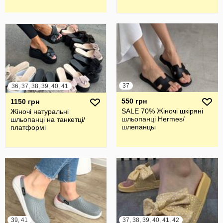
37
36, 37, 38, 39, 40, 41
550 грн
1150 грн
SALE 70% Жіночі шкіряні
Жіночі натуральні
шльопанці Hermes/
шльопанці на танкетці/
шлепанцы
платформі
39, 41
37, 38, 39, 40, 41, 42