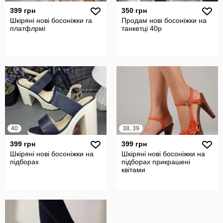
399 грн
350 грн
Шкіряні нові босоніжки га
Продам нові босоніжки на
платфлрмі
танкетці 40р
40
38, 39
399 грн
399 грн
Шкіряні нові босоніжки на
Шкіряні нові босоніжки на
підборах
підборах прикрашені
квітами