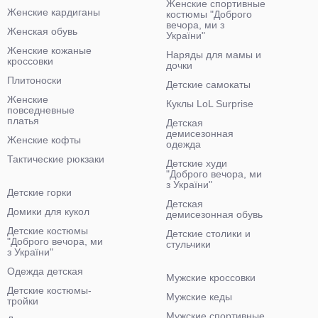
Женские спортивные
Женские кардиганы
костюмы "Доброго
вечора, ми з
Женская обувь
України"
Женские кожаные
Наряды для мамы и
кроссовки
дочки
Плитоноски
Детские самокаты
Женские
Куклы LoL Surprise
повседневные
платья
Детская
демисезонная
Женские кофты
одежда
Тактические рюкзаки
Детские худи
"Доброго вечора, ми
з України"
Детские горки
Детская
Домики для кукол
демисезонная обувь
Детские костюмы
Детские столики и
"Доброго вечора, ми
стульчики
з України"
Одежда детская
Мужские кроссовки
Детские костюмы-
Мужские кеды
тройки
Мужские спортивные