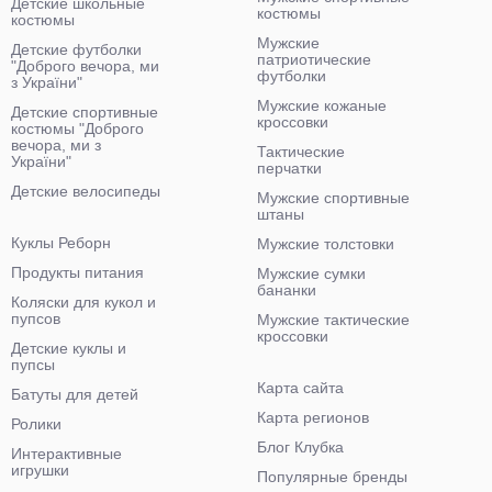
Детские школьные
костюмы
костюмы
Мужские
Детские футболки
патриотические
"Доброго вечора, ми
футболки
з України"
Мужские кожаные
Детские спортивные
кроссовки
костюмы "Доброго
вечора, ми з
Тактические
України"
перчатки
Детские велосипеды
Мужские спортивные
штаны
Куклы Реборн
Мужские толстовки
Продукты питания
Мужские сумки
бананки
Коляски для кукол и
пупсов
Мужские тактические
кроссовки
Детские куклы и
пупсы
Карта сайта
Батуты для детей
Карта регионов
Ролики
Блог Клубка
Интерактивные
игрушки
Популярные бренды