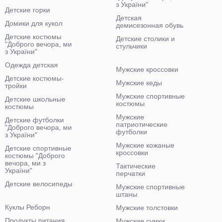
з України"
Детские горки
Детская
Домики для кукол
демисезонная обувь
Детские костюмы
Детские столики и
"Доброго вечора, ми
стульчики
з України"
Одежда детская
Мужские кроссовки
Детские костюмы-
Мужские кеды
тройки
Мужские спортивные
Детские школьные
костюмы
костюмы
Мужские
Детские футболки
патриотические
"Доброго вечора, ми
футболки
з України"
Мужские кожаные
Детские спортивные
кроссовки
костюмы "Доброго
вечора, ми з
Тактические
України"
перчатки
Детские велосипеды
Мужские спортивные
штаны
Куклы Реборн
Мужские толстовки
Продукты питания
Мужские сумки