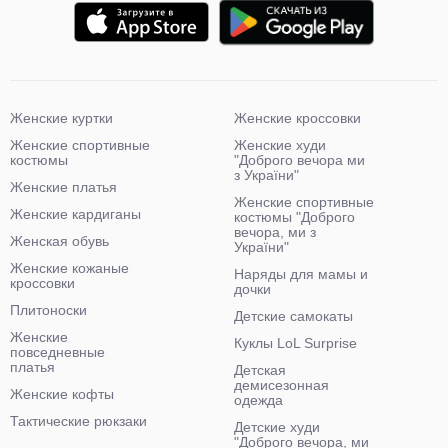
Женские куртки
Женские кроссовки
Женские спортивные
Женские худи
костюмы
"Доброго вечора ми
з України"
Женские платья
Женские спортивные
Женские кардиганы
костюмы "Доброго
вечора, ми з
Женская обувь
України"
Женские кожаные
Наряды для мамы и
кроссовки
дочки
Плитоноски
Детские самокаты
Женские
Куклы LoL Surprise
повседневные
платья
Детская
демисезонная
Женские кофты
одежда
Тактические рюкзаки
Детские худи
"Доброго вечора, ми