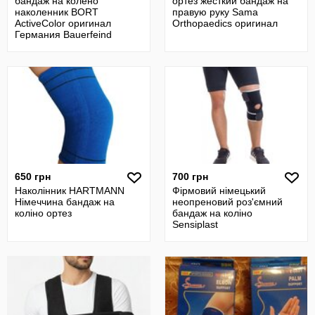
бандаж на колено
ортез жесткий бандаж на
наколенник BORT
правую руку Sama
ActiveColor оригинал
Orthopaedics оригинал
Германия Bauerfeind
GenuTrain
650 грн
700 грн
Наколінник HARTMANN
Фірмовий німецький
Німеччина бандаж на
неопреновий роз'ємний
коліно ортез
бандаж на коліно
Sensiplast