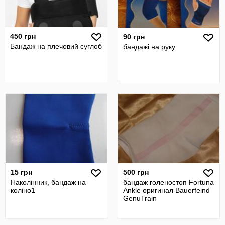
450 грн
90 грн
Бандаж на плечовий суглоб
бандажі на руку
15 грн
500 грн
Наколінник, бандаж на
бандаж голеностоп Fortuna
коліно1
Ankle оригинал Bauerfeind
GenuTrain