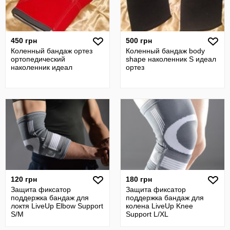
450 грн
500 грн
Коленный бандаж ортез
Коленный бандаж body
ортопедический
shape наколенник S идеал
наколенник идеал
ортез
120 грн
180 грн
Защита фиксатор
Защита фиксатор
поддержка бандаж для
поддержка бандаж для
локтя LiveUp Elbow Support
колена LiveUp Knee
S/M
Support L/XL