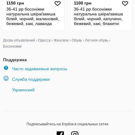
1150 грн
1100 грн
36-41 рр босоніжки
36-41 рр босоніжки
натуральна шкіра/замша
натуральна шкіра/замша
білий, чорний, малиновий,
білий, чорний, капучино,
бежевий, хакі, лаванда
бежевий, хакі, блакитні
Доска объявлений
›
Одесса
›
Женское
›
Обувь
›
Летняя обувь
›
Босоножки
Поддержка
Часто задаваемые вопросы
Служба поддержки
Украинский
Подписывайтесь на Клубок в социальных сетях