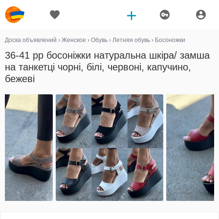
Доска объявлений
›
Женское
›
Обувь
›
Летняя обувь
›
Босоножки
36-41 рр босоніжки натуральна шкіра/ замша
на танкетці чорні, білі, червоні, капучино,
бежеві