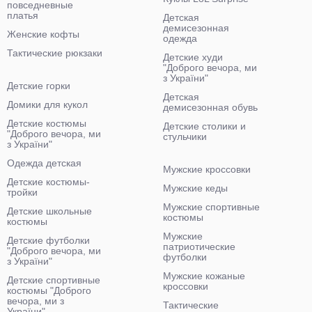
повседневные
платья
Детская
демисезонная
Женские кофты
одежда
Тактические рюкзаки
Детские худи
"Доброго вечора, ми
з України"
Детские горки
Детская
Домики для кукол
демисезонная обувь
Детские костюмы
Детские столики и
"Доброго вечора, ми
стульчики
з України"
Одежда детская
Мужские кроссовки
Детские костюмы-
Мужские кеды
тройки
Мужские спортивные
Детские школьные
костюмы
костюмы
Мужские
Детские футболки
патриотические
"Доброго вечора, ми
футболки
з України"
Мужские кожаные
Детские спортивные
кроссовки
костюмы "Доброго
вечора, ми з
Тактические
України"