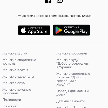
Будьте всегда на связи с помощью приложений Клубка
Женские куртки
Женские кроссовки
Женские спортивные
Женские худи
костюмы
"Доброго вечора ми
з України"
Женские платья
Женские спортивные
Женские кардиганы
костюмы "Доброго
вечора, ми з
Женская обувь
України"
Женские кожаные
Наряды для мамы и
кроссовки
дочки
Плитоноски
Детские самокаты
Женские
Куклы LoL Surprise