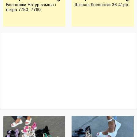
Босоніжки Натур замша /
Шкіряні босоніжки 36-41рр.
шкіра 7750- 7760