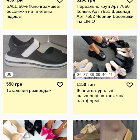
450 грн
3100 грн
SALE 50% Жіночі замшеві
Нереально круті Арт 7650
босоніжки на плетеній
Коньяк Арт 7651 Шоколад
підошві
Арт 7652 Чорний Босоніжки
Тм LIRIO
38
36, 37, 38, 39, 40, 41
550 грн
1150 грн
Тотальний розпродаж
Жіночі натуральні
шльопанці на танкетці/
платформі