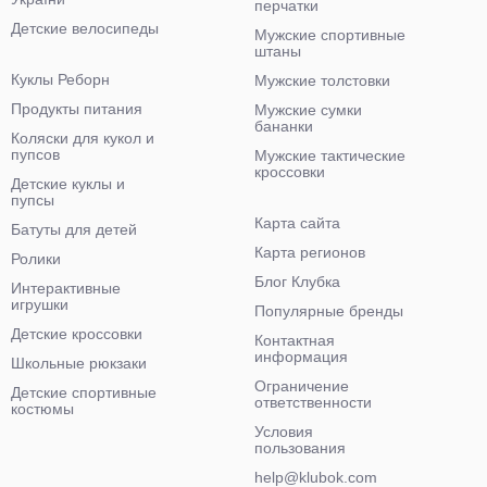
перчатки
Детские велосипеды
Мужские спортивные
штаны
Куклы Реборн
Мужские толстовки
Продукты питания
Мужские сумки
бананки
Коляски для кукол и
пупсов
Мужские тактические
кроссовки
Детские куклы и
пупсы
Карта сайта
Батуты для детей
Карта регионов
Ролики
Блог Клубка
Интерактивные
игрушки
Популярные бренды
Детские кроссовки
Контактная
информация
Школьные рюкзаки
Ограничение
Детские спортивные
ответственности
костюмы
Условия
пользования
help@klubok.com