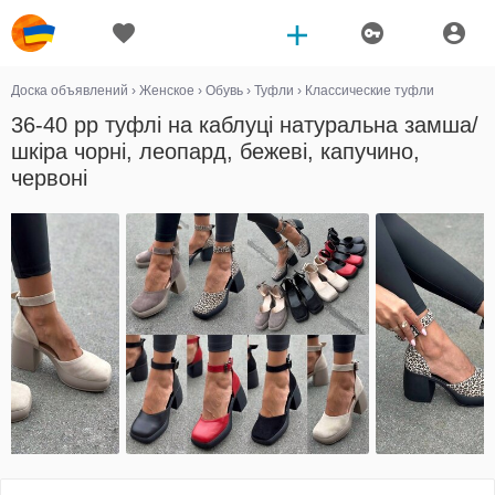
Доска объявлений
›
Женское
›
Обувь
›
Туфли
›
Классические туфли
36-40 рр туфлі на каблуці натуральна замша/
шкіра чорні, леопард, бежеві, капучино,
червоні