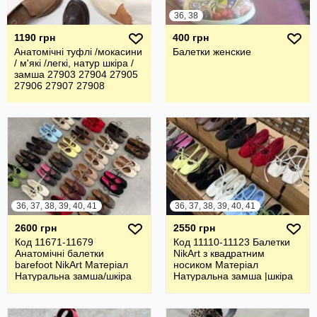
36, 38
1190 грн
400 грн
Анатомічні туфлі /мокасини
Балетки женские
/ м'які /легкі, натур шкіра /
замша 27903 27904 27905
27906 27907 27908
36, 37, 38, 39, 40, 41
36, 37, 38, 39, 40, 41
2600 грн
2550 грн
Код 11671-11679
Код 11110-11123 Балетки
Анатомічні балетки
NikArt з квадратним
barefoot NikArt Матеріал
носиком Матеріал
Натуральна замша/шкіра
Натуральна замша |шкіра
Італія