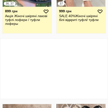
36, 37
37
899 грн
999 грн
Акція Жіночі шкіряні лакові
SALE 40%Жіночі шкіряні
туфлі лофери / туфли
білі відкриті туфлі/ туфли
лоферы