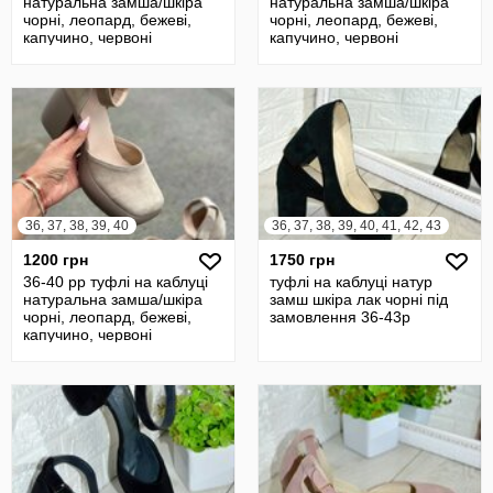
натуральна замша/шкіра
натуральна замша/шкіра
чорні, леопард, бежеві,
чорні, леопард, бежеві,
капучино, червоні
капучино, червоні
36, 37, 38, 39, 40
36, 37, 38, 39, 40, 41, 42, 43
1200 грн
1750 грн
36-40 рр туфлі на каблуці
туфлі на каблуці натур
натуральна замша/шкіра
замш шкіра лак чорні під
чорні, леопард, бежеві,
замовлення 36-43р
капучино, червоні