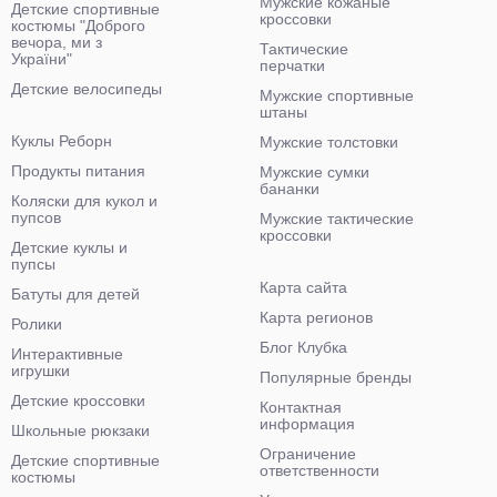
Мужские кожаные
Детские спортивные
кроссовки
костюмы "Доброго
вечора, ми з
Тактические
України"
перчатки
Детские велосипеды
Мужские спортивные
штаны
Куклы Реборн
Мужские толстовки
Продукты питания
Мужские сумки
бананки
Коляски для кукол и
пупсов
Мужские тактические
кроссовки
Детские куклы и
пупсы
Карта сайта
Батуты для детей
Карта регионов
Ролики
Блог Клубка
Интерактивные
игрушки
Популярные бренды
Детские кроссовки
Контактная
информация
Школьные рюкзаки
Ограничение
Детские спортивные
ответственности
костюмы