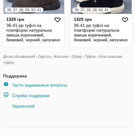
36, 37, 38, 39, 40, 41
36, 37, 38, 39, 40, 41
1325 грн
1325 грн
36-41 рр туфлі на
36-41 рр туфлі на
платформі натуральна
платформі натуральна
замша коричневий,
замша коричневий,
бежевий, чорний, капучино
бежевий, чорний, капучино
Доска объявлений
›
Одесса
›
Женское
›
Обувь
›
Туфли
›
Классические
туфли
Поддержка
Часто задаваемые вопросы
Служба поддержки
Украинский