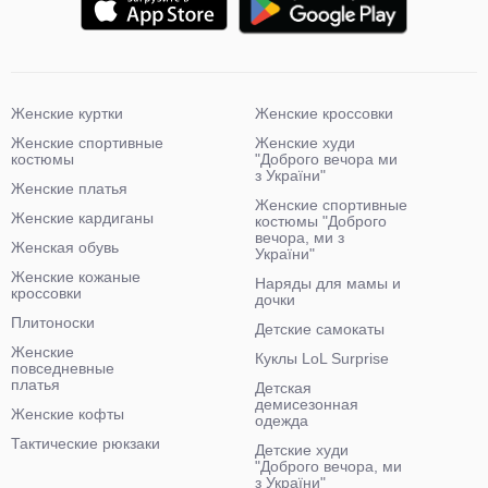
Женские куртки
Женские кроссовки
Женские спортивные
Женские худи
костюмы
"Доброго вечора ми
з України"
Женские платья
Женские спортивные
Женские кардиганы
костюмы "Доброго
вечора, ми з
Женская обувь
України"
Женские кожаные
Наряды для мамы и
кроссовки
дочки
Плитоноски
Детские самокаты
Женские
Куклы LoL Surprise
повседневные
платья
Детская
демисезонная
Женские кофты
одежда
Тактические рюкзаки
Детские худи
"Доброго вечора, ми
з України"