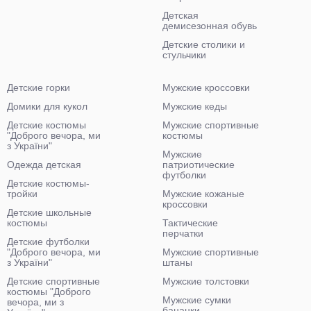
Детская
демисезонная обувь
Детские столики и
стульчики
Детские горки
Мужские кроссовки
Домики для кукол
Мужские кеды
Детские костюмы
Мужские спортивные
"Доброго вечора, ми
костюмы
з України"
Мужские
Одежда детская
патриотические
футболки
Детские костюмы-
тройки
Мужские кожаные
кроссовки
Детские школьные
костюмы
Тактические
перчатки
Детские футболки
"Доброго вечора, ми
Мужские спортивные
з України"
штаны
Детские спортивные
Мужские толстовки
костюмы "Доброго
Мужские сумки
вечора, ми з
бананки