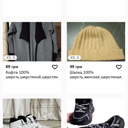
XS, S
XS, S
89 грн
49 грн
Кофта 100%
Шапка,100%
шерсть,шерстяной,шерстяная,кардиган,вовняний,вовна
шерсть,женская,шерстяная,тр