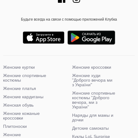
Будьте всегда на связи с помощью приложений Клубка
Женские куртки
Женские кроссовки
Женские спортивные
Женские худи
костюмы
"Доброго вечора ми
з України"
Женские платья
Женские спортивные
Женские кардиганы
костюмы "Доброго
вечора, ми з
Женская обувь
України"
Женские кожаные
Наряды для мамы и
кроссовки
дочки
Плитоноски
Детские самокаты
Женские
Куклы LoL Surprise