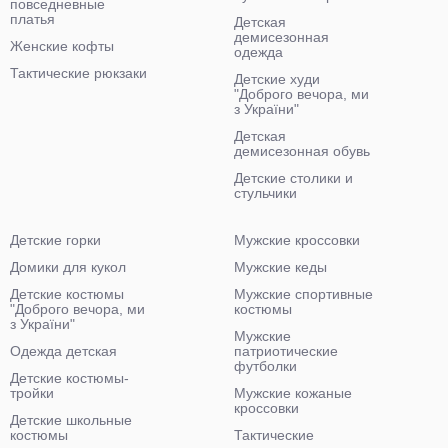
повседневные
платья
Детская
демисезонная
Женские кофты
одежда
Тактические рюкзаки
Детские худи
"Доброго вечора, ми
з України"
Детская
демисезонная обувь
Детские столики и
стульчики
Детские горки
Мужские кроссовки
Домики для кукол
Мужские кеды
Детские костюмы
Мужские спортивные
"Доброго вечора, ми
костюмы
з України"
Мужские
Одежда детская
патриотические
футболки
Детские костюмы-
тройки
Мужские кожаные
кроссовки
Детские школьные
костюмы
Тактические