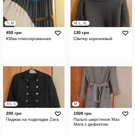
S, M
M, L, XL
450 грн
130 грн
Юбка плиссированная
Свитер коричневый
XS, S
M
200 грн
1500 грн
Пиджак на подкладке Zara
Пальто шерстяное Max
Mara с дефектом.