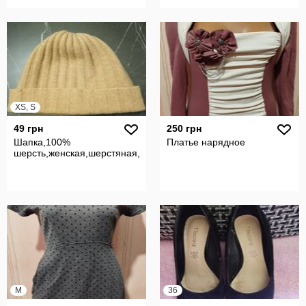
XS, S
49 грн
250 грн
Шапка,100%
Платье нарядное
шерсть,женская,шерстяная,трикотажная,вовна,вязаная
M
36