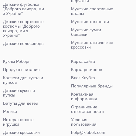
перчатки
Детские футболки
"Доброго вечора, ми
Мужские спортивные
з України"
штаны
Детские спортивные
Мужские толстовки
костюмы "Доброго
Мужские сумки
вечора, ми з
бананки
України"
Мужские тактические
Детские велосипеды
кроссовки
Куклы Реборн
Карта сайта
Продукты питания
Карта регионов
Коляски для кукол и
Блог Клубка
пупсов
Популярные бренды
Детские куклы и
Контактная
пупсы
информация
Батуты для детей
Ограничение
Ролики
ответственности
Интерактивные
Условия
игрушки
пользования
Детские кроссовки
help@klubok.com