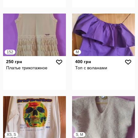
152
M
250 грн
400 грн
Платье трикотажное
Топ с воланами
XS, S
S, M