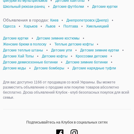
фигурки из мультфильмов
•
Детские хайтопы
•
Школьный рюкзак-ранец
•
Детские футболки
•
Детские куртки
Объявления в городах:
Киев
•
Днепропетровск (Днепр)
•
Одесса
•
Харьков
•
Львов
•
Полтава
•
Хмельницкий
Детские куртки
•
Детские зимние костюмы
•
Женские брюки в полоску
•
Теплые детские кофты
•
Детские теплые штаны
•
Детские угги
•
Детские зимние куртки
•
Детские Хай Топы
•
Детские кофты
•
Кроссовки детские
•
Детские демисезонные ботинки
•
Детские зимние ботинки
•
Детские кеды
•
Детские бомберы
•
Детские нарядные туфли
Для вас доступно 1166 от продавцов со всей Украины. Вы можете
разместить объявление о продаже или покупке товаров абсолютно
бесплатно. Доска объявлений Клубок - клуб безопасных покупок для всей
семьи.
Подписывайтесь на Клубок в социальных сетях