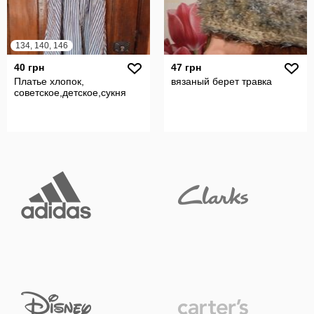
134, 140, 146
40 грн
47 грн
Платье хлопок,
вязаный берет травка
советское,детское,сукня