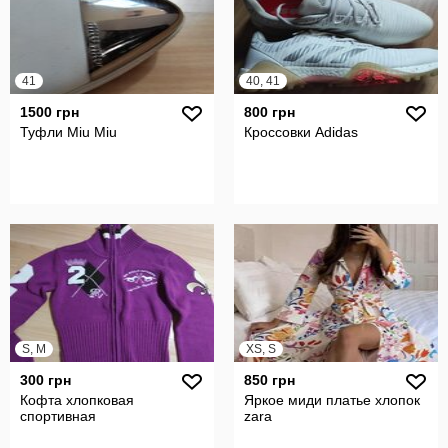
41
40, 41
1500 грн
800 грн
Туфли Miu Miu
Кроссовки Adidas
S, M
XS, S
300 грн
850 грн
Кофта хлопковая
Яркое миди платье хлопок
спортивная
zara