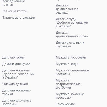
повседневные
платья
Детская
демисезонная
Женские кофты
одежда
Тактические рюкзаки
Детские худи
"Доброго вечора, ми
з України"
Детская
демисезонная обувь
Детские столики и
стульчики
Детские горки
Мужские кроссовки
Домики для кукол
Мужские кеды
Детские костюмы
Мужские спортивные
"Доброго вечора, ми
костюмы
з України"
Мужские
Одежда детская
патриотические
футболки
Детские костюмы-
тройки
Мужские кожаные
кроссовки
Детские школьные
костюмы
Тактические