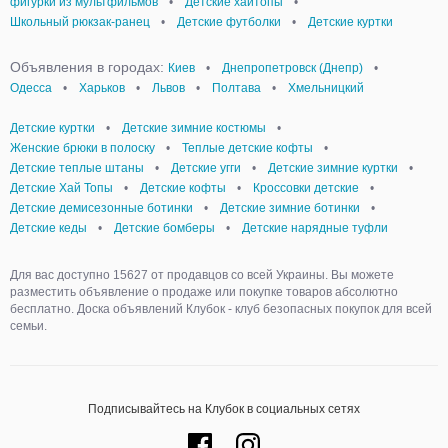
фигурки из мультфильмов
•
Детские хайтопы
•
Школьный рюкзак-ранец
•
Детские футболки
•
Детские куртки
Объявления в городах:
Киев
•
Днепропетровск (Днепр)
•
Одесса
•
Харьков
•
Львов
•
Полтава
•
Хмельницкий
Детские куртки
•
Детские зимние костюмы
•
Женские брюки в полоску
•
Теплые детские кофты
•
Детские теплые штаны
•
Детские угги
•
Детские зимние куртки
•
Детские Хай Топы
•
Детские кофты
•
Кроссовки детские
•
Детские демисезонные ботинки
•
Детские зимние ботинки
•
Детские кеды
•
Детские бомберы
•
Детские нарядные туфли
Для вас доступно 15627 от продавцов со всей Украины. Вы можете
разместить объявление о продаже или покупке товаров абсолютно
бесплатно. Доска объявлений Клубок - клуб безопасных покупок для всей
семьи.
Подписывайтесь на Клубок в социальных сетях