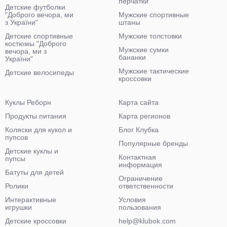
перчатки
Детские футболки
"Доброго вечора, ми
Мужские спортивные
з України"
штаны
Детские спортивные
Мужские толстовки
костюмы "Доброго
Мужские сумки
вечора, ми з
бананки
України"
Мужские тактические
Детские велосипеды
кроссовки
Куклы Реборн
Карта сайта
Продукты питания
Карта регионов
Коляски для кукол и
Блог Клубка
пупсов
Популярные бренды
Детские куклы и
Контактная
пупсы
информация
Батуты для детей
Ограничение
Ролики
ответственности
Интерактивные
Условия
игрушки
пользования
Детские кроссовки
help@klubok.com