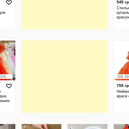
545 г
Стиль
для
купал
красу
98, 104, 110, 116, 122, 128
110, 11
755 г
о
Неймо
дна
краси 
ваших