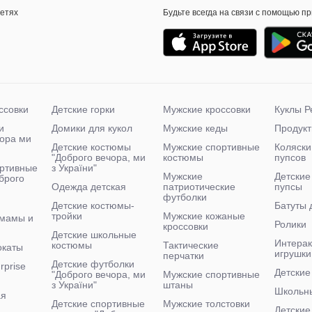
сетях
Будьте всегда на связи с помощью п
ссовки
Детские горки
Мужские кроссовки
Куклы Р
и
Домики для кукол
Мужские кеды
Продукт
чора ми
Детские костюмы
Мужские спортивные
Коляски
"Доброго вечора, ми
костюмы
пупсов
ртивные
з України"
Мужские
Детские
брого
Одежда детская
патриотические
пупсы
футболки
Детские костюмы-
Батуты 
тройки
Мужские кожаные
 мамы и
Ролики
кроссовки
Детские школьные
Интера
костюмы
Тактические
окаты
игрушки
перчатки
Детские футболки
rprise
Детские
"Доброго вечора, ми
Мужские спортивные
з України"
штаны
Школьн
ая
Детские спортивные
Мужские толстовки
Детские