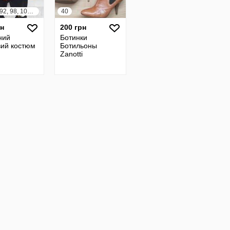
80, 86, 92, 98, 104, 110, 116, 122
40
рн
200 грн
ний
Ботинки
вий костюм
Ботильоны
Zanotti