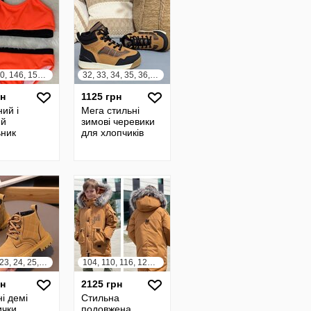
134, 140, 146, 152, 158, 164
32, 33, 34, 35, 36, 37
рн
1125 грн
ий і
Мега стильні
ий
зимові черевики
ьник
для хлопчиків
21, 22, 23, 24, 25, 26, 27, 28, 29, 30
104, 110, 116, 122, 128, 134, 140, 146
рн
2125 грн
і демі
Стильна
ички
подовжена