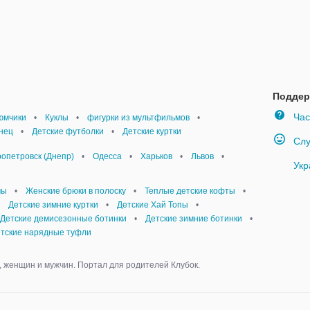
Поддер
Час
юмчики
•
Куклы
•
фигурки из мультфильмов
•
нец
•
Детские футболки
•
Детские куртки
Слу
опетровск (Днепр)
•
Одесса
•
Харьков
•
Львов
•
Укр
мы
•
Женские брюки в полоску
•
Теплые детские кофты
•
Детские зимние куртки
•
Детские Хай Топы
•
Детские демисезонные ботинки
•
Детские зимние ботинки
•
тские нарядные туфли
 женщин и мужчин. Портал для родителей Клубок.