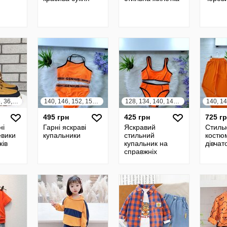
32, 33, 34, 35, 36, 37
140, 146, 152, 158, 164
128, 134, 140, 146, 152, 158, 164
495 грн
425 грн
725 г
ні
Гарні яскраві
Яскравий
Стиль
евики
купальники
стильний
костю
ків
купальник на
дівчат
справжніх
модниць