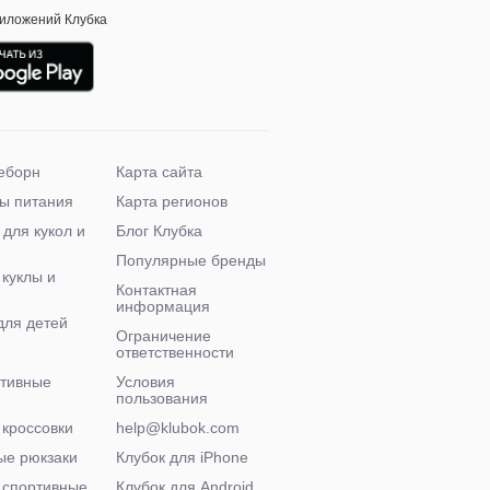
риложений Клубка
еборн
Карта сайта
ы питания
Карта регионов
 для кукол и
Блог Клубка
Популярные бренды
 куклы и
Контактная
информация
для детей
Ограничение
ответственности
ктивные
Условия
пользования
 кроссовки
help@klubok.com
ые рюкзаки
Клубок для iPhone
 спортивные
Клубок для Android