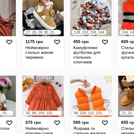
27, 28, 29, 30, 31, 32
128, 152, 158, 164
1175 грн
455 грн
605 г
Неймовірно
Камуфляжні
Стильн
стильні зимові
футболки для
зручн
черевики
стильних
купал
хлопчиків
21, 22, 23, 24, 25, 26, 27, 28, 29, 30
92, 98, 104, 110, 116, 122
98, 104, 110, 116, 122, 128, 134, 140
575 грн
595 грн
655 г
йтопи
Неймовірно
Яскрава та
Стильн
красива сукня
стильна жилетка
черев