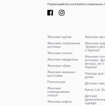
Подписывайтесь на Клубок в социальных 
Женские куртки
Женские кро
Женские спортивные
Женские худ
костюмы
"Доброго ве
з України"
Женские платья
Женские спо
Женские кардиганы
костюмы "До
вечора, ми з
Женская обувь
України"
Женские кожаные
Наряды для
кроссовки
дочки
Плитоноски
Детские сам
Женские
Куклы LoL Su
повседневные
платья
Детская
демисезонн
Женские кофты
одежда