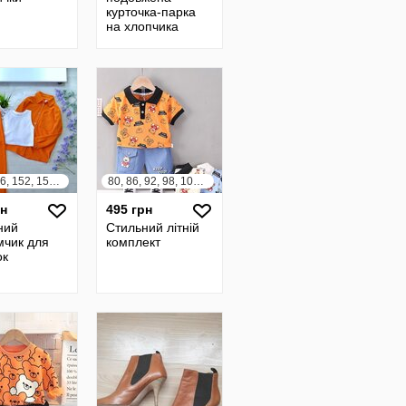
курточка-парка
на хлопчика
140, 146, 152, 158, 164
80, 86, 92, 98, 104, 110
рн
495 грн
ний
Стильний літній
мчик для
комплект
ок