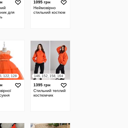
рн
1095 грн
ний
Неймовірно
ьник для
стильний костюм
нь
6, 122, 128
146, 152, 158, 164
рн
1395 грн
вірної
Стильний теплий
сукня
костюмчик