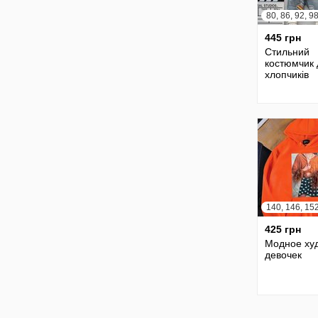
445 грн
Стильний
костюмчик 
хлопчиків
425 грн
Модное ху
девочек