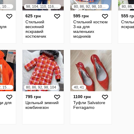
80, 86, 92, 98, 104, 110, 116, 122
98, 104, 110, 116, 122, 128
80, 86, 92, 98, 104, 110, 116, 122
625 грн
595 грн
555 г
Стильний
Стильний костюм
Стиль
для
весняний
3-ка для
яскра
яскравий
маленьких
костюмчик
модників
140, 146, 152, 158, 164
80, 86, 92, 98, 104
40, 41
795 грн
1100 грн
ди для
Цельный зимний
Туфли Salvatore
комбинезон
Ferragamo