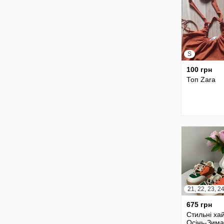
S
100 грн
Топ Zara
675 грн
Стильні ха
Осінь-Зима