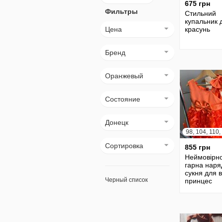
675 грн
Фильтры
Стильний
купальник 
Цена
красунь
Бренд
Оранжевый
Состояние
Донецк
Сортировка
855 грн
Неймовірн
гарна наря
сукня для 
Черный список
принцес