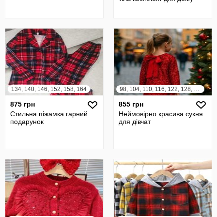
134, 140, 146, 152, 158, 164
98, 104, 110, 116, 122, 128, 134, 140, 146, 152, 158
875 грн
855 грн
Стильна піжамка гарний
Неймовірно красива сукня
подарунок
для дівчат