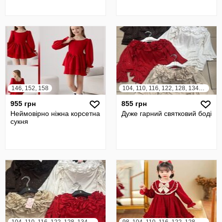
146, 152, 158
104, 110, 116, 122, 128, 134, 140, 146, 152, 158, 164
955 грн
855 грн
Неймовірно ніжна корсетна
Дуже гарний святковий боді
сукня