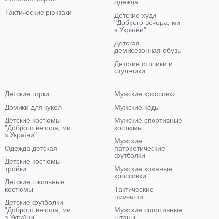
одежда
Тактические рюкзаки
Детские худи
"Доброго вечора, ми
з України"
Детская
демисезонная обувь
Детские столики и
стульчики
Детские горки
Мужские кроссовки
Домики для кукол
Мужские кеды
Детские костюмы
Мужские спортивные
"Доброго вечора, ми
костюмы
з України"
Мужские
Одежда детская
патриотические
футболки
Детские костюмы-
тройки
Мужские кожаные
кроссовки
Детские школьные
костюмы
Тактические
перчатки
Детские футболки
"Доброго вечора, ми
Мужские спортивные
з України"
штаны