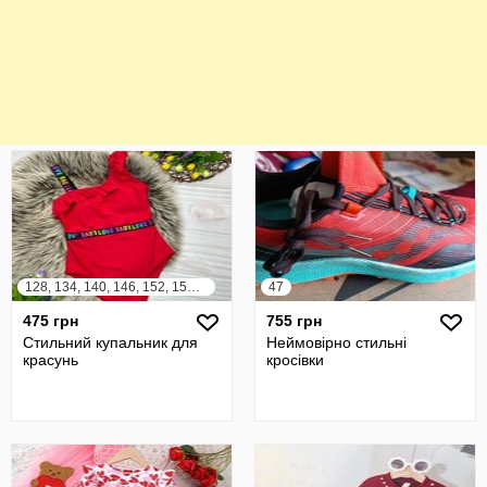
128, 134, 140, 146, 152, 158, 164
47
475 грн
755 грн
Стильний купальник для
Неймовірно стильні
красунь
кросівки