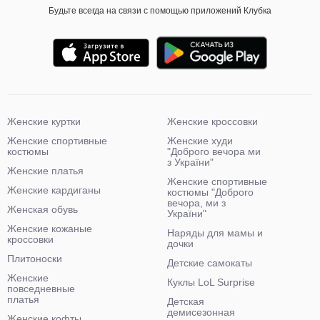
Будьте всегда на связи с помощью приложений Клубка
Женские куртки
Женские кроссовки
Женские спортивные
Женские худи
костюмы
"Доброго вечора ми
з України"
Женские платья
Женские спортивные
Женские кардиганы
костюмы "Доброго
вечора, ми з
Женская обувь
України"
Женские кожаные
Наряды для мамы и
кроссовки
дочки
Плитоноски
Детские самокаты
Женские
Куклы LoL Surprise
повседневные
платья
Детская
демисезонная
Женские кофты