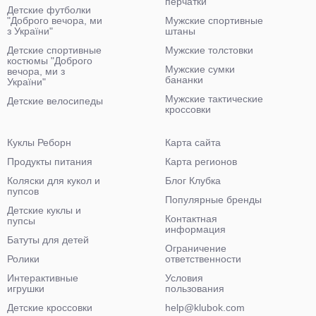
перчатки
Детские футболки
"Доброго вечора, ми
Мужские спортивные
з України"
штаны
Детские спортивные
Мужские толстовки
костюмы "Доброго
Мужские сумки
вечора, ми з
бананки
України"
Мужские тактические
Детские велосипеды
кроссовки
Куклы Реборн
Карта сайта
Продукты питания
Карта регионов
Коляски для кукол и
Блог Клубка
пупсов
Популярные бренды
Детские куклы и
Контактная
пупсы
информация
Батуты для детей
Ограничение
Ролики
ответственности
Интерактивные
Условия
игрушки
пользования
Детские кроссовки
help@klubok.com