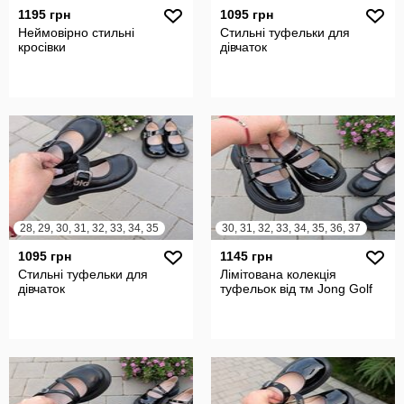
1195 грн
1095 грн
Неймовірно стильні
Стильні туфельки для
кросівки
дівчаток
28, 29, 30, 31, 32, 33, 34, 35
30, 31, 32, 33, 34, 35, 36, 37
1095 грн
1145 грн
Стильні туфельки для
Лімітована колекція
дівчаток
туфельок від тм Jong Golf