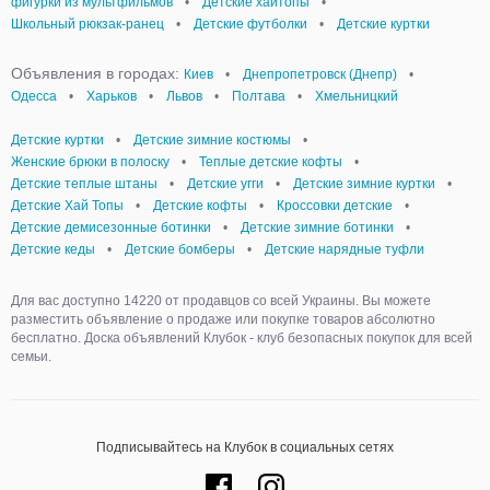
фигурки из мультфильмов
•
Детские хайтопы
•
Школьный рюкзак-ранец
•
Детские футболки
•
Детские куртки
Объявления в городах:
Киев
•
Днепропетровск (Днепр)
•
Одесса
•
Харьков
•
Львов
•
Полтава
•
Хмельницкий
Детские куртки
•
Детские зимние костюмы
•
Женские брюки в полоску
•
Теплые детские кофты
•
Детские теплые штаны
•
Детские угги
•
Детские зимние куртки
•
Детские Хай Топы
•
Детские кофты
•
Кроссовки детские
•
Детские демисезонные ботинки
•
Детские зимние ботинки
•
Детские кеды
•
Детские бомберы
•
Детские нарядные туфли
Для вас доступно 14220 от продавцов со всей Украины. Вы можете
разместить объявление о продаже или покупке товаров абсолютно
бесплатно. Доска объявлений Клубок - клуб безопасных покупок для всей
семьи.
Подписывайтесь на Клубок в социальных сетях