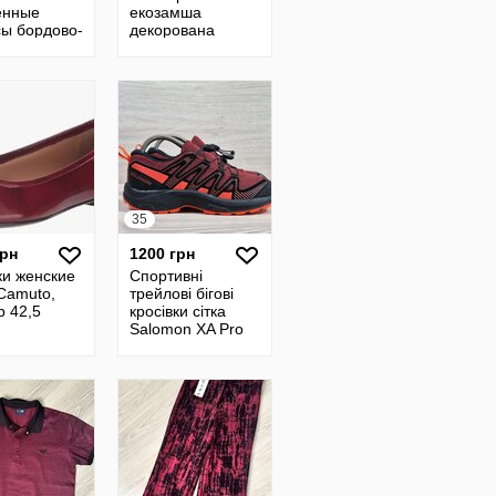
ённые
екозамша
сы бордово-
декорована
ые с
стразами/
м
текстильна сітка
инавским
м Fair Isle
35
грн
1200 грн
ки женские
Спортивні
Camuto,
трейлові бігові
р 42,5
кросівки сітка
Salomon XA Pro
оригінал, розмір
35