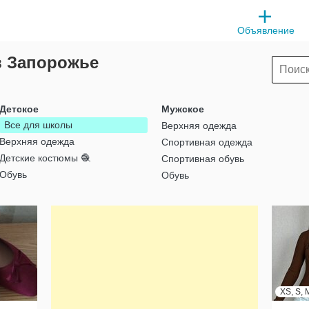
Объявление
в Запорожье
Детское
Мужское
Все для школы
Верхняя одежда
Верхняя одежда
Спортивная одежда
Детские костюмы 🧶
Спортивная обувь
Обувь
Обувь
XS, S, 