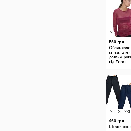
M
550 грн
Облягаюча
сітчаста ко
довгим рук
від Zara в
бордовому
кольорі.
M, L, XL, XX
460 грн
Штани спор