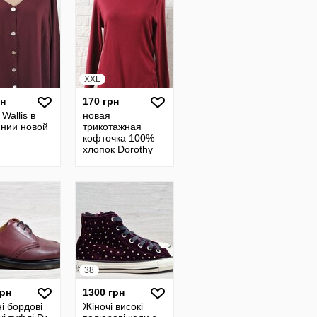
XXL
рн
170 грн
 Wallis в
новая
янии новой
трикотажная
кофточка 100%
хлопок Dorothy
Perkins размер
2ХL
38
грн
1300 грн
і бордові
Жіночі високі