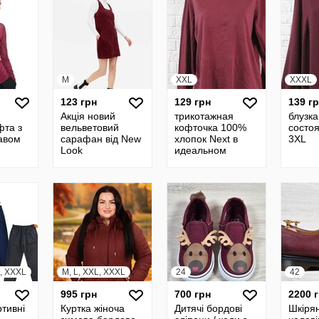
M
XXL
XXXL
123 грн
129 грн
139 г
Акція новий
трикотажная
блузка
фта з
вельветовий
кофточка 100%
состо
авом
сарафан від New
хлопок Next в
3XL
Look
идеальном
состоянии 2xl
L, XXXL
M, L, XXL, XXXL
24
42
995 грн
700 грн
2200 
тивні
Куртка жіноча
Дитячі бордові
Шкірян