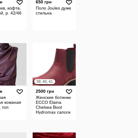
н
650 грн
ив, кофта,
Поло Joules дуже
й, р. 42/46
стильна
39, 40, 41
н
2500 грн
ная
Женские ботинки
ая кожаная
ECCO Elaina
, топ
Chelsea Boot
Hydromax сапоги
26,5-27 см Сша.
Оригинал. 114