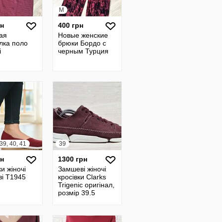
M
рн
400 грн
ая
Новые женские
лка поло
брюки Бордо с
i
черным Турция
 39, 40, 41
39
рн
1300 грн
и жіночі
Замшеві жіночі
ві Т1945
кросівки Clarks
Trigenic оригінал,
розмір 39.5