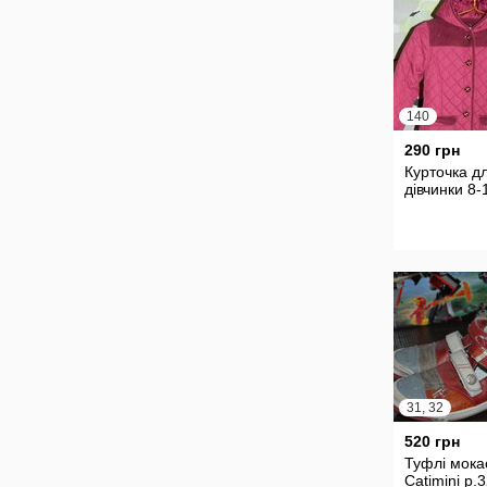
140
290 грн
Курточка д
дівчинки 8-
31, 32
520 грн
Туфлі мока
Catimini р.