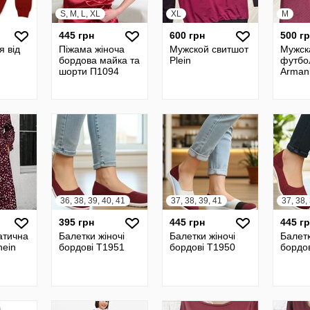
S, M, L, XL
XL
M
445 грн
600 грн
500 г
я від
Піжама жіноча
Мужской свитшот
Мужск
бордова майка та
Plein
футбо
шорти П1094
Arman
36, 38, 39, 40, 41
37, 38, 39, 41
37, 38,
395 грн
445 грн
445 г
атична
Балетки жіночі
Балетки жіночі
Балетк
hein
бордові Т1951
бордові Т1950
бордо