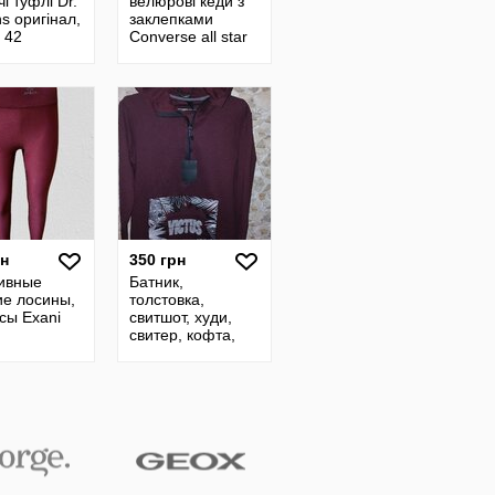
чі туфлі Dr.
велюрові кеди з
s оригінал,
заклепками
 42
Converse all star
оригінал, розмір
38
рн
350 грн
ивные
Батник,
ие лосины,
толстовка,
сы Exani
свитшот, худи,
свитер, кофта,
мужской, р. 46,
48