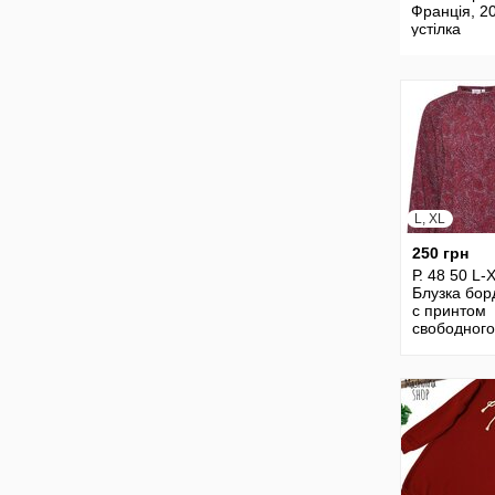
Франція, 2
устілка
L, XL
250 грн
Р. 48 50 L-
Блузка бор
с принтом
свободного
Saint Trope