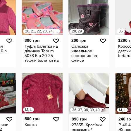
20, 21, 22, 23, 24, 25
28, 29
35
300 грн
200 грн
1290 
ля
Туфлі балетки на
Сапожки
Кросс
10 р.
дівчинку Tom.m
идеальное
детски
5078 К р.20-25
состояние на
fortaru
туфли балетки на
флисе
сменку том.м
5078
M, L
36, 37, 38, 39, 40
M, L
500 грн
890 грн
240 г
сини
Кофта
27855. Кросівки
Р. 46 
32
екозамша/
Женск