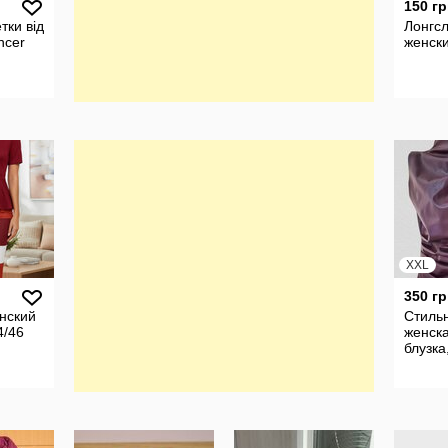
150 гр
тки від
Лонгсл
ncer
женски
XXL
350 гр
нский
Стиль
4/46
женск
блузка