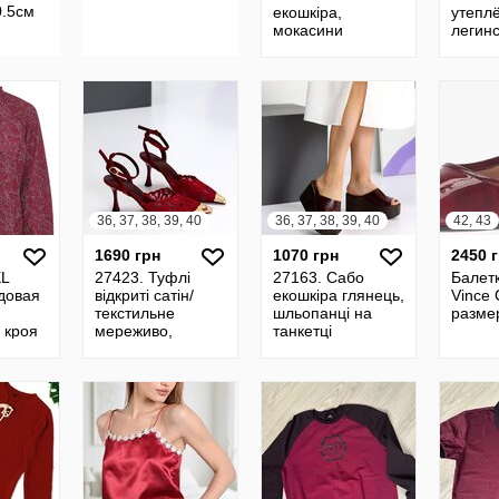
0.5см
екошкіра,
утепл
мокасини
легин
спортивні
красн
зимни
сканд
принто
36, 37, 38, 39, 40
36, 37, 38, 39, 40
42, 43
1690 грн
1070 грн
2450 
XL
27423. Туфлі
27163. Сабо
Балет
довая
відкриті сатін/
екошкіра глянець,
Vince 
текстильне
шльопанці на
разме
 кроя
мереживо,
танкетці
z
босоніжки закриті