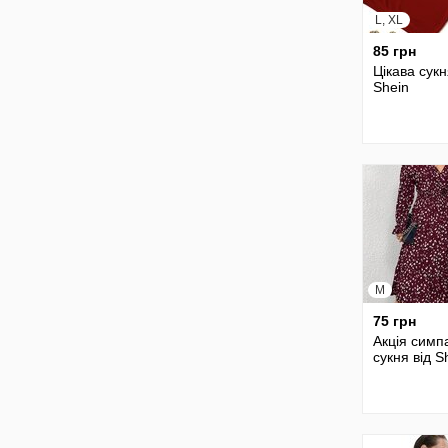
L, XL
85 грн
Цікава сукн
Shein
M
75 грн
Акція симп
сукня від S