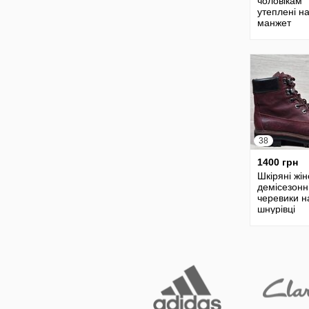
чоловікам
утеплені на
манжет
46,48,50,5
38
1400 грн
Шкіряні жін
демісезонн
черевики н
шнурівці
Timberland
оригінал, р
38