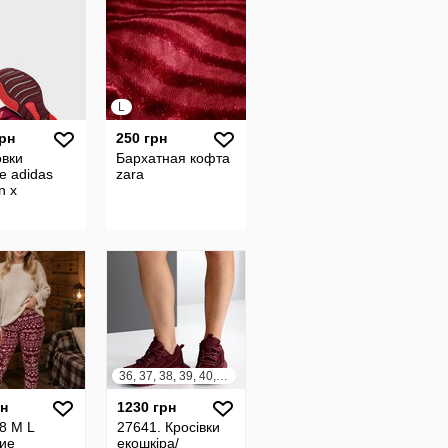
L
грн
250 грн
овки
Бархатная кофта
е adidas
zara
n x
36, 37, 38, 39, 40, 41
рн
1230 грн
48 M L
27641. Кросівки
ие
екошкіра/