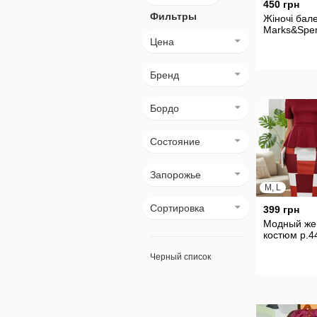
450 грн
Фильтры
Жіночі бале
Marks&Spe
Цена
Бренд
Бордо
Состояние
Запорожье
M, L
Сортировка
399 грн
Модный же
костюм р.4
Черный список