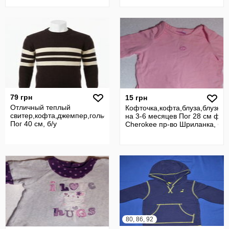
79 грн
15 грн
Отличный теплый
Кофточка,кофта,блуза,блузка,
свитер,кофта,джемпер,гольф
на 3-6 месяцев Пог 28 см фи
Пог 40 см, б/у
Cherokee пр-во Шриланка, б/у
80, 86, 92