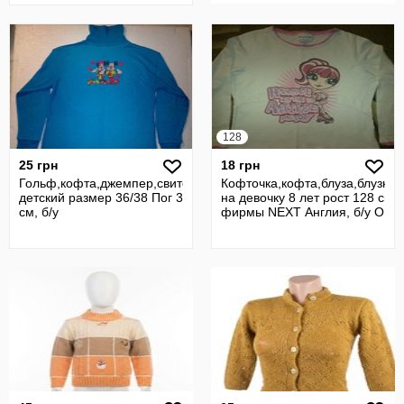
128
25 грн
18 грн
Гольф,кофта,джемпер,свитер
Кофточка,кофта,блуза,блузка,
детский размер 36/38 Пог 38
на девочку 8 лет рост 128 см 
см, б/у
фирмы NEXT Англия, б/у О