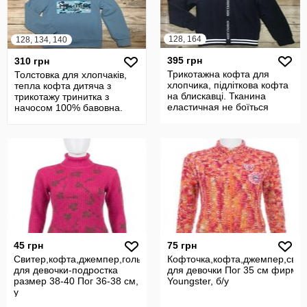
128, 164
128, 134, 140
395 грн
310 грн
Трикотажна кофта для
Толстовка для хлопчаків,
хлопчика, підліткова кофта
тепла кофта дитяча з
на блискавці. Тканина
трикотажу тринитка з
еластичная не боїться
начосом 100% бавовна.
частих п
Низ кофти т
45 грн
75 грн
Свитер,кофта,джемпер,гольф
Кофточка,кофта,джемпер,свит
для девочки-подростка
для девочки Пог 35 см фирмы
размер 38-40 Пог 36-38 см, б/
Youngster, б/у
у