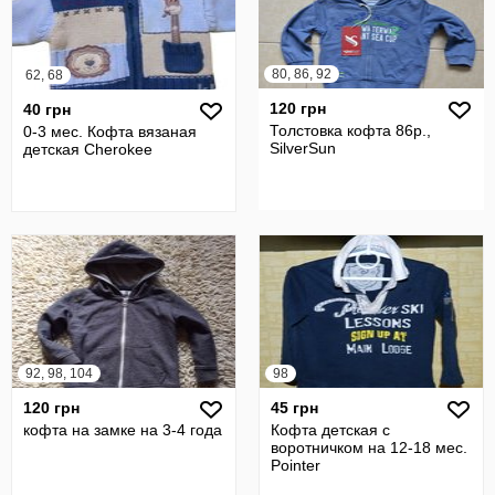
80, 86, 92
62, 68
120 грн
40 грн
Толстовка кофта 86р.,
0-3 мес. Кофта вязаная
SilverSun
детская Cherokee
92, 98, 104
98
120 грн
45 грн
кофта на замке на 3-4 года
Кофта детская с
воротничком на 12-18 мес.
Pointer