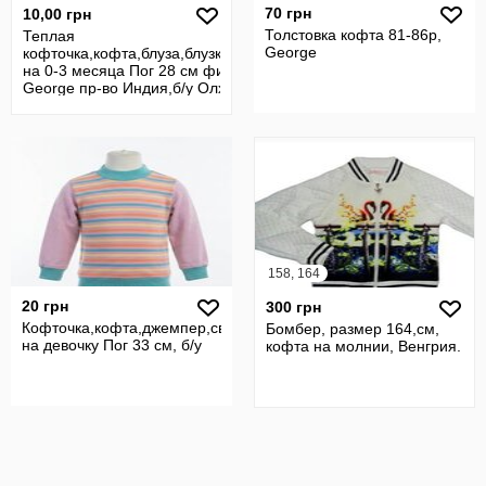
70 грн
10,00 грн
Толстовка кофта 81-86р,
Теплая
George
кофточка,кофта,блуза,блузка,футболка
на 0-3 месяца Пог 28 см фирмы
George пр-во Индия,б/у Олх
158, 164
20 грн
300 грн
Кофточка,кофта,джемпер,свитер,гольф
Бомбер, размер 164,см,
на девочку Пог 33 см, б/у
кофта на молнии, Венгрия.