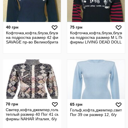
40 грн
75 грн
Кофточка,кофта,блуза,блузка,футболка
Кофточка,кофта,блуза,блузка,
на подростка размер 42 фирмы
на подростка размер M L Пог 
SAVAGE пр-во Великобритания , б/у
фирмы LIVING DEAD DOLLS,Н
70 грн
65 грн
Свитер,кофта,джемпер,гольф
Гольф,кофта,джемпер,свитер
теплый размер 40 Пог 41 см
Пог 39 см размер 12, б/у
фирмы NAHAR Италия, б/у