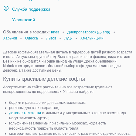
Служба поддержки
Украинский
Объявления в городах:
Киев
•
Днепропетровск (Днепр)
•
Харьков
•
Одесса
•
Львов
•
Луцк
•
Хмельницкий
Детские кофты-обязательная деталь в гардеробе детей разного возраста
и пола. Актуальны круглый год. Бывают различного фасона, вида и стиля.
Без них не обходится ни один выход на улицу. Доска объявлений
klubok.com представляет большой выбор кофт для мальчиков и для
девочек, а также доступные цены.
Купить красивые детские кофты
Ассортимент на сайте рассчитан на все возрастные группы-от
новорожденных до подростковых. У нас вы найдете:
бодики и распашонки для самых маленьких;
регланы для всех возрастов;
детские толстовки
-стильные и универсальные в теплое время года
могут заменить куртки;
гольфики-незаменимы при сильных морозах, когда есть
необходимость прикрыть область горла;
свитера-теплые, разные по плотности, с различной отделкой ворота;