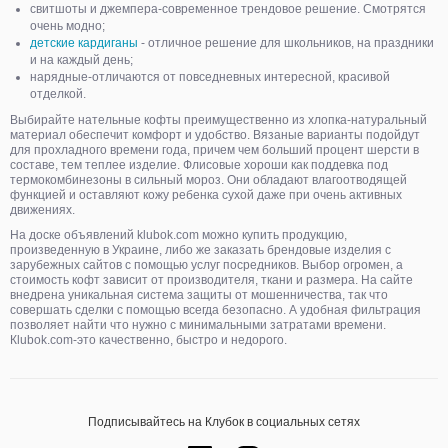
свитшоты и джемпера-современное трендовое решение. Смотрятся
очень модно;
детские кардиганы
- отличное решение для школьников, на праздники
и на каждый день;
нарядные-отличаются от повседневных интересной, красивой
отделкой.
Выбирайте нательные кофты преимущественно из хлопка-натуральный
материал обеспечит комфорт и удобство. Вязаные варианты подойдут
для прохладного времени года, причем чем больший процент шерсти в
составе, тем теплее изделие. Флисовые хороши как поддевка под
термокомбинезоны в сильный мороз. Они обладают влагоотводящей
функцией и оставляют кожу ребенка сухой даже при очень активных
движениях.
На доске объявлений klubok.com можно купить продукцию,
произведенную в Украине, либо же заказать брендовые изделия с
зарубежных сайтов с помощью услуг посредников. Выбор огромен, а
стоимость кофт зависит от производителя, ткани и размера. На сайте
внедрена уникальная система защиты от мошенничества, так что
совершать сделки с помощью всегда безопасно. А удобная фильтрация
позволяет найти что нужно с минимальными затратами времени.
Кlubok.com-это качественно, быстро и недорого.
Подписывайтесь на Клубок в социальных сетях