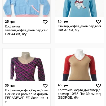
15 грн
25 грн
Свитер,кофта,джемпер,гольф
Кофточка
Пог 37 см, б/у
теплая,кофта,джемпер,свитер,гольф
Пог 44 см, б/у
45 грн
30 грн
Кофточка,кофта,джемпер,свит
Кофточка,кофта,блуза,блузка
размер 10/38 Пог 39 см фирм
Пог 38 см размер M фирмы
GEORGE, б/у
FERADEVARIEZ Испания , б/
у