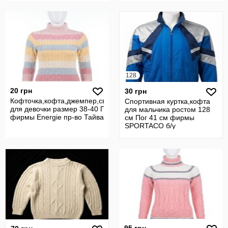
128
20 грн
30 грн
Кофточка,кофта,джемпер,свитер,гольф
Спортивная куртка,кофта
для девочки размер 38-40 Пог 38
для мальчика ростом 128
фирмы Energie пр-во Тайвань, б/у
см Пог 41 см фирмы
SPORTACO б/у