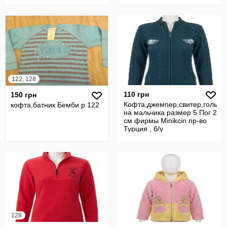
122, 128
110 грн
150 грн
Кофта,джемпер,свитер,гольф
кофта,батник Бемби р 122
на мальчика размер 5 Пог 28
см фирмы Minikcin пр-во
Турция , б/у
128