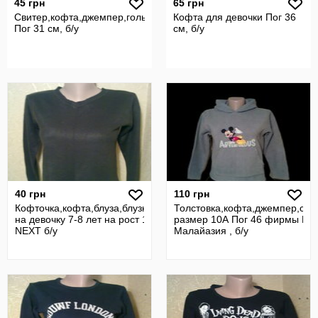
45 грн
65 грн
Свитер,кофта,джемпер,гольф
Кофта для девочки Пог 36
Пог 31 см, б/у
см, б/у
40 грн
110 грн
Кофточка,кофта,блуза,блузка,футболка,джемпер
Толстовка,кофта,джемпер,сви
на девочку 7-8 лет на рост 128 см Пог 42 фирмы
размер 10А Пог 46 фирмы DI
NEXT б/у
Малайазия , б/у