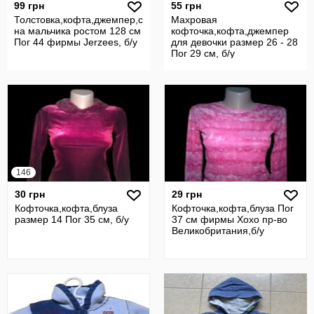
99 грн
55 грн
Толстовка,кофта,джемпер,свитер,гольф
Махровая
на мальчика ростом 128 см на 7-8 лет
кофточка,кофта,джемпер
Пог 44 фирмы Jerzees, б/у
для девочки размер 26 - 28
Пог 29 см, б/у
146
30 грн
29 грн
Кофточка,кофта,блуза
Кофточка,кофта,блуза Пог
размер 14 Пог 35 см, б/у
37 см фирмы Хохо пр-во
Великобритания,б/у