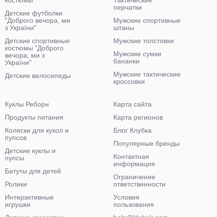
костюмы
Тактические
перчатки
Детские футболки
"Доброго вечора, ми
Мужские спортивные
з України"
штаны
Детские спортивные
Мужские толстовки
костюмы "Доброго
Мужские сумки
вечора, ми з
бананки
України"
Мужские тактические
Детские велосипеды
кроссовки
Куклы Реборн
Карта сайта
Продукты питания
Карта регионов
Коляски для кукол и
Блог Клубка
пупсов
Популярные бренды
Детские куклы и
Контактная
пупсы
информация
Батуты для детей
Ограничение
Ролики
ответственности
Интерактивные
Условия
игрушки
пользования