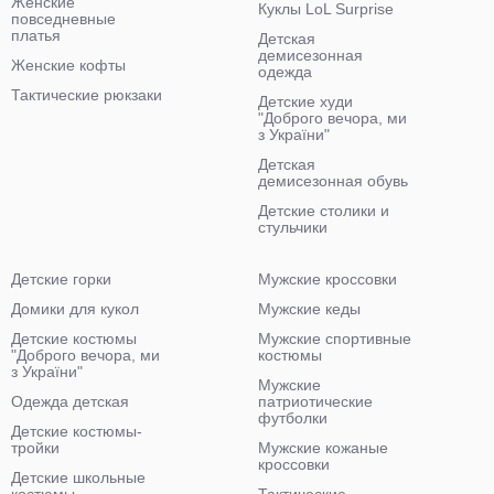
Женские
Куклы LoL Surprise
повседневные
платья
Детская
демисезонная
Женские кофты
одежда
Тактические рюкзаки
Детские худи
"Доброго вечора, ми
з України"
Детская
демисезонная обувь
Детские столики и
стульчики
Детские горки
Мужские кроссовки
Домики для кукол
Мужские кеды
Детские костюмы
Мужские спортивные
"Доброго вечора, ми
костюмы
з України"
Мужские
Одежда детская
патриотические
футболки
Детские костюмы-
тройки
Мужские кожаные
кроссовки
Детские школьные