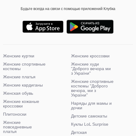
Будьте всегда на связи с помощью приложений Клубка
Женские куртки
Женские кроссовки
Женские спортивные
Женские худи
костюмы
"Доброго вечора ми
з України"
Женские платья
Женские спортивные
Женские кардиганы
костюмы "Доброго
вечора, ми з
Женская обувь
України"
Женские кожаные
Наряды для мамы и
кроссовки
дочки
Плитоноски
Детские самокаты
Женские
Куклы LoL Surprise
повседневные
платья
Детская