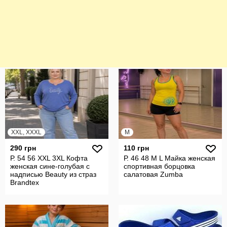
XXL, XXXL
M
290 грн
110 грн
Р. 54 56 XXL 3XL Кофта
Р. 46 48 M L Майка женская
женская сине-голубая с
спортивная борцовка
надписью Beauty из страз
салатовая Zumba
Brandtex