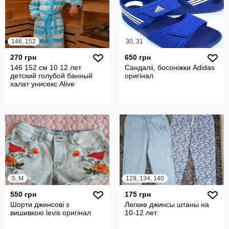
146, 152
30, 31
270 грн
650 грн
146 152 см 10 12 лет
Сандаліі, босоніжки Adidas
детский голубой банный
оригінал
халат унисекс Alive
S, M
128, 134, 140
550 грн
175 грн
Шорти джинсові з
Легкие джинсы штаны на
вишивкою levis оригінал
10-12 лет