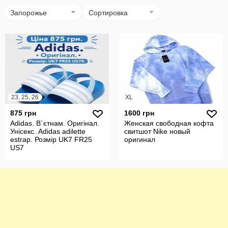
Запорожье
Сортировка
23, 25, 26
XL
875 грн
1600 грн
Adidas. В´єтнам. Оригінал.
Женская свободная кофта
Унісекс. Adidas adilette
свитшот Nike новый
estrap. Розмір UK7 FR25
оригинал
US7