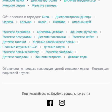
Женские майки
•
Детские футболки
•
Елочные игрушки ссср
•
Женские серьги
•
Женские свитера
Объявления в городах:
Киев
•
Днепропетровск (Днепр)
•
Одесса
•
Харьков
•
Львов
•
Полтава
•
Хмельницкий
Женские джемпера
•
Кроссовки детские
•
Женские футболки
•
Женские безрукавки
•
Детские босоножки
•
Женские майки
•
Детские тапочки
•
Женские классические брюки
•
Елочные игрушки СССР
•
Детские кофты
•
Женские брюки в полоску
•
Женские сандалии
•
Детские сандалии
•
Женские ветровки
•
Детские кеды
Объявления о продаже товаров для детей, женщин и мужчин. Портал для
родителей Клубок.
Подписывайтесь на Клубок в социальных сетях