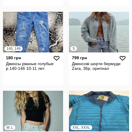
140, 146
S
180 грн
799 грн
Джинсы рваные голубые
Джинсові шорти бермуди
р.140-146 10-11 лет
Zara, 36р, оригінал
M, L
XXL, XXXL