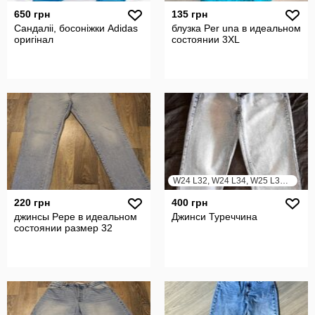
650 грн
135 грн
Сандаліі, босоніжки Adidas
блузка Per una в идеальном
оригінал
состоянии 3XL
W24 L32, W24 L34, W25 L30, W25 L32, W25 L34, W26 L30, W26 L32, W26 L34
220 грн
400 грн
джинсы Pepe в идеальном
Джинси Туреччина
состоянии размер 32