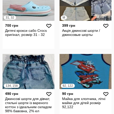
31, 32
M
700 грн
399 грн
Дитячі крокси сабо Crocs
Акція джинсові шорти /
оригінал, розмір 31 - 32
джинсовые шорты
134, 158
92, 122
490 грн
90 грн
Джинсові шорти для дівчат,
Майка для хлопчика, літні
стильні шорти із вареного
майки для дітей розмір
коттон з ідеальним складом
92,122
98% бавовна, 2% ел