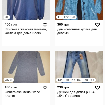
XL
116, 122, 128
450 грн
360 грн
Стильная женская пижама,
Демисезонная куртка для
костюм для дома Shein
девочки
XS, S
134, 140, 146, 152, 158, 164
180 грн
230 грн
Облягаюче меланжеве
Джинси для дівчат р.134-
плаття
164, Угорщина