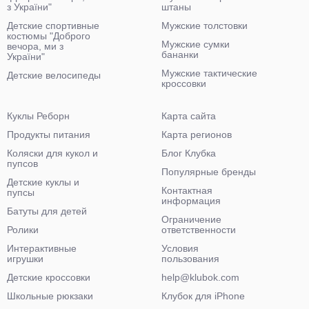
з України"
штаны
Детские спортивные
Мужские толстовки
костюмы "Доброго
Мужские сумки
вечора, ми з
бананки
України"
Мужские тактические
Детские велосипеды
кроссовки
Куклы Реборн
Карта сайта
Продукты питания
Карта регионов
Коляски для кукол и
Блог Клубка
пупсов
Популярные бренды
Детские куклы и
Контактная
пупсы
информация
Батуты для детей
Ограничение
Ролики
ответственности
Интерактивные
Условия
игрушки
пользования
Детские кроссовки
help@klubok.com
Школьные рюкзаки
Клубок для iPhone