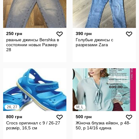
250 грн
390 грн
рваные джинсы Bershka в
Голубые джинсы с
состоянии новых Размер
разрезами Zara
28
26, 27
M, L
800 грн
500 грн
Crocs оригинал с 9 / 26-27
Жіноча блузка ейвон, р 48-
розмір, 16,5 см
50, р 14/16 єдина