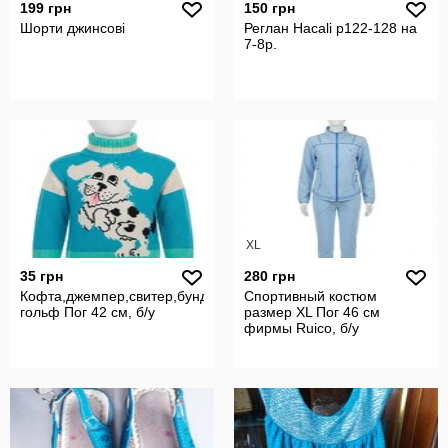
199 грн
150 грн
Шорти джинсові
Реглан Hacali р122-128 на
7-8р.
XL
35 грн
280 грн
Кофта,джемпер,свитер,бунда,
Спортивный костюм
гольф Пог 42 см, б/у
размер XL Пог 46 см
фирмы Ruico, б/у