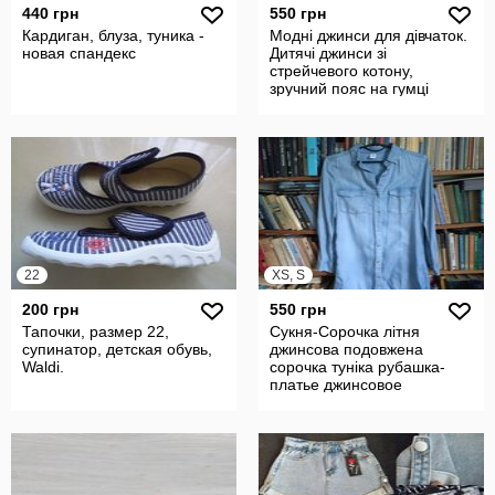
440 грн
550 грн
Кардиган, блуза, туника -
Модні джинси для дівчаток.
новая спандекс
Дитячі джинси зі
стрейчевого котону,
зручний пояс на гумці
22
XS, S
200 грн
550 грн
Тапочки, размер 22,
Сукня-Сорочка літня
супинатор, детская обувь,
джинсова подовжена
Waldi.
сорочка туніка рубашка-
платье джинсовое