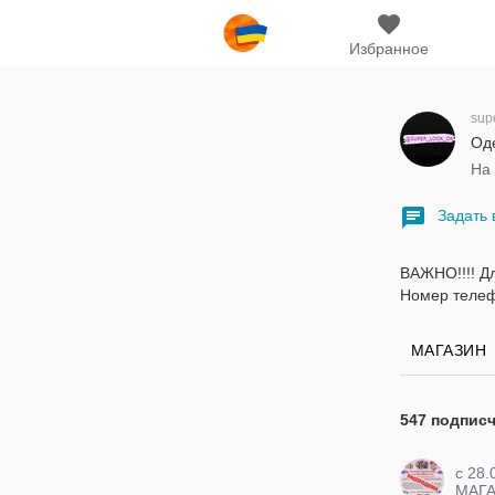
Избранное
sup
Оде
На
Задать 
ВАЖНО!!!! Д
Номер телеф
МАГАЗИН
547 подпис
c 28.
МАГ