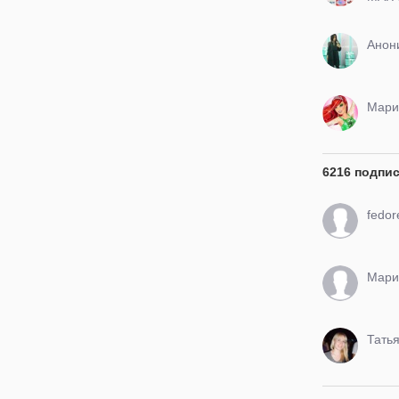
ЗАК
Анон
Мари
6216 подпи
Мари
Тать