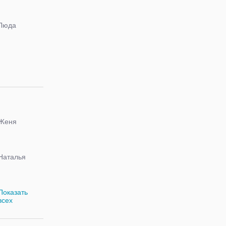
Люда
Женя
Наталья
Показать
всех