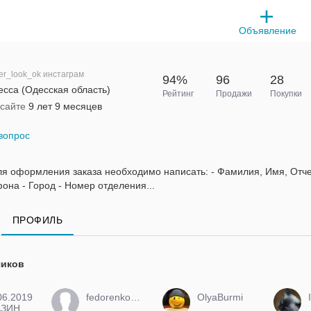
Объявление
er_look_ok инстаграм
94%
96
28
сса (Одесская область)
Рейтинг
Продажи
Покупки
 сайте
9 лет 9 месяцев
вопрос
ля оформления заказа необходимо написать: - Фамилия, Имя, Отче
она - Город - Номер отделения...
ПРОФИЛЬ
чиков
06.2019
fedorenko2007
OlyaBurmi
АЗИН