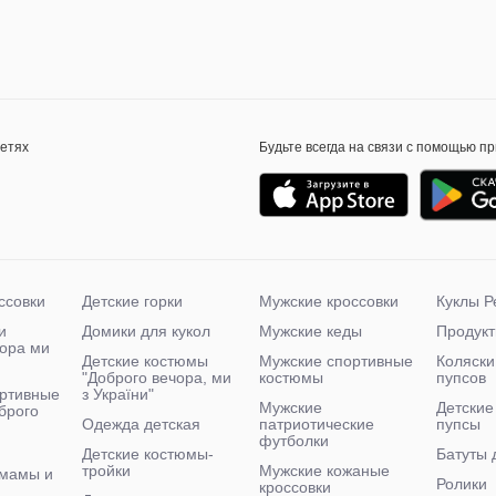
сетях
Будьте всегда на связи с помощью п
ссовки
Детские горки
Мужские кроссовки
Куклы Р
и
Домики для кукол
Мужские кеды
Продукт
чора ми
Детские костюмы
Мужские спортивные
Коляски
"Доброго вечора, ми
костюмы
пупсов
ртивные
з України"
Мужские
Детские
брого
Одежда детская
патриотические
пупсы
футболки
Детские костюмы-
Батуты 
тройки
Мужские кожаные
 мамы и
Ролики
кроссовки