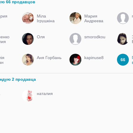
ую 66 продавцов
ория
Міла
Мария
Ігрушкіна
Андреева
менко
Оля
smorodkou
лия
лія
Аня Горбань
kapinuse8
66
ан
ендую 2 продавца
a
наталия