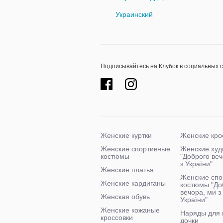
Украинский
Подписывайтесь на Клубок в социальных 
Женские куртки
Женские кро
Женские спортивные
Женские худ
костюмы
"Доброго ве
з України"
Женские платья
Женские спо
Женские кардиганы
костюмы "До
вечора, ми з
Женская обувь
України"
Женские кожаные
Наряды для
кроссовки
дочки