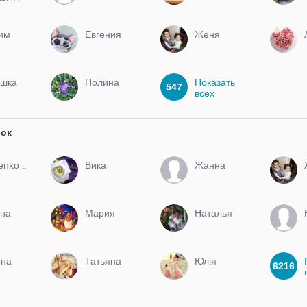
РЫТ
им
Евгения
Женя
шка
Полина
Показать
547
всех
сок
fedorenko2007
Вика
Жанна
на
Мария
Наталья
яна
Татьяна
Юлія
6216