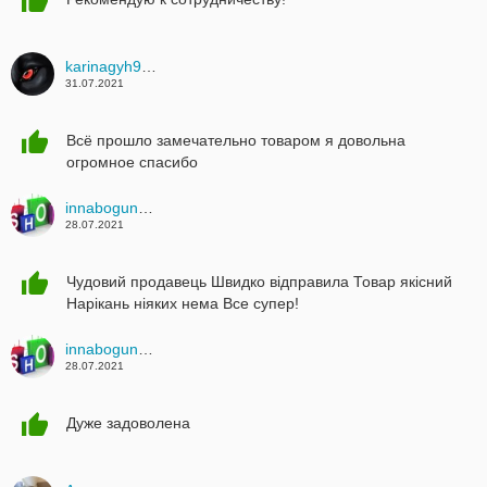
karinagyh975
31.07.2021
Всё прошло замечательно товаром я довольна
огромное спасибо
innabogun1980
28.07.2021
Чудовий продавець Швидко відправила Товар якісний
Нарікань ніяких нема Все супер!
innabogun1980
28.07.2021
Дуже задоволена