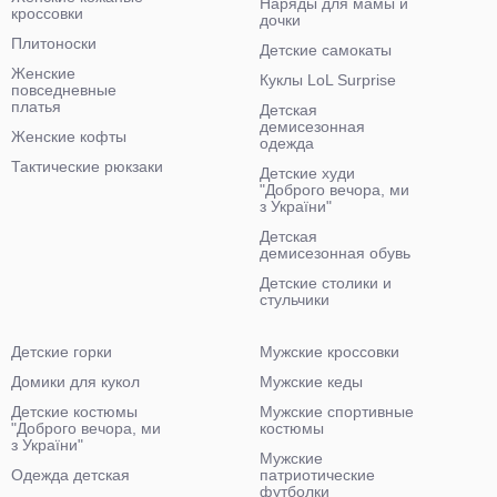
Наряды для мамы и
кроссовки
дочки
Плитоноски
Детские самокаты
Женские
Куклы LoL Surprise
повседневные
платья
Детская
демисезонная
Женские кофты
одежда
Тактические рюкзаки
Детские худи
"Доброго вечора, ми
з України"
Детская
демисезонная обувь
Детские столики и
стульчики
Детские горки
Мужские кроссовки
Домики для кукол
Мужские кеды
Детские костюмы
Мужские спортивные
"Доброго вечора, ми
костюмы
з України"
Мужские
Одежда детская
патриотические
футболки