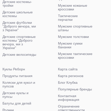
Детские костюмы-
тройки
Мужские кожаные
кроссовки
Детские школьные
костюмы
Тактические
перчатки
Детские футболки
"Доброго вечора, ми
Мужские спортивные
з України"
штаны
Детские спортивные
Мужские толстовки
костюмы "Доброго
Мужские сумки
вечора, ми з
бананки
України"
Мужские тактические
Детские велосипеды
кроссовки
Куклы Реборн
Карта сайта
Продукты питания
Карта регионов
Коляски для кукол и
Блог Клубка
пупсов
Популярные бренды
Детские куклы и
Контактная
пупсы
информация
Батуты для детей
Ограничение
Ролики
ответственности