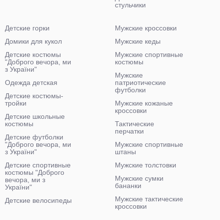
стульчики
Детские горки
Мужские кроссовки
Домики для кукол
Мужские кеды
Детские костюмы
Мужские спортивные
"Доброго вечора, ми
костюмы
з України"
Мужские
Одежда детская
патриотические
футболки
Детские костюмы-
тройки
Мужские кожаные
кроссовки
Детские школьные
костюмы
Тактические
перчатки
Детские футболки
"Доброго вечора, ми
Мужские спортивные
з України"
штаны
Детские спортивные
Мужские толстовки
костюмы "Доброго
Мужские сумки
вечора, ми з
бананки
України"
Мужские тактические
Детские велосипеды
кроссовки