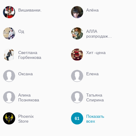
Вишиванки.
Алёна
Од
АЛЛА
розпродаж.УП
БЕЗКОШТОВНО
Светлана
Хит -цена
Горбенкова
Оксана
Елена
Алина
Татьяна
Познякова
Спирина
Phoenix
Показать
61
Store
всех