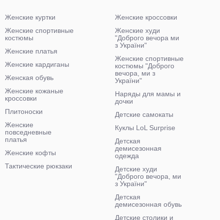
Женские куртки
Женские кроссовки
Женские спортивные
Женские худи
костюмы
"Доброго вечора ми
з України"
Женские платья
Женские спортивные
Женские кардиганы
костюмы "Доброго
вечора, ми з
Женская обувь
України"
Женские кожаные
Наряды для мамы и
кроссовки
дочки
Плитоноски
Детские самокаты
Женские
Куклы LoL Surprise
повседневные
платья
Детская
демисезонная
Женские кофты
одежда
Тактические рюкзаки
Детские худи
"Доброго вечора, ми
з України"
Детская
демисезонная обувь
Детские столики и