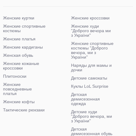
Женские куртки
Женские кроссовки
Женские спортивные
Женские худи
костюмы
"Доброго вечора ми
з України"
Женские платья
Женские спортивные
Женские кардиганы
костюмы "Доброго
вечора, ми з
Женская обувь
України"
Женские кожаные
Наряды для мамы и
кроссовки
дочки
Плитоноски
Детские самокаты
Женские
Куклы LoL Surprise
повседневные
платья
Детская
демисезонная
Женские кофты
одежда
Тактические рюкзаки
Детские худи
"Доброго вечора, ми
з України"
Детская
демисезонная обувь