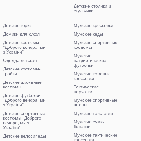
Детские столики и
стульчики
Детские горки
Мужские кроссовки
Домики для кукол
Мужские кеды
Детские костюмы
Мужские спортивные
"Доброго вечора, ми
костюмы
з України"
Мужские
Одежда детская
патриотические
футболки
Детские костюмы-
тройки
Мужские кожаные
кроссовки
Детские школьные
костюмы
Тактические
перчатки
Детские футболки
"Доброго вечора, ми
Мужские спортивные
з України"
штаны
Детские спортивные
Мужские толстовки
костюмы "Доброго
Мужские сумки
вечора, ми з
бананки
України"
Мужские тактические
Детские велосипеды
кроссовки