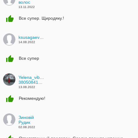
волос
13.11.2022
Все супер. Щиродяку.!
ksusagaevaa14
14.08.2022
Все супер
Yelena_viber_
380508412113
13.08.2022
Рекомендую!
Зиновій
Рудик
02.08.2022