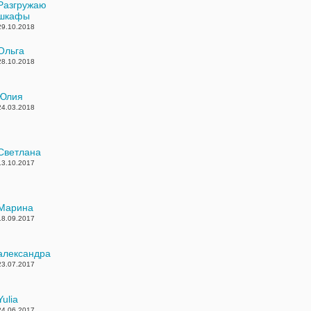
Разгружаю
шкафы
29.10.2018
Ольга
28.10.2018
Юлия
24.03.2018
Cветлана
13.10.2017
Марина
18.09.2017
александра
23.07.2017
Yulia
24.06.2017