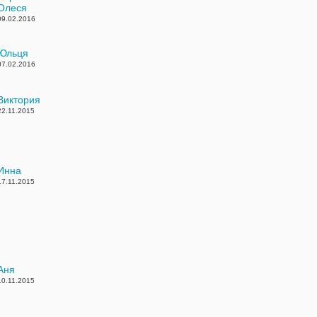
Олеся
09.02.2016
Юльця
07.02.2016
Виктория
22.11.2015
Инна
17.11.2015
Аня
10.11.2015