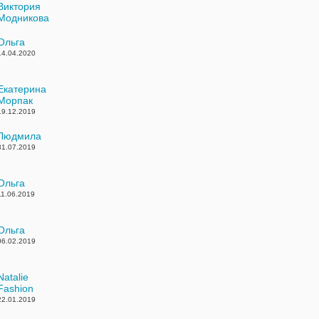
Виктория
Модникова
22.04.2020
Ольга
14.04.2020
Екатерина
Морпак
19.12.2019
Людмила
31.07.2019
Ольга
11.06.2019
Ольга
06.02.2019
Natalie
Fashion
22.01.2019