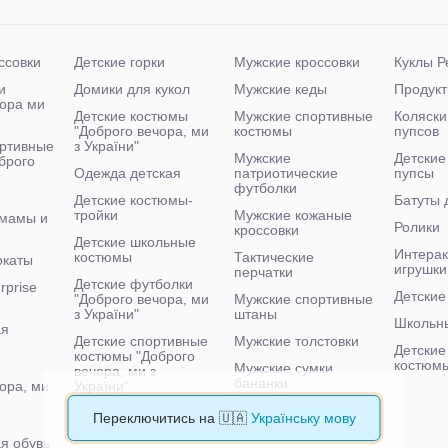
ссовки
Детские горки
Мужские кроссовки
Куклы Р
и
Домики для кукол
Мужские кеды
Продукт
чора ми
Детские костюмы
Мужские спортивные
Коляски
"Доброго вечора, ми
костюмы
пупсов
ртивные
з України"
Мужские
Детские
брого
Одежда детская
патриотические
пупсы
футболки
Детские костюмы-
Батуты 
тройки
Мужские кожаные
 мамы и
Ролики
кроссовки
Детские школьные
Интера
костюмы
Тактические
окаты
игрушки
перчатки
Детские футболки
rprise
Детские
"Доброго вечора, ми
Мужские спортивные
з України"
штаны
Школьн
ая
Детские спортивные
Мужские толстовки
Детские
костюмы "Доброго
костюм
Мужские сумки
вечора, ми з
бананки
ора, ми
України"
Мужские тактические
Детские велосипеды
Переключитись на 🇺🇦
Українську мову
кроссовки
я обувь