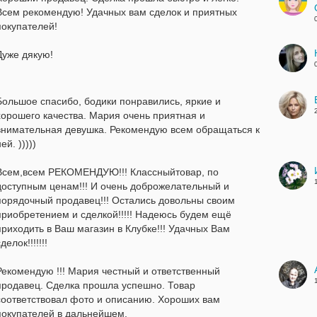
Всем рекомендую! Удачных вам сделок и приятных
покупателей!
Дуже дякую!
Большое спасибо, бодики понравились, яркие и
хорошего качества. Мария очень приятная и
внимательная девушка. Рекомендую всем обращаться к
ей. )))))
Всем,всем РЕКОМЕНДУЮ!!! Классныйтовар, по
доступным ценам!!! И очень доброжелательный и
порядочный продавец!!! Остались довольны своим
приобретением и сделкой!!!!! Надеюсь будем ещё
приходить в Ваш магазин в Клубке!!! Удачных Вам
делок!!!!!!!
Рекомендую !!! Мария честный и ответственный
продавец. Сделка прошла успешно. Товар
соответствовал фото и описанию. Хороших вам
покупателей в дальнейшем.