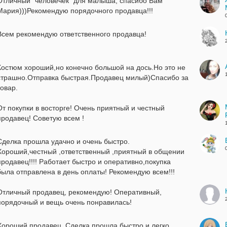
Отличный "человечек" для малыша, спасибо Вам
Мария)))Рекомендую порядочного продавца!!!
Всем рекомендую ответственного продавца!
Костюм хороший,но конечно большой на дось.Но это не
страшно.Отправка быстрая.Продавец милый)Спасибо за
товар.
От покупки в восторге! Очень приятный и честный
продавец! Советую всем !
Сделка прошла удачно и очень быстро.
Хороший,честный ,ответственный ,приятный в общении
продавец!!!! Работает быстро и оперативно,покупка
была отправлена в день оплаты! Рекомендую всем!!!
Отличный продавец, рекомендую! Оперативный,
порядочный и вещь очень понравилась!
Хороший продавец. Сделка прошла быстро и легко.