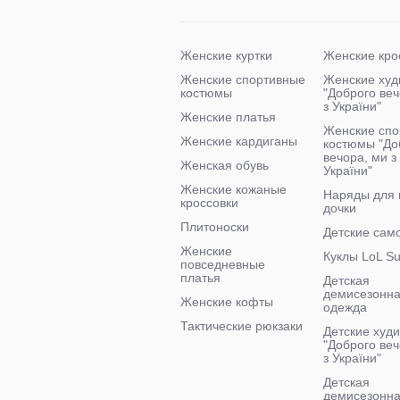
Женские куртки
Женские кро
Женские спортивные
Женские худ
костюмы
"Доброго ве
з України"
Женские платья
Женские спо
Женские кардиганы
костюмы "До
вечора, ми з
Женская обувь
України"
Женские кожаные
Наряды для
кроссовки
дочки
Плитоноски
Детские сам
Женские
Куклы LoL Su
повседневные
платья
Детская
демисезонн
Женские кофты
одежда
Тактические рюкзаки
Детские худи
"Доброго веч
з України"
Детская
демисезонна