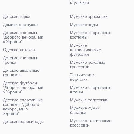
стульчики
Детские горки
Мужские кроссовки
Домики для кукол
Мужские кеды
Детские костюмы
Мужские спортивные
"Доброго вечора, ми
костюмы
з України"
Мужские
Одежда детская
патриотические
футболки
Детские костюмы-
тройки
Мужские кожаные
кроссовки
Детские школьные
костюмы
Тактические
перчатки
Детские футболки
"Доброго вечора, ми
Мужские спортивные
з України"
штаны
Детские спортивные
Мужские толстовки
костюмы "Доброго
Мужские сумки
вечора, ми з
бананки
України"
Мужские тактические
Детские велосипеды
кроссовки