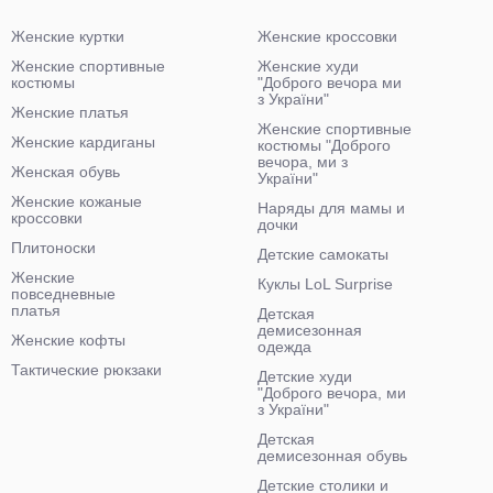
Женские куртки
Женские кроссовки
Женские спортивные
Женские худи
костюмы
"Доброго вечора ми
з України"
Женские платья
Женские спортивные
Женские кардиганы
костюмы "Доброго
вечора, ми з
Женская обувь
України"
Женские кожаные
Наряды для мамы и
кроссовки
дочки
Плитоноски
Детские самокаты
Женские
Куклы LoL Surprise
повседневные
платья
Детская
демисезонная
Женские кофты
одежда
Тактические рюкзаки
Детские худи
"Доброго вечора, ми
з України"
Детская
демисезонная обувь
Детские столики и