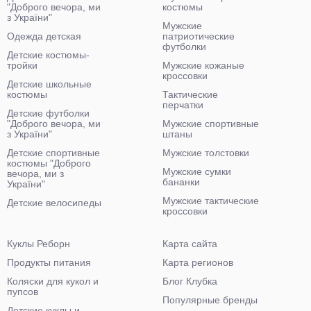
"Доброго вечора, ми
костюмы
з України"
Мужские
Одежда детская
патриотические
футболки
Детские костюмы-
тройки
Мужские кожаные
кроссовки
Детские школьные
костюмы
Тактические
перчатки
Детские футболки
"Доброго вечора, ми
Мужские спортивные
з України"
штаны
Детские спортивные
Мужские толстовки
костюмы "Доброго
Мужские сумки
вечора, ми з
бананки
України"
Мужские тактические
Детские велосипеды
кроссовки
Куклы Реборн
Карта сайта
Продукты питания
Карта регионов
Коляски для кукол и
Блог Клубка
пупсов
Популярные бренды
Детские куклы и