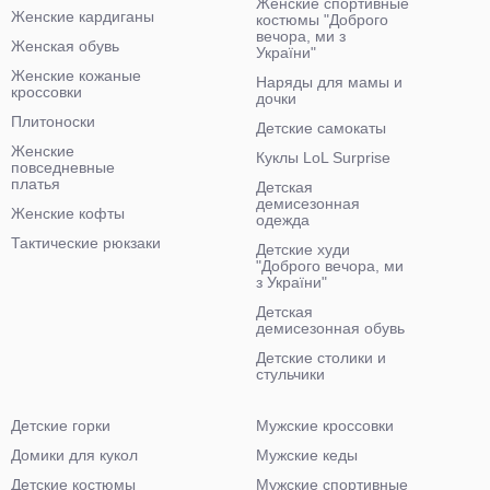
Женские спортивные
Женские кардиганы
костюмы "Доброго
вечора, ми з
Женская обувь
України"
Женские кожаные
Наряды для мамы и
кроссовки
дочки
Плитоноски
Детские самокаты
Женские
Куклы LoL Surprise
повседневные
платья
Детская
демисезонная
Женские кофты
одежда
Тактические рюкзаки
Детские худи
"Доброго вечора, ми
з України"
Детская
демисезонная обувь
Детские столики и
стульчики
Детские горки
Мужские кроссовки
Домики для кукол
Мужские кеды
Детские костюмы
Мужские спортивные