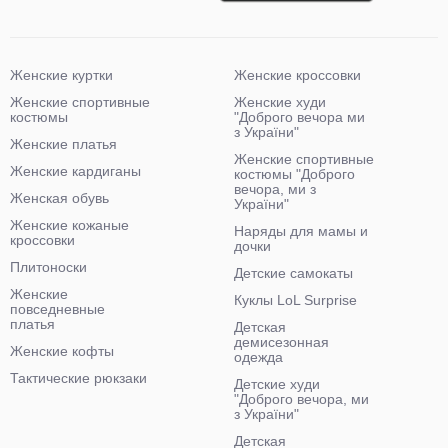
Женские куртки
Женские кроссовки
Женские спортивные
Женские худи
костюмы
"Доброго вечора ми
з України"
Женские платья
Женские спортивные
Женские кардиганы
костюмы "Доброго
вечора, ми з
Женская обувь
України"
Женские кожаные
Наряды для мамы и
кроссовки
дочки
Плитоноски
Детские самокаты
Женские
Куклы LoL Surprise
повседневные
платья
Детская
демисезонная
Женские кофты
одежда
Тактические рюкзаки
Детские худи
"Доброго вечора, ми
з України"
Детская