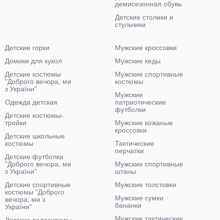
демисезонная обувь
Детские столики и
стульчики
Детские горки
Мужские кроссовки
Домики для кукол
Мужские кеды
Детские костюмы
Мужские спортивные
"Доброго вечора, ми
костюмы
з України"
Мужские
Одежда детская
патриотические
футболки
Детские костюмы-
тройки
Мужские кожаные
кроссовки
Детские школьные
костюмы
Тактические
перчатки
Детские футболки
"Доброго вечора, ми
Мужские спортивные
з України"
штаны
Детские спортивные
Мужские толстовки
костюмы "Доброго
Мужские сумки
вечора, ми з
бананки
України"
Мужские тактические
Детские велосипеды