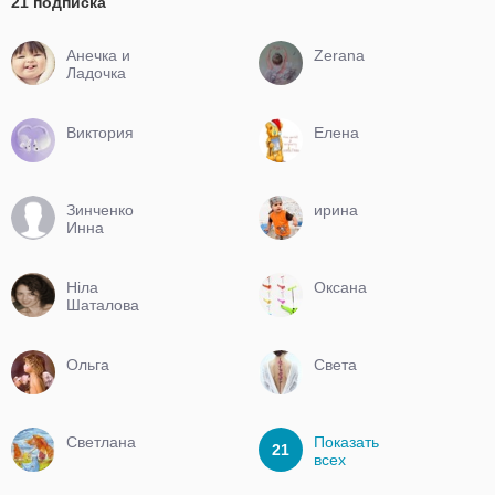
21 подписка
Aнечка и
Zerana
Ладочка
Виктория
Елена
Зинченко
ирина
Инна
Нiла
Оксана
Шаталова
Ольга
Света
Светлана
Показать
21
всех