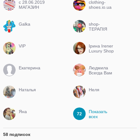
c 28.06.2019
clothing-
МАГАЗИН
shoes.io.ua
ЗАКРЫТ
Galka
shop-
ТЕРАПІЯ
VIP
Ірина Irener
Luxury Shop
Екатерина
Людмила
Всегда Вам
рада
Наталья
Неля
Яна
Показать
72
всех
58 подписок