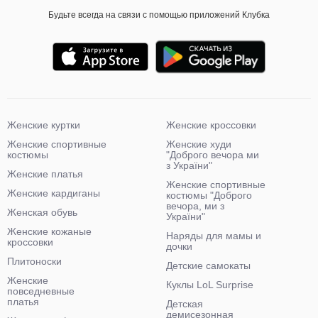
Будьте всегда на связи с помощью приложений Клубка
Женские куртки
Женские кроссовки
Женские спортивные
Женские худи
костюмы
"Доброго вечора ми
з України"
Женские платья
Женские спортивные
Женские кардиганы
костюмы "Доброго
вечора, ми з
Женская обувь
України"
Женские кожаные
Наряды для мамы и
кроссовки
дочки
Плитоноски
Детские самокаты
Женские
Куклы LoL Surprise
повседневные
платья
Детская
демисезонная