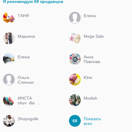
Я рекомендую 69 продавцов
ТАНЯ
Елена
Марьяна
Mega Sale
Елена
Анна
Павлова
Ольга
Юля
Слинько
ИНСТА
Modish
obyv_dla_vas
Shopogolik
Показать
69
всех