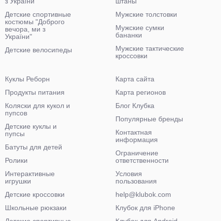
з України"
штаны
Детские спортивные
Мужские толстовки
костюмы "Доброго
Мужские сумки
вечора, ми з
бананки
України"
Мужские тактические
Детские велосипеды
кроссовки
Куклы Реборн
Карта сайта
Продукты питания
Карта регионов
Коляски для кукол и
Блог Клубка
пупсов
Популярные бренды
Детские куклы и
Контактная
пупсы
информация
Батуты для детей
Ограничение
Ролики
ответственности
Интерактивные
Условия
игрушки
пользования
Детские кроссовки
help@klubok.com
Школьные рюкзаки
Клубок для iPhone
Детские спортивные
Клубок для Android