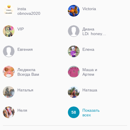
insta
Victoria
obnova2020
VIP
Диана
LDi_honey@mail.ru
Евгения
Елена
Людмила
Маша и
Всегда Вам
Артем
рада
Наталья
Наташа
Неля
Показать
58
всех