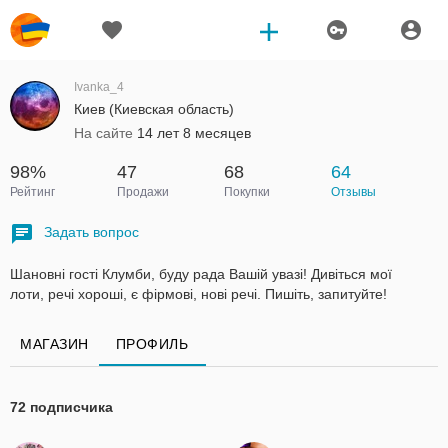
Ivanka_4
Киев (Киевская область)
На сайте
14 лет 8 месяцев
98%
47
68
64
Рейтинг
Продажи
Покупки
Отзывы
Задать вопрос
Шановні гості Клумби, буду рада Вашій увазі! Дивіться мої
лоти, речі хороші, є фірмові, нові речі. Пишіть, запитуйте!
МАГАЗИН
ПРОФИЛЬ
72 подписчика