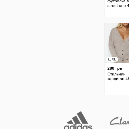
футболка в
street one 
L, XL
280 грн
Стильний
кардиган 4