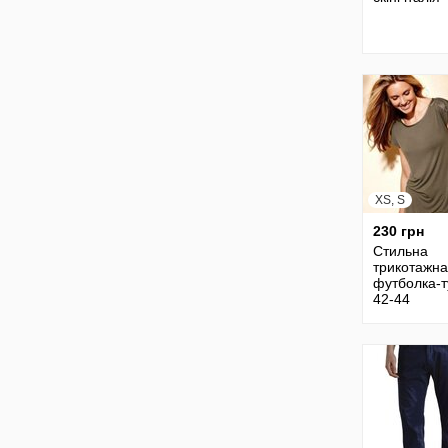
XS, S
230 грн
Стильна
трикотажна
футболка-т
42-44