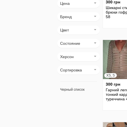
300 грн
Цена
Шикарні ст
брюки гофр
Бренд
58
Цвет
Состояние
Херсон
Сортировка
XS, S
300 грн
Черный список
Гарний лег
тонкий кар
туреччина 