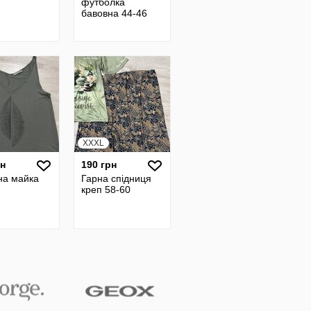
футболка
бавовна 44-46
XXXL
рн
190 грн
на майка
Гарна спідниця
креп 58-60