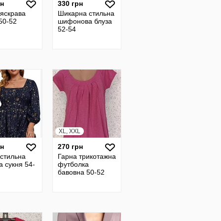
рн
330 грн
 яскрава
Шикарна стильна
50-52
шифонова блуза
52-54
XL, XXL
рн
270 грн
 стильна
Гарна трикотажна
 сукня 54-
футболка
бавовна 50-52