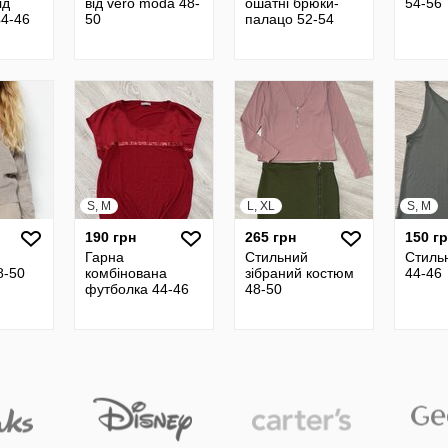
ід
від vero moda 48-
ошатні брюки-
54-56
44-46
50
палацо 52-54
S, M
L, XL
S, M
190 грн
265 грн
150 г
Гарна
Стильний
Стиль
8-50
комбінована
зібраний костюм
44-46
футболка 44-46
48-50