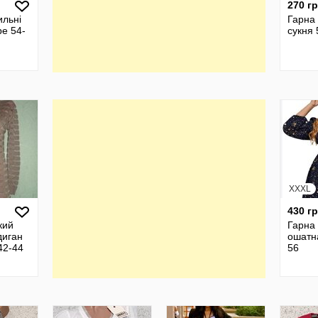
270 г
ильні
Гарна
е 54-
сукня 
XXXL
430 г
кий
Гарна
диган
ошатна
42-44
56