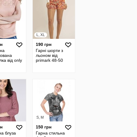
L, XL
рн
190 грн
шна
Гарні шорти з
нована
льоном від
ка від only
primark 48-50
S, M
рн
150 грн
на блуза
Гарна стильна