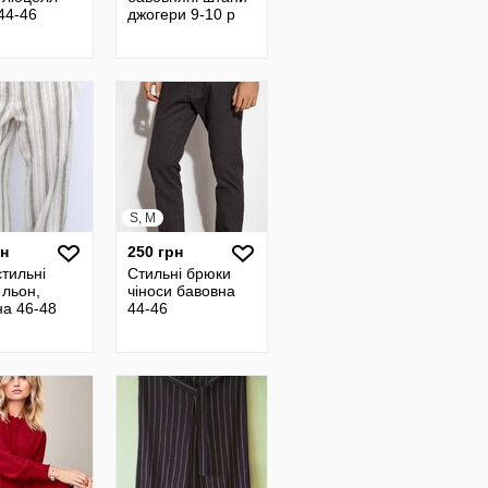
 44-46
джогери 9-10 р
S, M
рн
250 грн
стильні
Стильні брюки
 льон,
чіноси бавовна
на 46-48
44-46