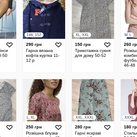
146, 152
XL, XXL
M, L
290 грн
150 грн
260 г
інси
Гарна вязана
Трикотажна сукня
Розкі
8-50
кофта-куртка 11-
для дому 50-52
комбі
12 р
футбол
46-48
L, XL
XXL, XXXL
XXXL
250 грн
280 грн
180 г
Розкішна блузка
Гарні яскраві
Стиль