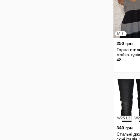
M, L
250 грн
Гарна стил
майка-тунік
48
W25 L32, W2
340 грн
Стильні дж
скіні італія