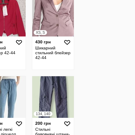
XS, S
рн
430 грн
ний
Шикарний
ер 42-44
стильний блейзер
42-44
134, 140
рн
200 грн
і легкі
Стильні
 ліоцелл
бавовняні штани-