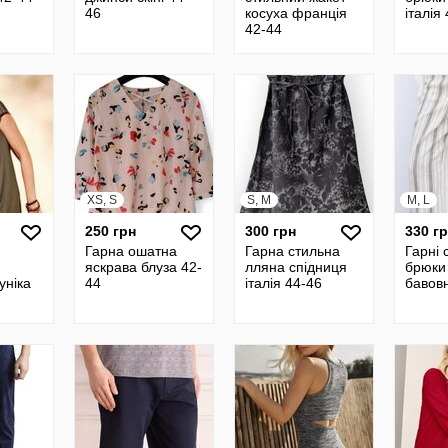
46
косуха франція
італія
42-44
XS, S
S, M
M, L
250 грн
300 грн
330 г
Гарна ошатна
Гарна стильна
Гарні 
яскрава блуза 42-
лляна спідниця
брюки
уніка
44
італія 44-46
бавов