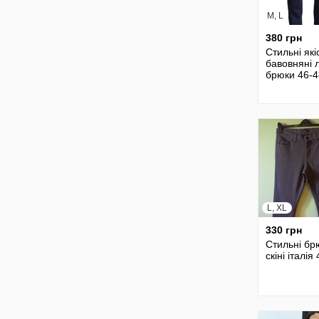
M, L
380 грн
Стильні які
бавовняні л
брюки 46-4
L, XL
330 грн
Стильні бр
скіні італія