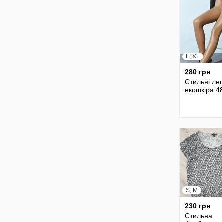
L, XL
280 грн
Стильні лег
екошкіра 4
S, M
230 грн
Стильна