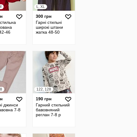
M
L, XL
рн
300 грн
 стильна
Гарні стильні
нована
широкі штани
42-46
жатка 48-50
28
122, 128
рн
190 грн
ні джинси
Гарний стильний
бавовна 7-8
бавовняний
реглан 7-8 р