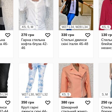
XS, S, M
W27 L34, W28 L34
XS, S
270 грн
330 грн
130 г
ьна
Гарна стильна
Стильні джинси
Стиль
а 46-
кофта-блуза 42-
скіні італія 46-48
блейз
46
нюанс
5 L34
W27 L30, W27 L32
XS, S
S, M
350 грн
380 грн
250 г
инси
Круті гарні
Шикарний
Стильн
 42-44
джинси скіні 44-
стильний жакет-
брюки