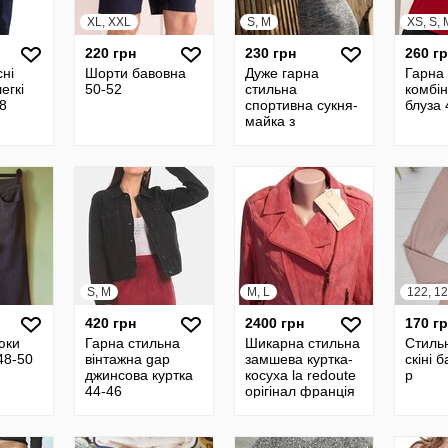
XL, XXL
S, M
XS, S, 
220 грн
230 грн
260 г
сні
Шорти бавовна
Дуже гарна
Гарна
егкі
50-52
стильна
комбі
8
спортивна сукня-
блуза 
майка з
орігінальною
спинкою 44-46
S, M
M, L
122, 1
420 грн
2400 грн
170 г
юки
Гарна стильна
Шикарна стильна
Стиль
 48-50
вінтажна gap
замшева куртка-
скіні 
джинсова куртка
косуха la redoute
р
44-46
орігінал франція