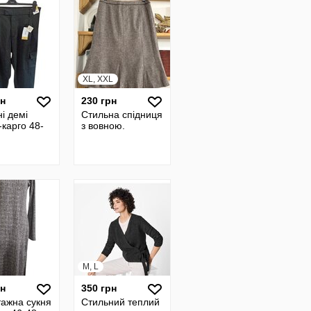
XL, XXL
рн
230 грн
і демі
Стильна спідниця
карго 48-
з вовною.
M, L
рн
350 грн
тажна сукня
Стильний теплий