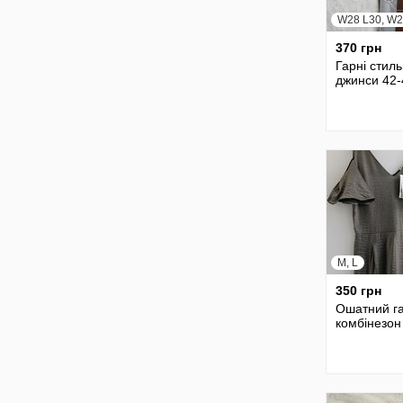
W28 L30, W2
370 грн
Гарні стиль
джинси 42-
M, L
350 грн
Ошатний г
комбінезон