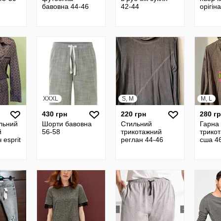
бавовна 44-46
42-44
орігін
XXXL
S, M
M, L
430 грн
220 грн
280 г
льний
Шорти бавовна
Стильний
Гарна
й
56-58
трикотажний
трикот
 esprit
реглан 44-46
сша 4
4-46