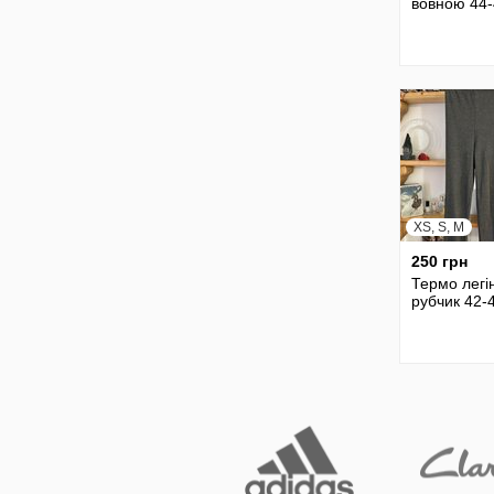
вовною 44-
XS, S, M
250 грн
Термо легі
рубчик 42-