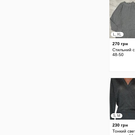
L, XL
270 грн
Стильний с
48-50
S, M
230 грн
Тонкий све