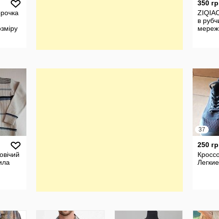
350 гр
орочка
ZIQIA
в рубч
озміру
мереж
37
250 гр
овічий
Кроссо
ила
Легкие