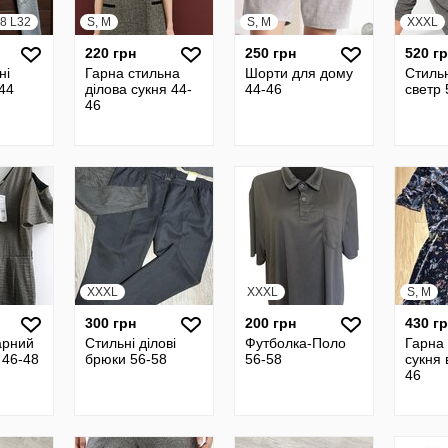
8 L32
S, M
S, M
XXXL
220 грн
250 грн
520 г
ні
Гарна стильна
Шорти для дому
Стиль
44
ділова сукня 44-
44-46
светр 
46
XXXL
XXXL
S, M
300 грн
200 грн
430 г
арний
Стильні ділові
Футболка-Поло
Гарна
 46-48
брюки 56-58
56-58
сукня 
46