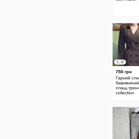
S, M
750 грн
Гарний сти
бавовняни
плащ-тренч
collection
оригинал 4