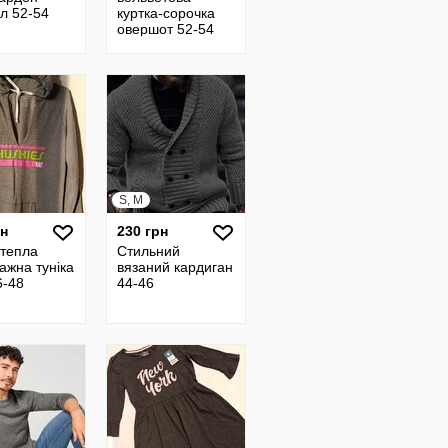
ал 52-54
куртка-сорочка
овершот 52-54
S, M
рн
230 грн
 тепла
Стильний
ажна туніка
вязаний кардиган
6-48
44-46