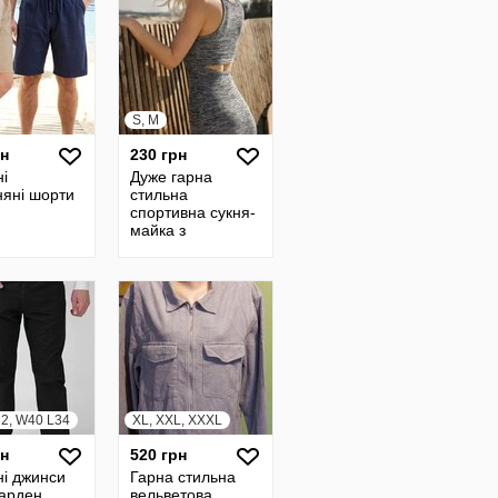
S, M
рн
230 грн
і
Дуже гарна
няні шорти
стильна
спортивна сукня-
майка з
орігінальною
спинкою 44-46
2, W40 L34
XL, XXL, XXXL
рн
520 грн
ні джинси
Гарна стильна
карден
вельветова