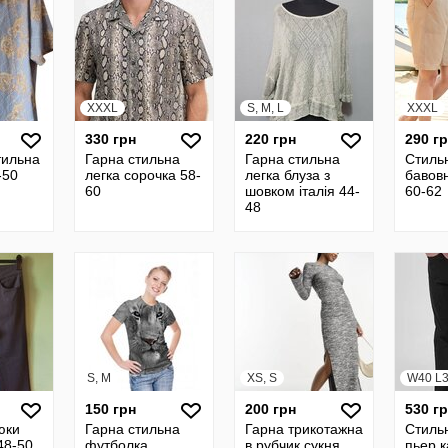
XXXL
S, M, L
XXXL
330 грн
220 грн
290 г
тильна
Гарна стильна
Гарна стильна
Стильн
-50
легка сорочка 58-
легка блуза з
бавов
60
шовком італія 44-
60-62
48
S, M
XS, S
W40 L3
150 грн
200 грн
530 г
юки
Гарна стильна
Гарна трикотажна
Стиль
 48-50
футболка
в рубчик сукня
пьер 