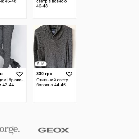
ик 46-48
светр з вовною
46-48
S, M
рн
330 грн
демі брюки-
Стильний светр
и 42-44
бавовна 44-46