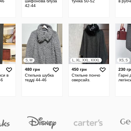
46
шифонова блуза
туніка 50-52
в рубч
42-44
S, M
L, XL, XXL, XXXL
XS, S
480 грн
450 грн
230 г
нси в
Стильна шубка
Стильне пончо
Гарні 
46
тедді 44-46
оверсайз.
легінс