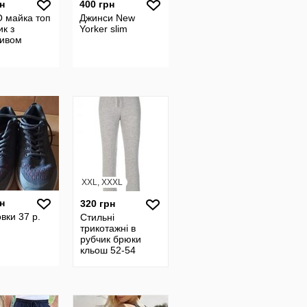
н
400 грн
O майка топ
Джинси New
ик з
Yorker slim
ивом
XXL, XXXL
н
320 грн
вки 37 р.
Стильні
трикотажні в
рубчик брюки
кльош 52-54