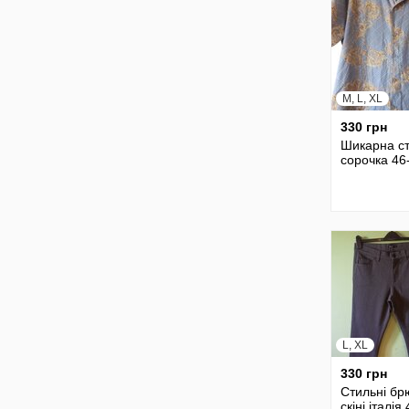
M, L, XL
330 грн
Шикарна с
сорочка 46
L, XL
330 грн
Стильні бр
скіні італія