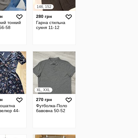
146, 152
рн
280 грн
ний тонкий
Гарна стильна
56-58
сукня 11-12
XL, XXL
рн
270 грн
 ошатна
Футболка-Поло
велюр 44-
бавовна 50-52