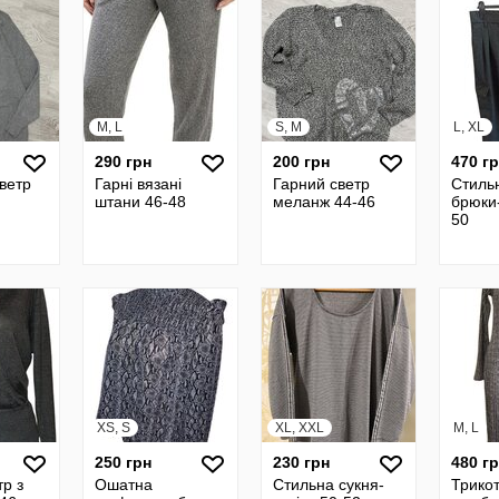
M, L
S, M
L, XL
290 грн
200 грн
470 г
ветр
Гарні вязані
Гарний светр
Стильн
штани 46-48
меланж 44-46
брюки-
50
XS, S
XL, XXL
M, L
250 грн
230 грн
480 г
тр з
Ошатна
Стильна сукня-
Трико