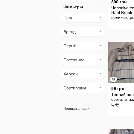
300 грн
Фильтры
Чоловіча с
Rael Brook
великого р
Цена
Бренд
Серый
Состояние
Херсон
M
Сортировка
59 грн
Теплий чол
светр, зниз
ціну
Черный список